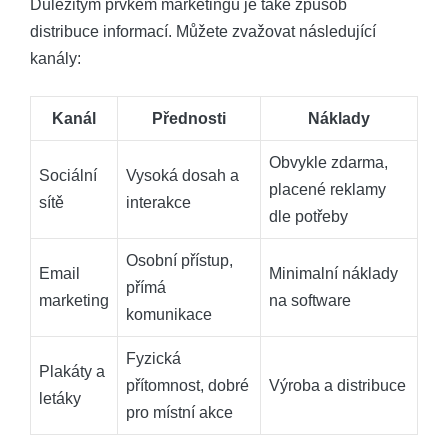
Důležitým prvkem marketingu je také způsob
distribuce informací. Můžete zvažovat následující
kanály:
Kanál
Přednosti
Náklady
Obvykle zdarma,
Sociální
Vysoká dosah a
placené reklamy
sítě
interakce
dle potřeby
Osobní přístup,
Email
Minimalní náklady
přímá
marketing
na software
komunikace
Fyzická
Plakáty a
přítomnost, dobré
Výroba a distribuce
letáky
pro místní akce