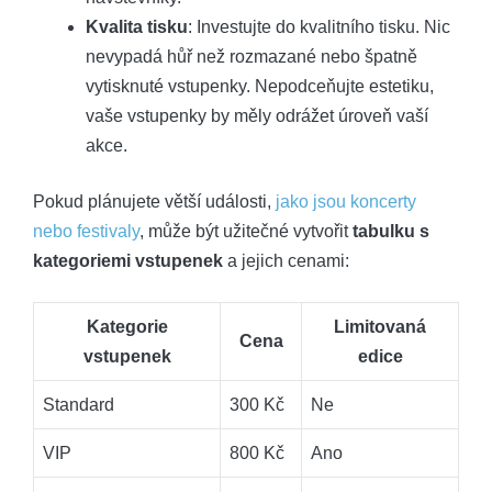
Kvalita tisku
: Investujte do kvalitního tisku. Nic
nevypadá hůř než rozmazané nebo špatně
vytisknuté vstupenky. Nepodceňujte estetiku,
vaše vstupenky by měly odrážet úroveň vaší
akce.
Pokud plánujete větší události,
jako jsou koncerty
nebo festivaly
, může být užitečné vytvořit
tabulku s
kategoriemi vstupenek
a jejich cenami:
Kategorie
Limitovaná
Cena
vstupenek
edice
Standard
300 Kč
Ne
VIP
800 Kč
Ano