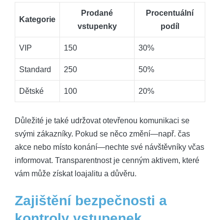
Prodané
Procentuální
Kategorie
vstupenky
podíl
VIP
150
30%
Standard
250
50%
Dětské
100
20%
Důležité je také udržovat otevřenou komunikaci se
svými zákazníky. Pokud se něco změní—např. čas
akce nebo místo konání—nechte své návštěvníky včas
informovat. Transparentnost je cenným aktivem, které
vám může získat loajalitu a důvěru.
Zajištění bezpečnosti a
kontroly vstupenek