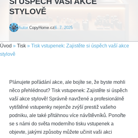
SI ÚSPĚCH VAŠÍ AKCE
STYLOVĚ
Autor
CopyHome.cz
6. 7. 2025
Úvod
»
Tisk
»
Tisk vstupenek: Zajistěte si úspěch vaší akce
stylově
Plánujete pořádání akce, ale bojíte se, že byste mohli
něco přehlédnout? Tisk vstupenek: Zajistěte si úspěch
vaší akce stylově! Správně navržené a profesionálně
vytištěné vstupenky nejenže zvýší prestiž vašeho
podniku, ale také přitáhnou více návštěvníků. Ponořte
se s námi do světa moderního tisku vstupenek a
objevte, jakými způsoby můžete učinit vaši akci