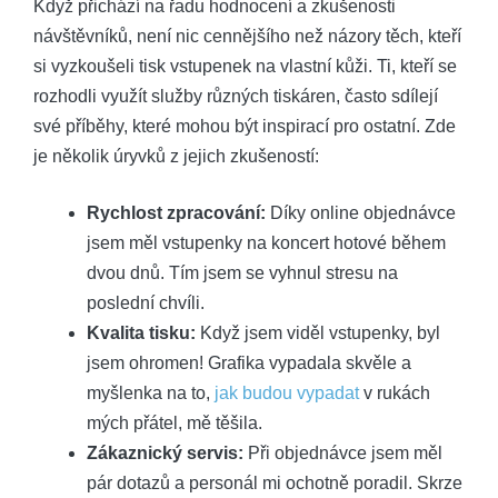
Když přichází na řadu hodnocení a zkušenosti
návštěvníků, není nic cennějšího než názory těch, kteří
si vyzkoušeli tisk vstupenek na vlastní kůži. Ti, kteří se
rozhodli využít služby různých tiskáren, často sdílejí
své příběhy, které mohou být inspirací pro ostatní. Zde
je několik úryvků z jejich zkušeností:
Rychlost zpracování:
Díky online objednávce
jsem měl vstupenky na koncert hotové během
dvou dnů. Tím jsem se vyhnul stresu na
poslední chvíli.
Kvalita tisku:
Když jsem viděl vstupenky, byl
jsem ohromen! Grafika vypadala skvěle a
myšlenka na to,
jak budou vypadat
v rukách
mých přátel, mě těšila.
Zákaznický servis:
Při objednávce jsem měl
pár dotazů a personál mi ochotně poradil. Skrze