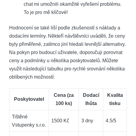
chat mi umožnili okamžité vyřešení problému.
To je pro mě klíčové!
Hodnocení se také liší podle zkušeností s náklady a
dodacími termíny. Někteří návštěvníci uváděli, že ceny
byly přiměřené, zatímco jiní hledali levnější alternativy.
Na pokyn pro budoucí uživatele, doporučuji porovnat
ceny a podmínky u několika poskytovatelů. Můžete
využít následující tabulku pro rychlé srovnání několika
oblíbených možností:
Cena (za
Dodací
Kvalita
Poskytovatel
100 ks)
lhůta
tisku
Tištěné
1500 Kč
3 dny
4.5/5
Vstupenky s.r.o.