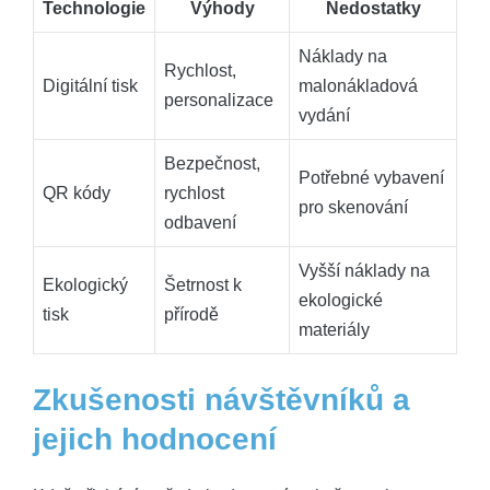
Technologie
Výhody
Nedostatky
Náklady na
Rychlost,
Digitální tisk
malonákladová
personalizace
vydání
Bezpečnost,
Potřebné vybavení
QR kódy
rychlost
pro skenování
odbavení
Vyšší náklady na
Ekologický
Šetrnost k
ekologické
tisk
přírodě
materiály
Zkušenosti návštěvníků a
jejich hodnocení