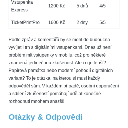
Vstupenka
1200 Kč
5 dnů
4/5
Express
TicketPrintPro
1600 Kč
2 dny
5/5
Podle zpráv a komentářů by se mohl do budoucna
vyvíjet i trh s digitálními vstupenkami. Dnes už není
problém mít vstupenky v mobilu, což pro některé
znamená jedinečnou zkušenost. Ale co je lepší?
Papírová památka nebo moderní pohodlí digitálních
variant? To je otázka, na kterou si musí každý
odpovědět sám. V každém případě, osobní doporučení
a sdílení zkušeností pomáhají udělat konečné
rozhodnutí mnohem snazší!
Otázky & Odpovědi