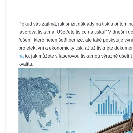
Pokud vás zajímá,‍ jak​ snížit⁤ náklady na tisk a‌ přitom ⁢ne
laserová tiskárna: Ušetřete tisíce‌ na ⁤tisku!“⁣ V dnešní​ d
řešení, které nejen šetří peníze, ale také poskytuje vyni
pro efektivní a ekonomický tisk,‌ ať už tisknete ⁤dokumen
na
to, jak můžete⁢ s laserovou‌ tiskárnou​ výrazně ušetřit 
kvalitu.