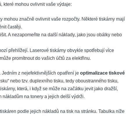
ů, které⁣ mohou ⁤ovlivnit vaše⁤ výdaje:
ty mohou ​značně ovlivnit vaše rozpočty. Některé ⁢tiskárny mají
nit​ častěji.
lišit. A‍ nezapomeňte na další náklady, jako jsou obálky nebo
nozí přehlížejí.‍ Laserové⁣ tiskárny⁢ obvykle spotřebují více
může promítnout ⁣do​ vašich účtů za elektřinu.
. Jedním z nejefektivnějších ⁤opatření je
optimalizace tiskové
sku“ nebo tzv.⁤ duplexního tisku, tedy oboustranného tisku,
skárny,‌ která, ⁤i ‌když‍ se může⁢ na ⁤začátku jevit jako dražší,‌
ákladům na tonery‍ a ‌jejich delší výdrži.
skáren ‌podle jejich⁢ nákladů na tisk na‍ stránku. Tabulka níže