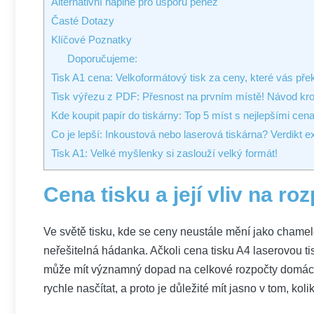
Alternativní náplně pro úsporu⁤ peněz
Časté Dotazy
Klíčové‌ Poznatky
Doporučujeme:
Tisk A1 cena: Velkoformátový tisk za ceny, které vás pře
Tisk výřezu z PDF: Přesnost na prvním místě! Návod kr
Kde koupit papír do tiskárny: Top 5 míst s nejlepšími cen
Co je lepší: Inkoustová nebo laserová tiskárna? Verdikt e
Tisk A1: Velké myšlenky si zaslouží velký formát!
Cena‍ tisku a její vliv‍ na ro
Ve světě tisku, kde‌ se ​ceny neustále‍ mění jako​ chamel
neřešitelná hádanka. ​Ačkoli cena tisku‌ A4 laserovou t
může mít ⁣významný dopad na celkové rozpočty⁤ domácnos
rychle nasčítat, ‌a⁣ proto ⁤je důležité mít⁢ jasno v ​tom,‌ kol