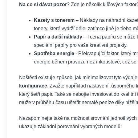
Na co si ⁤dávat pozor
?‌ Zde je ‌několik ​klíčových faktor
Kazety s tonerem
– Náklady ‌na⁤ náhradní‍ kaze
tonery,​ které ⁣vydrží déle, zatímco jiné⁢ je třeba mě
Papír a další náklady
– I cena papíru se ‌může 
speciální papíry ⁢pro⁢ vaše kreativní ​projekty.
Spotřeba ‍energie
-‌ Překvapující faktor,​ který m
energie⁤ během provozu než ⁢inkoustové,‍ což ⁣se 
Naštěstí existuje způsob,⁢ jak minimalizovat ​tyto výdaje
konfigurace
. Zvažte například nastavení „úsporného ti
který šetří papír. Také se‍ nebojte ‍investovat do kvalitní ti
může v průběhu času ušetřit nemalé peníze díky nižším n
Nezapomínejte také na možnost ​srovnání ⁢jednotlivých ti
ukazuje ⁢základní porovnání vybraných modelů: