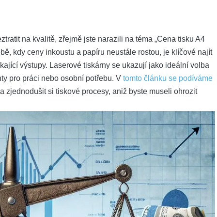
ztratit na kvalitě, zřejmě jste ⁢narazili na ‍téma ⁢„Cena tisku‌ A4
obě, kdy⁤ ceny ‌inkoustu a papíru neustále ​rostou, je ⁣klíčové‍ najít
kající výstupy. Laserové tiskárny se ‍ukazují jako ideální volba
ty​ pro ‍práci⁣ nebo ‌osobní potřebu. V
tomto článku​ se podíváme
a zjednodušit si ‍tiskové⁢ procesy, aniž byste museli ‍ohrozit