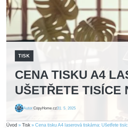
TISK
CENA TISKU A4 L
UŠETŘETE TISÍCE 
Autor
CopyHome.cz
31. 5. 2025
Úvod
»
Tisk
»
Cena tisku A4 laserová tiskárna: Ušetřete tisíc