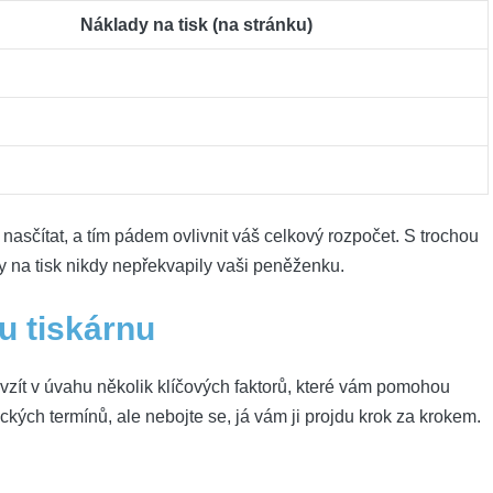
Náklady na⁢ tisk (na⁢ stránku)
nasčítat, a ​tím pádem ovlivnit⁢ váš celkový rozpočet. S trochou ​
dy na tisk nikdy​ nepřekvapily vaši peněženku.
u ‌tiskárnu
e ‍vzít v úvahu několik klíčových faktorů, které vám pomohou
kých‌ termínů, ale ‍nebojte se, ⁤já vám ji projdu krok za ⁤krokem.