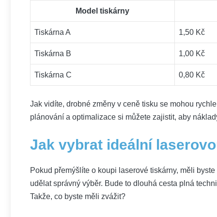
Model tiskárny
Tiskárna A
1,50 Kč
Tiskárna B
1,00 Kč
Tiskárna‍ C
0,80 Kč
Jak vidíte,⁣ drobné ‍změny v ceně tisku⁤ se mohou⁢ rychle 
plánování a optimalizace si​ můžete zajistit, aby nákla
Jak vybrat ideální laserovo
Pokud ​přemýšlíte ⁢o koupi laserové tiskárny, měli ⁤byst
udělat⁢ správný ‌výběr. Bude to dlouhá cesta plná technic
Takže,‌ co byste měli​ zvážit?