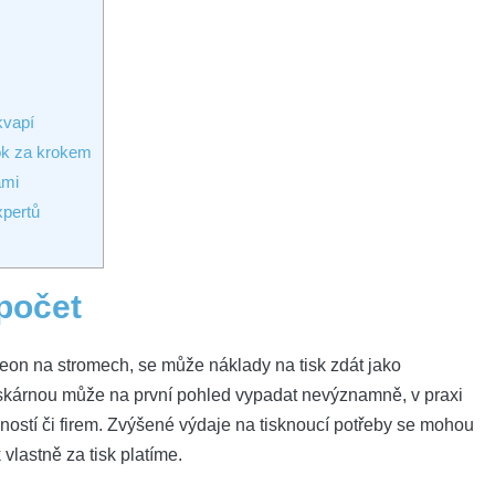
kvapí
ok za krokem
ami
xpertů
zpočet
eon na​ stromech,​ se může náklady ‌na ⁣tisk zdát ‌jako
iskárnou může ​na první pohled vypadat​ nevýznamně, v praxi‍
tí⁢ či firem. Zvýšené výdaje ‍na tisknoucí​ potřeby ​se⁤ mohou
ik vlastně za tisk platíme.