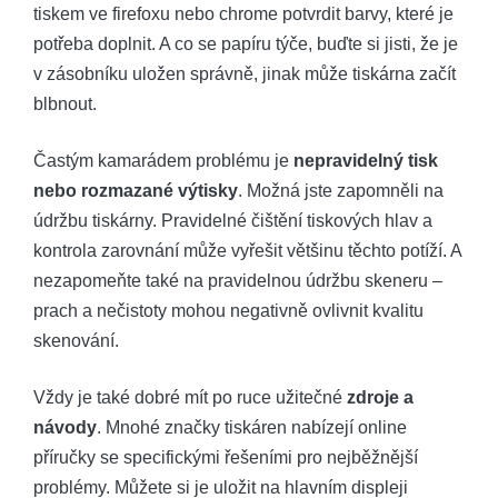
tiskem ve firefoxu nebo chrome potvrdit barvy, které je
potřeba doplnit. A co se papíru týče, buďte si jisti, že je
v zásobníku uložen správně, jinak může tiskárna začít
blbnout.
Častým kamarádem problému je
nepravidelný tisk
nebo rozmazané výtisky
. Možná jste zapomněli na
údržbu tiskárny. Pravidelné čištění tiskových hlav a
kontrola zarovnání může vyřešit většinu těchto potíží. A
nezapomeňte také na pravidelnou údržbu skeneru –
prach a nečistoty mohou negativně ovlivnit kvalitu
skenování.
Vždy je také dobré mít po ruce užitečné
zdroje a
návody
. Mnohé značky tiskáren nabízejí online
příručky se specifickými řešeními pro nejběžnější
problémy. Můžete si je uložit na hlavním displeji