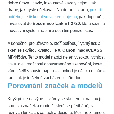
dobré úrovni; navíc, inkoustové kazety nejsou tak
drahé, jak byste očekávali. Na druhou stranu,
pokud
potřebujete tisknout ve velkém objemu
, pak doporučuji
investovat do
Epson EcoTank ET-2720
, která sází na
inovativní systém náplní a šetří tím peníze i čas.
A konečně, pro uživatele, kteří potřebují rychlý tisk a
sken se skvělou kvalitou, je tu
Canon imageCLASS
MF445dw
. Tento model nabízí nejen vysokou rychlost
tisku, ale i možnosti oboustranného skenování, které
vám ušetří spoustu papíru – a pokud je něco, co máme
rádi, tak je to šetrné zacházení s přírodou!
Porovnání značek a modelů
Když přijde na výběr tiskárny se skenerem, na trhu je
spousta značek a modelů, které se předhánějí v
různých funkcích, cenách a designu. Mezi nejznámější