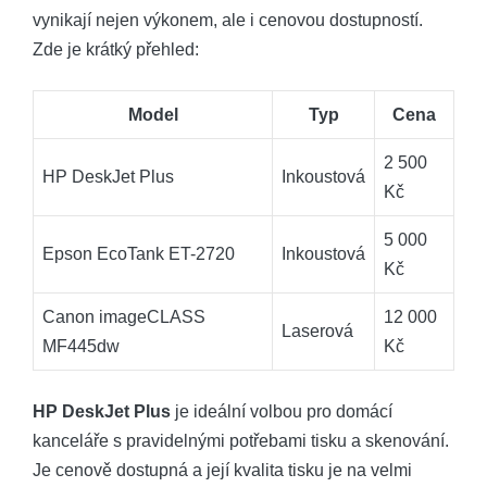
vynikají nejen výkonem, ale i cenovou dostupností.
Zde je krátký přehled:
Model
Typ
Cena
2 500
HP DeskJet Plus
Inkoustová
Kč
5 000
Epson EcoTank ET-2720
Inkoustová
Kč
Canon imageCLASS
12 000
Laserová
MF445dw
Kč
HP DeskJet Plus
je ideální volbou pro domácí
kanceláře s pravidelnými potřebami tisku a skenování.
Je cenově dostupná a její kvalita tisku je na velmi