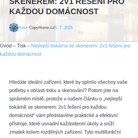
SKENEREM: 2V1 ŘEŠENÍ PRO
KAŽDOU DOMÁCNOST
Autor
CopyHome.cz
5. 7. 2025
Úvod
»
Tisk
»
Nejlepší tiskárna se skenerem: 2v1 řešení pro
každou domácnost
Hledáte ideální zařízení, které by splnilo všechny vaše
potřeby v oblasti tisku a skenování? Potom jste na
správném místě, protože v našem článku o „nejlepší
tiskárně se skenerem: 2v1 řešení pro každou
domácnost“ vám představíme praktické a efektivní
přístroje, které usnadní každodenní úkoly a sníží
zmatek kolem rozdílných zařízení. Tyto multifunkční