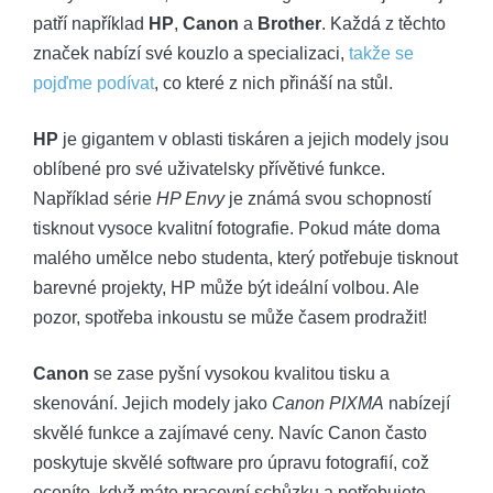
patří například
HP
,
Canon
a
Brother
. Každá z těchto
značek nabízí své kouzlo a specializaci,
takže se
pojďme podívat
, co které z nich přináší na stůl.
HP
je gigantem v oblasti tiskáren a jejich modely jsou
oblíbené pro své uživatelsky přívětivé funkce.
Například série
HP Envy
je známá svou schopností
tisknout vysoce kvalitní fotografie. Pokud máte doma
malého umělce nebo studenta, který potřebuje tisknout
barevné projekty, HP může být ideální volbou. Ale
pozor, spotřeba inkoustu se může časem prodražit!
Canon
se zase pyšní vysokou kvalitou tisku a
skenování. Jejich modely jako
Canon PIXMA
nabízejí
skvělé funkce a zajímavé ceny. Navíc Canon často
poskytuje skvělé software pro úpravu fotografií, což
oceníte, když máte pracovní schůzku a potřebujete