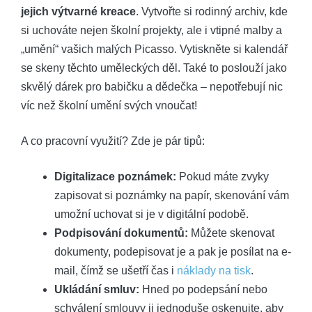
jejich výtvarné kreace
. Vytvořte si rodinný archiv, kde
si uchováte nejen školní projekty, ale i vtipné malby a
„umění“ vašich malých Picasso. Vytiskněte si kalendář
se skeny těchto uměleckých děl. Také to poslouží jako
skvělý dárek pro babičku a dědečka – nepotřebují nic
víc než školní umění svých vnoučat!
A co pracovní využití? Zde je pár tipů:
Digitalizace poznámek:
Pokud máte zvyky
zapisovat si poznámky na papír, skenování vám
umožní uchovat si je v digitální podobě.
Podpisování dokumentů:
Můžete skenovat
dokumenty, podepisovat je a pak je posílat na e-
mail, čímž se ušetří čas i
náklady na tisk
.
Ukládání smluv:
Hned po podepsání nebo
schválení smlouvy ji jednoduše oskenujte, aby