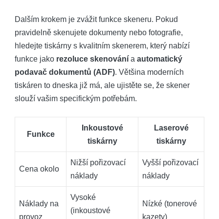
Dalším krokem je zvážit funkce skeneru. Pokud
pravidelně skenujete dokumenty nebo fotografie,
hledejte tiskárny s kvalitním skenerem, který nabízí
funkce jako
rezoluce skenování
a
automatický
podavač dokumentů (ADF)
. Většina moderních
tiskáren to dneska již má, ale ujistěte se, že skener
slouží vašim specifickým potřebám.
Inkoustové
Laserové
Funkce
tiskárny
tiskárny
Nižší pořizovací
Vyšší pořizovací
Cena okolo
náklady
náklady
Vysoké
Náklady na
Nízké (tonerové
(inkoustové
provoz
kazety)