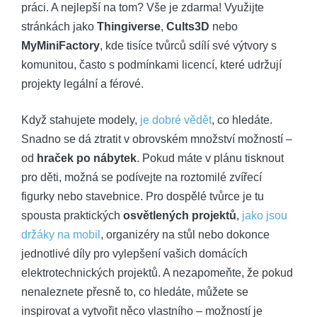
práci. A nejlepší na tom? Vše je zdarma! Využijte
stránkách jako
Thingiverse
,
Cults3D
nebo
MyMiniFactory
, kde tisíce tvůrců sdílí své výtvory s
komunitou, často s podmínkami licencí, které udržují
projekty legální a férové.
Když stahujete modely,
je dobré vědět
, co hledáte.
Snadno se dá ztratit v obrovském množství možností –
od
hraček po nábytek
. Pokud máte v plánu tisknout
pro děti, možná se podívejte na roztomilé zvířecí
figurky nebo stavebnice. Pro dospělé tvůrce je tu
spousta praktických
osvětlených projektů
,
jako jsou
držáky na mobil
, organizéry na stůl nebo dokonce
jednotlivé díly pro vylepšení vašich domácích
elektrotechnických projektů. A nezapomeňte, že pokud
nenaleznete přesně to, co hledáte, můžete se
inspirovat a vytvořit něco vlastního – možností je