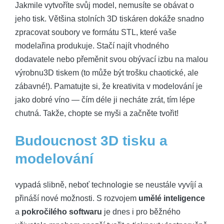
Jakmile vytvoříte svůj model, nemusíte se obávat o
jeho tisk. Většina stolních 3D tiskáren dokáže snadno
zpracovat soubory ve formátu STL, které vaše
modelařina produkuje. Stačí najít vhodného
dodavatele nebo přeměnit svou obývací izbu na malou
výrobnu3D tiskem (to může být trošku chaotické, ale
zábavné!). Pamatujte si, že kreativita v modelování je
jako dobré víno — čím déle ji necháte zrát, tím lépe
chutná. Takže, chopte se myši a začněte tvořit!
Budoucnost 3D tisku a
modelování
vypadá slibně, neboť technologie se neustále vyvíjí a
přináší nové možnosti. S rozvojem
umělé inteligence
a
pokročilého softwaru
je dnes i pro běžného