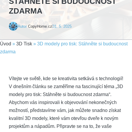
STÁHNĚTE SI BUDOUCNOST
ZDARMA
Autor
CopyHome.cz
31. 5. 2025
Úvod
»
3D Tisk
»
3D modely pro tisk: Stáhněte si budoucnost
zdarma
Vítejte ve světě, kde se kreativita setkává s technologií!
V dnešním článku se zaměříme na fascinující téma „3D
modely pro tisk: Stáhněte si budoucnost zdarma“.
Abychom vás inspirovali k objevování nekonečných
možností, představíme vám, jak můžete snadno získat
kvalitní 3D modely, které vám otevřou dveře k novým
projektům a nápadům. Připravte se na to, že vaše