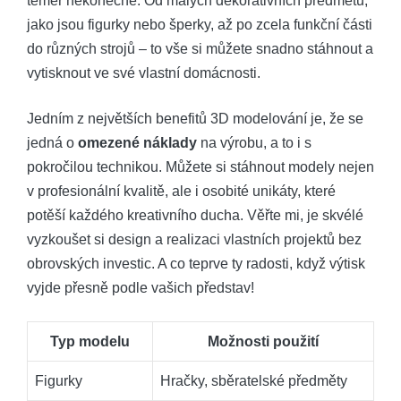
téměř nekonečné. Od malých dekorativních předmětů,
jako jsou figurky nebo šperky, až po zcela funkční části
do různých strojů – to vše si můžete snadno stáhnout a
vytisknout ve své vlastní domácnosti.
Jedním z největších benefitů 3D modelování je, že se
jedná o
omezené náklady
na výrobu, a to i s
pokročilou technikou. Můžete si stáhnout modely nejen
v profesionální kvalitě, ale i osobité unikáty, které
potěší každého kreativního ducha. Věřte mi, je skvélé
vyzkoušet si design a realizaci vlastních projektů bez
obrovských investic. A co teprve ty radosti, když výtisk
vyjde přesně podle vašich představ!
Typ modelu
Možnosti použití
Figurky
Hračky, sběratelské předměty