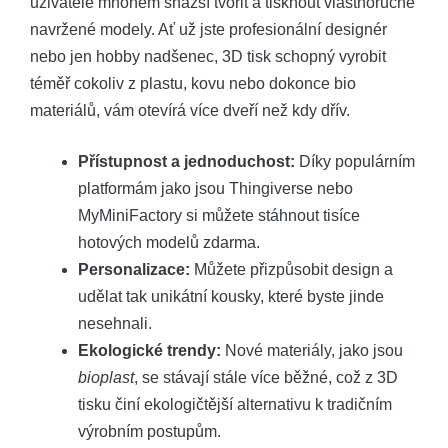
uživatele mnohem snazší tvořit a tisknout vlastnoručně
navržené modely. Ať už jste profesionální designér
nebo jen hobby nadšenec, 3D tisk schopný vyrobit
téměř cokoliv z plastu, kovu nebo dokonce bio
materiálů, vám otevírá více dveří než kdy dřív.
Přístupnost a jednoduchost:
Díky populárním
platformám jako jsou Thingiverse nebo
MyMiniFactory si můžete stáhnout tisíce
hotových modelů zdarma.
Personalizace:
Můžete přizpůsobit design a
udělat tak unikátní kousky, které byste jinde
nesehnali.
Ekologické trendy:
Nové materiály, jako jsou
bioplast
, se stávají stále více běžné, což z 3D
tisku činí ekologičtější alternativu k tradičním
výrobním postupům.