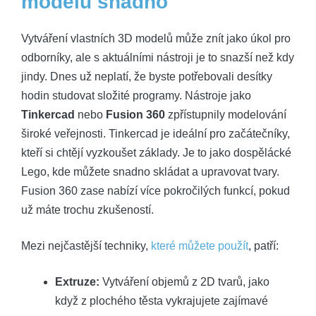
modelů snadno
Vytváření vlastních 3D modelů může znít jako úkol pro
odborníky, ale s aktuálními nástroji je to snazší než kdy
jindy. Dnes už neplatí, že byste potřebovali desítky
hodin studovat složité programy. Nástroje jako
Tinkercad
nebo
Fusion 360
zpřístupnily modelování
široké veřejnosti. Tinkercad je ideální pro začátečníky,
kteří si chtějí vyzkoušet základy. Je to jako dospělácké
Lego, kde můžete snadno skládat a upravovat tvary.
Fusion 360 zase nabízí více pokročilých funkcí, pokud
už máte trochu zkušeností.
Mezi nejčastější techniky,
které můžete použít
, patří:
Extruze:
Vytváření objemů z 2D tvarů, jako
když z plochého těsta vykrajujete zajímavé