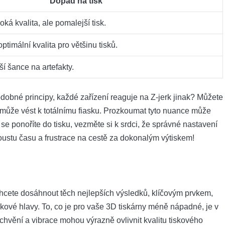
Dopad na tisk
ká kvalita, ale pomalejší tisk.
ptimální kvalita pro většinu tisků.
tší šance na artefakty.
odobné principy, každé zařízení reaguje na Z-jerk jinak? Můžete
o může vést k totálnímu fiasku. Prozkoumat tyto nuance může
se ponoříte do tisku, vezměte si k srdci, že správné nastavení
oustu času a frustrace na cestě za dokonalým výtiskem!
 chcete dosáhnout těch nejlepších výsledků, klíčovým prvkem,
skové hlavy. To, co je pro vaše 3D tiskárny méně nápadné, je v
é chvění a vibrace mohou výrazně ovlivnit kvalitu tiskového