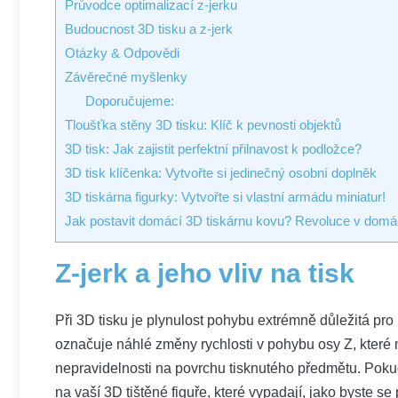
Průvodce optimalizací z-jerku
Budoucnost 3D tisku a z-jerk
Otázky & Odpovědi
Závěrečné myšlenky
Doporučujeme:
Tloušťka stěny 3D tisku: Klíč k pevnosti objektů
3D tisk: Jak zajistit perfektní přilnavost k podložce?
3D tisk klíčenka: Vytvořte si jedinečný osobní doplněk
3D tiskárna figurky: Vytvořte si vlastní armádu miniatur!
Jak postavit domácí 3D tiskárnu kovu? Revoluce v domá
Z-jerk a jeho vliv na tisk
Při 3D tisku je plynulost pohybu extrémně důležitá pro 
označuje náhlé změny rychlosti v pohybu osy Z, které 
nepravidelnosti na povrchu tisknutého předmětu. Pokud
na vaší 3D tištěné figuře, které vypadají, jako byste s