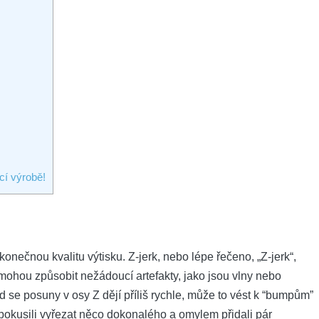
cí výrobě!
konečnou kvalitu výtisku. Z-jerk, nebo lépe řečeno, „Z-jerk“,
mohou způsobit nežádoucí artefakty, jako jsou vlny nebo
 se posuny v osy Z dějí příliš rychle, může to vést k “bumpům”
e pokusili vyřezat něco dokonalého a omylem přidali pár