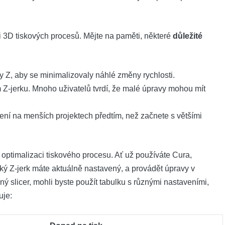
ci 3D tiskových procesů. Mějte na paměti, některé
důležité
y Z, aby se minimalizovaly náhlé změny rychlosti.
Z-jerku. Mnoho uživatelů tvrdí, že malé úpravy mohou mít
ní na menších projektech předtím, než začnete s většími
o optimalizaci tiskového procesu. Ať už používáte Cura,
aký Z-jerk máte aktuálně nastavený, a provádět úpravy v
ý slicer, mohli byste použít tabulku s různými nastaveními,
uje: