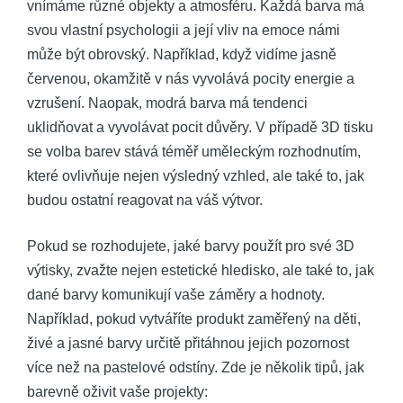
vnímáme různé objekty a atmosféru. Každá barva má
svou vlastní psychologii a její vliv na emoce námi
může být obrovský. Například, když vidíme jasně
červenou, okamžitě v nás vyvolává pocity energie a
vzrušení. Naopak, modrá barva má tendenci
uklidňovat a vyvolávat pocit důvěry. V případě 3D tisku
se volba barev stává téměř uměleckým rozhodnutím,
které ovlivňuje nejen výsledný vzhled, ale také to, jak
budou ostatní reagovat na váš výtvor.
Pokud se rozhodujete, jaké barvy použít pro své 3D
výtisky, zvažte nejen estetické hledisko, ale také to, jak
dané barvy komunikují vaše záměry a hodnoty.
Například, pokud vytváříte produkt zaměřený na děti,
živé a jasné barvy určitě přitáhnou jejich pozornost
více než na pastelové odstíny. Zde je několik tipů, jak
barevně oživit vaše projekty: