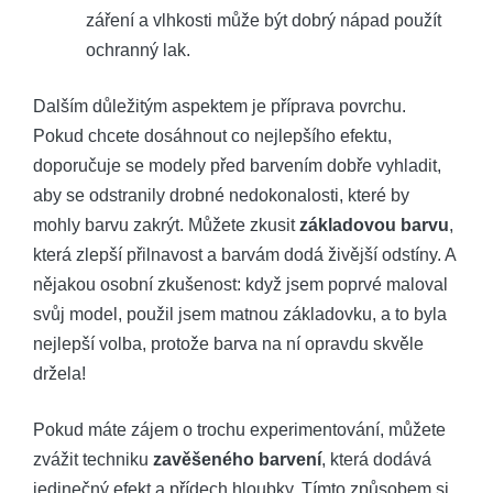
záření a vlhkosti může být dobrý nápad použít
ochranný lak.
Dalším důležitým aspektem je příprava povrchu.
Pokud chcete dosáhnout co nejlepšího efektu,
doporučuje se modely před barvením dobře vyhladit,
aby se odstranily drobné nedokonalosti, které by
mohly barvu zakrýt. Můžete zkusit
základovou barvu
,
která zlepší přilnavost a barvám dodá živější odstíny. A
nějakou osobní zkušenost: když jsem poprvé maloval
svůj model, použil jsem matnou základovku, a to byla
nejlepší volba, protože barva na ní opravdu skvěle
držela!
Pokud máte zájem o trochu experimentování, můžete
zvážit techniku
zavěšeného barvení
, která dodává
jedinečný efekt a přídech hloubky. Tímto způsobem si