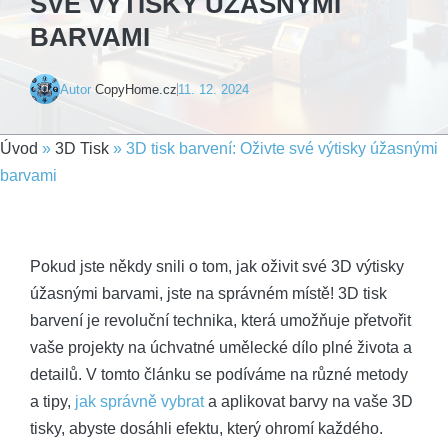
SVÉ VÝTISKY ÚŽASNÝMI
BARVAMI
Autor
CopyHome.cz
11. 12. 2024
Úvod
»
3D Tisk
»
3D tisk barvení: Oživte své výtisky úžasnými
barvami
Pokud jste někdy snili o tom, jak oživit své 3D výtisky
úžasnými barvami, jste na správném místě! 3D tisk
barvení je revoluční technika, která umožňuje přetvořit
vaše projekty na úchvatné umělecké dílo plné života a
detailů. V tomto článku se podíváme na různé metody
a tipy,
jak správně vybrat
a aplikovat barvy na vaše 3D
tisky, abyste dosáhli efektu, který ohromí každého.