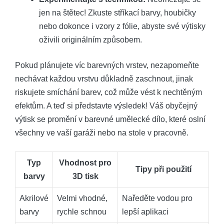
jen na štětec! Zkuste stříkací barvy, houbičky
nebo dokonce i vzory z fólie, abyste své výtisky
oživili originálním způsobem.
Pokud plánujete víc barevných vrstev, nezapomeňte
nechávat každou vrstvu důkladně zaschnout, jinak
riskujete smíchání barev, což může vést k nechtěným
efektům. A teď si představte výsledek! Váš obyčejný
výtisk se promění v barevné umělecké dílo, které oslní
všechny ve vaší garáži nebo na stole v pracovně.
Typ
Vhodnost pro
Tipy při použití
barvy
3D tisk
Akrilové
Velmi vhodné,
Naředěte vodou pro
barvy
rychle schnou
lepší aplikaci