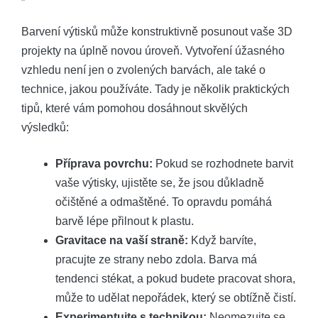
Barvení výtisků může konstruktivně posunout vaše 3D
projekty na úplně novou úroveň. Vytvoření úžasného
vzhledu není jen o zvolených barvách, ale také o
technice, jakou používáte. Tady je několik praktických
tipů, které vám pomohou dosáhnout skvělých
výsledků:
Příprava povrchu:
Pokud se rozhodnete barvit
vaše výtisky, ujistěte se, že jsou důkladně
očištěné a odmaštěné. To opravdu pomáhá
barvě lépe přilnout k plastu.
Gravitace na vaší straně:
Když barvíte,
pracujte ze strany nebo zdola. Barva má
tendenci stékat, a pokud budete pracovat shora,
může to udělat nepořádek, který se obtížně čistí.
Experimentujte s technikou:
Neomezujte se