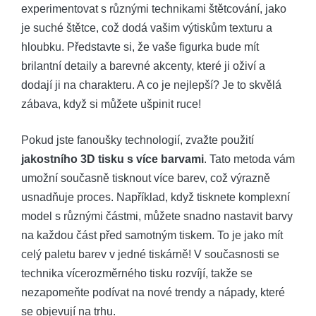
experimentovat s různými technikami štětcování, jako
je suché štětce, což dodá vašim výtiskům texturu a
hloubku. Představte si, že vaše figurka bude mít
brilantní detaily a barevné akcenty, které ji oživí a
dodají ji na charakteru. A co je nejlepší? Je to skvělá
zábava, když si můžete ušpinit ruce!
Pokud jste fanoušky technologií, zvažte použití
jakostního 3D tisku s více barvami
. Tato metoda vám
umožní současně tisknout více barev, což výrazně
usnadňuje proces. Například, když tisknete komplexní
model s různými částmi, můžete snadno nastavit barvy
na každou část před samotným tiskem. To je jako mít
celý paletu barev v jedné tiskárně! V současnosti se
technika vícerozměrného tisku rozvíjí, takže se
nezapomeňte podívat na nové trendy a nápady, které
se objevují na trhu.