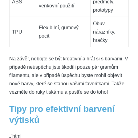
ABS
předměty,
venkovní použití
prototypy
Obuv,
Flexibilní, gumový
TPU
nárazníky,
pocit
hračky
Na závěr, nebojte se být kreativní a hrát si s barvami. V
případě neúspěchu jste škodili pouze pár gramům
filamentu, ale v případě úspěchu byste mohli objevit
nové barvy, které se stanou vašimi favoritkami. Takže
vezměte do ruky tiskárnu a pustťe se do toho!
Tipy pro efektivní barvení
výtisků
„`html