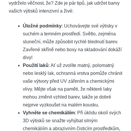
vydrželo věčnost, že? Zde je pár tipů, jak udržet barvy
vašich výtisků intenzivní a živé:
Úložné podmínky
: Uchovávejte své výtisky v
suchém a temném prostředí. Světlo, zejména
sluneční, může způsobit rychlé blednutí barev.
Zavřené skříně nebo boxy na skladování dokáží
divy!
Použití laků
: Ať už zvolíte matný, polomatný
nebo lesklý lak, ochranná vrstva pomůže chránit
vaše výtvory před UV zářením a chemickými
vlivy. Mějte však na paměti, že některé laky
mohou změnit vzhled barev, takže je dobré
nejprve vyzkoušet na malém kousku.
Vyhněte se chemikáliím
: Při úklidu okolí svých
3D výtisků se snažte vyhýbat silným
chemikáliím a abrazivním čisticím prostředkům,