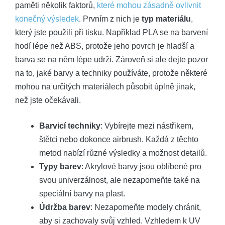
paměti několik faktorů,
které mohou zásadně ovlivnit
konečný výsledek
. Prvním z nich je
typ materiálu
,
který jste použili při tisku. Například PLA se na barvení
hodí lépe než ABS, protože jeho povrch je hladší a
barva se na něm lépe udrží. Zároveň si ale dejte pozor
na to, jaké barvy a techniky používáte, protože některé
mohou na určitých materiálech působit úplně jinak,
než jste očekávali.
Barvicí techniky
: Vybírejte mezi nástřikem,
štětci nebo dokonce airbrush. Každá z těchto
metod nabízí různé výsledky a možnost detailů.
Typy barev
: Akrylové barvy jsou oblíbené pro
svou univerzálnost, ale nezapomeňte také na
speciální barvy na plast.
Údržba barev
: Nezapomeňte modely chránit,
aby si zachovaly svůj vzhled. Vzhledem k UV