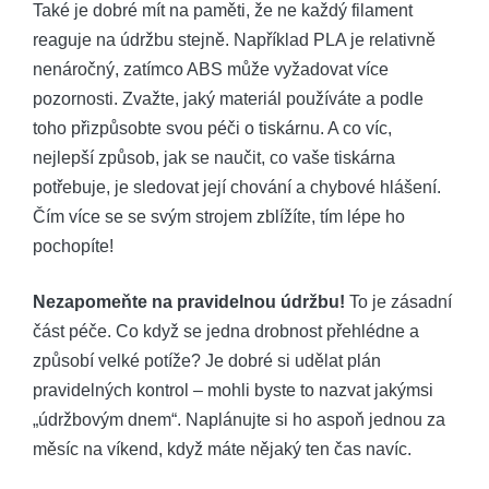
Také je dobré mít na paměti, že ne každý filament
reaguje na údržbu stejně. Například PLA je relativně
nenáročný, zatímco ABS může vyžadovat více
pozornosti. Zvažte, jaký materiál používáte a podle
toho přizpůsobte svou péči o tiskárnu. A co víc,
nejlepší způsob, jak se naučit, co vaše tiskárna
potřebuje, je sledovat její chování a chybové hlášení.
Čím více se se svým strojem zblížíte, tím lépe ho
pochopíte!
Nezapomeňte na pravidelnou údržbu!
To je zásadní
část péče. Co když se jedna drobnost přehlédne a
způsobí velké potíže? Je dobré si udělat plán
pravidelných kontrol – mohli byste to nazvat jakýmsi
„údržbovým dnem“. Naplánujte si ho aspoň jednou za
měsíc na víkend, když máte nějaký ten čas navíc.