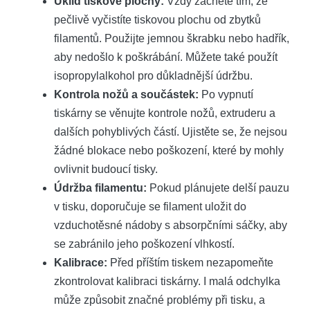
Úklid tiskové plochy:
Vždy začněte tím, že
pečlivě vyčistíte tiskovou plochu od zbytků
filamentů. Použijte jemnou škrabku nebo hadřík,
aby nedošlo k poškrábání. Můžete také použít
isopropylalkohol pro důkladnější údržbu.
Kontrola nožů a součástek:
Po vypnutí
tiskárny se věnujte kontrole nožů, extruderu a
dalších pohyblivých částí. Ujistěte se, že nejsou
žádné blokace nebo poškození, které by mohly
ovlivnit budoucí tisky.
Údržba filamentu:
Pokud plánujete delší pauzu
v tisku, doporučuje se filament uložit do
vzduchotěsné nádoby s absorpčními sáčky, aby
se zabránilo jeho poškození vlhkostí.
Kalibrace:
Před příštím tiskem nezapomeňte
zkontrolovat kalibraci tiskárny. I malá odchylka
může způsobit značné problémy při tisku, a