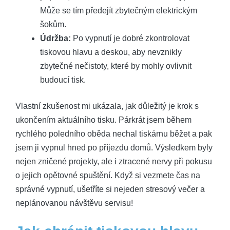
Může se tím předejít zbytečným elektrickým
šokům.
Údržba:
Po vypnutí je dobré zkontrolovat
tiskovou hlavu a deskou, aby nevznikly
zbytečné nečistoty, které by mohly ovlivnit
budoucí tisk.
Vlastní zkušenost mi ukázala, jak důležitý je krok s
ukončením aktuálního tisku. Párkrát jsem během
rychlého poledního oběda nechal tiskárnu běžet a pak
jsem ji vypnul hned po příjezdu domů. Výsledkem byly
nejen zničené projekty, ale i ztracené nervy při pokusu
o jejich opětovné spuštění. Když si vezmete čas na
správné vypnutí, ušetříte si nejeden stresový večer a
neplánovanou návštěvu servisu!