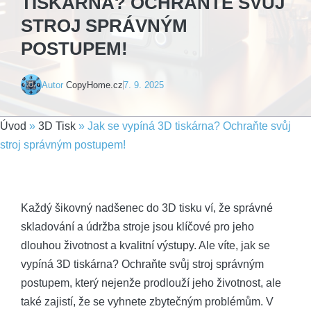
TISKÁRNA? OCHRAŇTE SVŮJ
STROJ SPRÁVNÝM
POSTUPEM!
Autor
CopyHome.cz
7. 9. 2025
Úvod
»
3D Tisk
»
Jak se vypíná 3D tiskárna? Ochraňte svůj
stroj správným postupem!
Každý šikovný nadšenec do 3D tisku ví, že správné
skladování a údržba stroje jsou klíčové pro jeho
dlouhou životnost a kvalitní výstupy. Ale víte, jak se
vypíná 3D tiskárna? Ochraňte svůj stroj správným
postupem, který nejenže prodlouží jeho životnost, ale
také zajistí, že se vyhnete zbytečným problémům. V