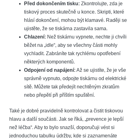
Před dokončením tisku:
Zkontrolujte, zda je
tiskový proces skutečně u konce. Skripti, které
hlásí dokončení, mohou být klamavé. Raději se
ujistěte, že se tiskárna zastavila sama.
Chlazení:
Než tiskárnu vypnete, nechte ji chvíli
běžet na „idle“, aby se všechny části mohly
vychladit. Zabráníte tak rychlému opotřebení
některých komponentů.
Odpojení od napájení:
Až se ujistíte, že je vše
správně vypnuto, odpojte tiskárnu od elektrické
sítě. Můžete tak předejít nechtěným zkratům
nebo přepětí při příštím spuštění.
Také je dobré pravidelně kontrolovat a čistit tiskovou
hlavu a další součásti. Jak se říká, „prevence je lepší
než léčba“. Aby to bylo snazší, doporučuji vést si
jednoduchou tabulku údržby, kde si zaznamenáte