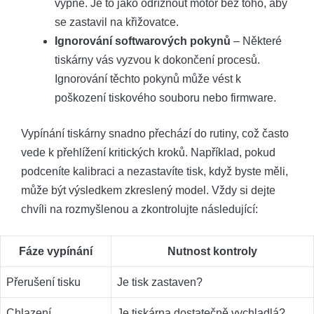
vypne. Je to jako odříznout motor bez toho, aby
se zastavil na křižovatce.
Ignorování softwarových pokynů
– Některé
tiskárny vás vyzvou k dokončení procesů.
Ignorování těchto pokynů může vést k
poškození tiskového souboru nebo firmware.
Vypínání tiskárny snadno přechází do rutiny, což často
vede k přehlížení kritických kroků. Například, pokud
podceníte kalibraci a nezastavíte tisk, když byste měli,
může být výsledkem zkreslený model. Vždy si dejte
chvíli na rozmyšlenou a zkontrolujte následující:
Fáze vypínání
Nutnost kontroly
Přerušení tisku
Je tisk zastaven?
Chlazení
Je tiskárna dostatečně vychladlá?