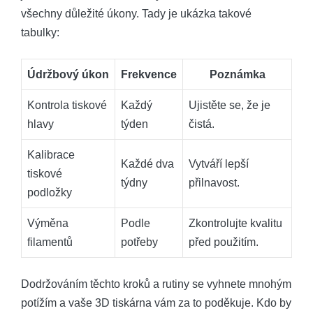
všechny důležité úkony. Tady je ukázka takové
tabulky:
Údržbový úkon
Frekvence
Poznámka
Kontrola tiskové
Každý
Ujistěte se, že je
hlavy
týden
čistá.
Kalibrace
Každé dva
Vytváří lepší
tiskové
týdny
přilnavost.
podložky
Výměna
Podle
Zkontrolujte kvalitu
filamentů
potřeby
před použitím.
Dodržováním těchto kroků a rutiny se vyhnete mnohým
potížím a vaše 3D tiskárna vám za to poděkuje. Kdo by