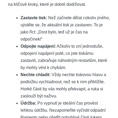
na klíčové kroky, které je dobré dodržovat.
Zastavte tisk:
Než začnete dělat cokoliv jiného,
ujistěte se, že aktuální tisk je zastaven. To je
jako říct: „Dost bylo, teď už je čas na
odpočinek!“
Odpojte napájení:
Ačkoliv to zní jednoduše,
odpojení napájení poté, co jste tiskárnu
zastavili, zabraňuje náhodným restartům, které
by mohly vést k chybám.
Nechte chladit:
Vždy nechte tiskovou hlavu a
podložku vychladnout, než se k nim přiblížíte.
Horké části by vás mohly překvapit, a ruka si
zaslouží být naživu.
Údržba:
Po vypnutí je ideální čas provést
lehkou údržbu. Nezapomeňte vyčistit odpadní
filamenty nebo ošetřit pohyblivé části tukem.