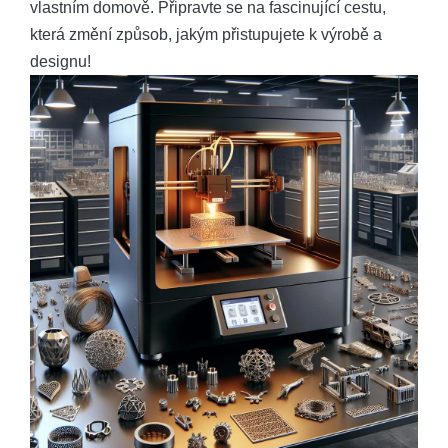
vlastním domově. Připravte se na fascinující cestu,
která změní způsob, jakým přistupujete k výrobě a
designu!