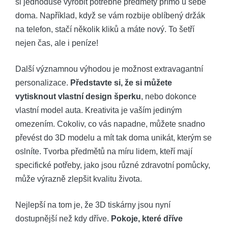
si jednoduše vyrobit potřebné předměty přímo u sebe
doma. Například, když se vám rozbije oblíbený držák
na telefon, stačí několik kliků a máte nový. To šetří
nejen čas, ale i peníze!
Další významnou výhodou je možnost extravagantní
personalizace.
Představte si, že si můžete
vytisknout vlastní design šperku
, nebo dokonce
vlastní model auta. Kreativita je vaším jediným
omezením. Cokoliv, co vás napadne, můžete snadno
převést do 3D modelu a mít tak doma unikát, kterým se
oslníte. Tvorba předmětů na míru lidem, kteří mají
specifické potřeby, jako jsou různé zdravotní pomůcky,
může výrazně zlepšit kvalitu života.
Nejlepší na tom je, že 3D tiskárny jsou nyní
dostupnější než kdy dříve.
Pokoje, které dříve