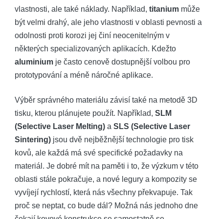
vlastnosti, ale také náklady. Například,
titanium
může
být velmi drahý, ale jeho vlastnosti v oblasti pevnosti a
odolnosti proti korozi jej činí neocenitelným v
některých specializovaných aplikacích. Kdežto
aluminium
je často cenově dostupnější volbou pro
prototypování a méně náročné aplikace.
Výběr správného materiálu závisí také na metodě 3D
tisku, kterou plánujete použít. Například,
SLM
(Selective Laser Melting)
a
SLS (Selective Laser
Sintering)
jsou dvě nejběžnější technologie pro tisk
kovů, ale každá má své specifické požadavky na
materiál. Je dobré mít na paměti i to, že výzkum v této
oblasti stále pokračuje, a nové legury a kompozity se
vyvíjejí rychlostí, která nás všechny překvapuje. Tak
proč se neptat, co bude dál? Možná nás jednoho dne
čekají kovové konstrukce se samostatně se