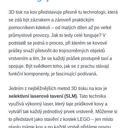
3D tisk na kov představuje přesně tu technologii, která
se zdá být zázrakem a zároveň praktickým
pomocníkem kdekoli – od malých dílen až po velké
průmyslové provozy. Jak to tedy celé funguje? V
podstatě se jedná o proces, při kterém se kovové
prášky snaží přetvořit do trojrozměrných objektů
vrstvením a tím, že se každý prášek postupně taví a
spojuje. Být svědkem toho, jak se z prachu stávají
funkční komponenty, je fascinující podívaná.
Jedním z nejběžnějších metod 3D tisku na kov je
selektivní laserové tavení (SLM)
. Tato technika
využívá výkonný laser, který taje práškové kovy a
vytváří tak každý jednotlivý prvek vrstveně. Můžeme si
to představit jako stavění z kostek LEGO – jen místo
plastu máme kov a po každé vrstvě přidáme novou