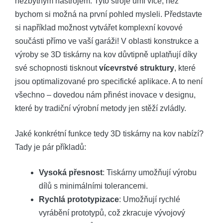
nezbytným nástrojem. Tyto stroje umí více, než
bychom si možná na první pohled mysleli. Představte
si například možnost vytvářet komplexní kovové
součásti přímo ve vaší garáži! V oblasti konstrukce a
výroby se 3D tiskárny na kov důvtipně uplatňují díky
své schopnosti tisknout
vícevrstvé struktury
, které
jsou optimalizované pro specifické aplikace. A to není
všechno – dovedou nám přinést inovace v designu,
které by tradiční výrobní metody jen stěží zvládly.
Jaké konkrétní funkce tedy 3D tiskárny na kov nabízí?
Tady je pár příkladů:
Vysoká přesnost
: Tiskárny umožňují výrobu
dílů s minimálními tolerancemi.
Rychlá prototypizace
: Umožňují rychlé
vyrábění prototypů, což zkracuje vývojový