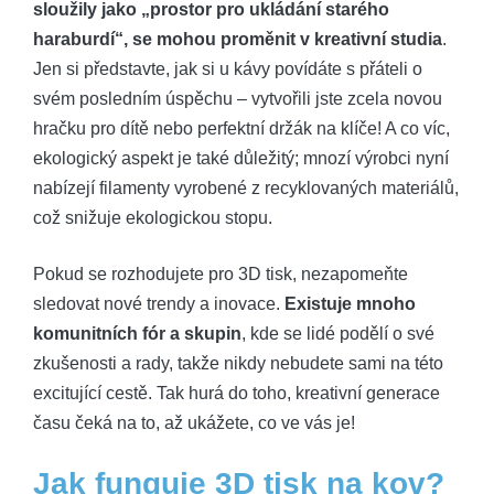
sloužily jako „prostor pro ukládání starého
haraburdí“, se mohou proměnit v kreativní studia
.
Jen si představte, jak si u kávy povídáte s přáteli o
svém posledním úspěchu – vytvořili jste zcela novou
hračku pro dítě nebo perfektní držák na klíče! A co víc,
ekologický aspekt je také důležitý; mnozí výrobci nyní
nabízejí filamenty vyrobené z recyklovaných materiálů,
což snižuje ekologickou stopu.
Pokud se rozhodujete pro 3D tisk, nezapomeňte
sledovat nové trendy a inovace.
Existuje mnoho
komunitních fór a skupin
, kde se lidé podělí o své
zkušenosti a rady, takže nikdy nebudete sami na této
excitující cestě. Tak hurá do toho, kreativní generace
času čeká na to, až ukážete, co ve vás je!
Jak funguje 3D tisk na kov?