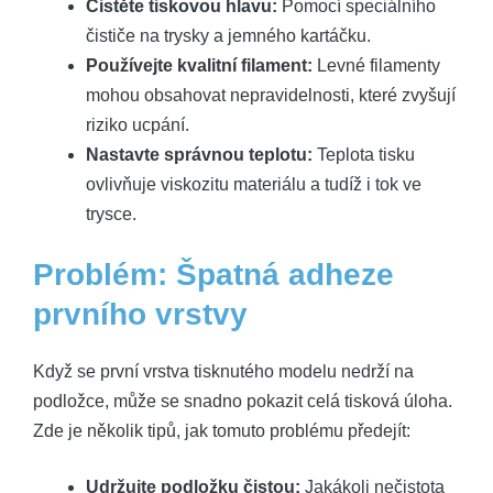
Čistěte tiskovou hlavu:
Pomocí speciálního
čističe na trysky a jemného kartáčku.
Používejte kvalitní filament:
Levné filamenty
mohou obsahovat nepravidelnosti, které zvyšují
riziko ucpání.
Nastavte správnou teplotu:
Teplota tisku
ovlivňuje viskozitu materiálu a tudíž i tok ve
trysce.
Problém: Špatná adheze
prvního vrstvy
Když se první vrstva tisknutého modelu nedrží na
podložce, může se snadno pokazit celá tisková úloha.
Zde je několik tipů, jak tomuto problému předejít:
Udržujte podložku čistou:
Jakákoli nečistota