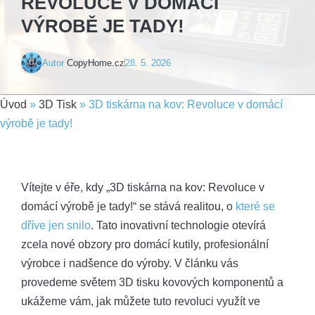
REVOLUCE V DOMÁCÍ
VÝROBĚ JE TADY!
Autor
CopyHome.cz
28. 5. 2026
Úvod
»
3D Tisk
»
3D tiskárna na kov: Revoluce v domácí
výrobě je tady!
Vítejte v éře, kdy „3D tiskárna na kov: Revoluce v
domácí výrobě je tady!“ se stává realitou, o
které se
dříve jen snilo
. Tato inovativní technologie otevírá
zcela nové obzory pro domácí kutily, profesionální
výrobce i nadšence do výroby. V článku vás
provedeme světem 3D tisku kovových komponentů a
ukážeme vám, jak můžete tuto revoluci využít ve