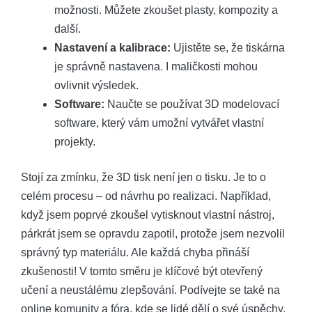
možnosti. Můžete zkoušet plasty, kompozity a
další.
Nastavení a kalibrace:
Ujistěte se, že tiskárna
je správně nastavena. I maličkosti mohou
ovlivnit výsledek.
Software:
Naučte se používat 3D modelovací
software, který vám umožní vytvářet vlastní
projekty.
Stojí za zmínku, že 3D tisk není jen o tisku. Je to o
celém procesu – od návrhu po realizaci. Například,
když jsem poprvé zkoušel vytisknout vlastní nástroj,
párkrát jsem se opravdu zapotil, protože jsem nezvolil
správný typ materiálu. Ale každá chyba přináší
zkušenosti! V tomto směru je klíčové být otevřený
učení a neustálému zlepšování. Podívejte se také na
online komunity a fóra, kde se lidé dělí o své úspěchy,