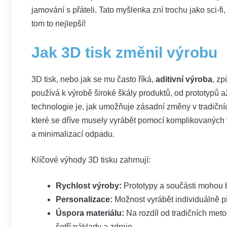
jamování s přáteli. Tato myšlenka zní trochu jako sci-fi
tom to nejlepší!
Jak 3D tisk změnil výrobu
3D tisk, nebo jak se mu často říká,
aditivní výroba
, zp
používá k výrobě široké škály produktů, od prototypů 
technologie je, jak umožňuje zásadní změny v tradiční
které se dříve musely vyrábět pomocí komplikovaných 
a minimalizací odpadu.
Klíčové výhody 3D tisku zahrnují:
Rychlost výroby:
Prototypy a součásti mohou b
Personalizace:
Možnost vyrábět individuálně p
Úspora materiálu:
Na rozdíl od tradičních metod
šetří náklady a zdroje.