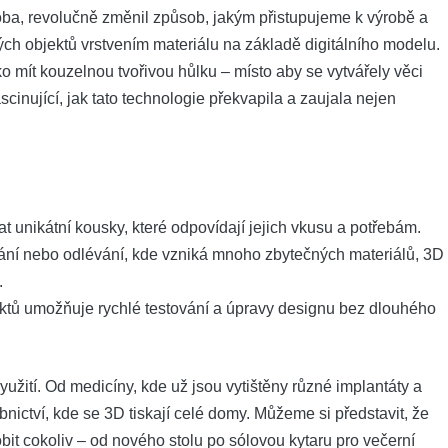
roba, revolučně změnil způsob, jakým přistupujeme k výrobě a
ch objektů vrstvením materiálu na základě digitálního modelu.
ko mít kouzelnou tvořivou hůlku – místo aby se vytvářely věci
cinující, jak tato technologie překvapila a zaujala nejen
 unikátní kousky, které odpovídají jejich vkusu a potřebám.
vání nebo odlévání, kde vzniká mnoho zbytečných materiálů, 3D
.
ktů umožňuje rychlé testování a úpravy designu bez dlouhého
využití. Od medicíny, kde už jsou vytištěny různé implantáty a
nictví, kde se 3D tiskají celé domy. Můžeme si představit, že
bit cokoliv – od nového stolu po sólovou kytaru pro večerní