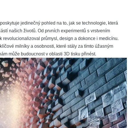
poskytuje jedinečný pohled na to, jak se technologie, která
učástí našich životů. Od prvních experimentů s vrstvením
sk revolucionalizoval průmysl, design a dokonce i medicínu.
klíčové milníky a osobnosti, které stály za tímto úžasným
e nám může budoucnost v oblasti 3D tisku přinést.