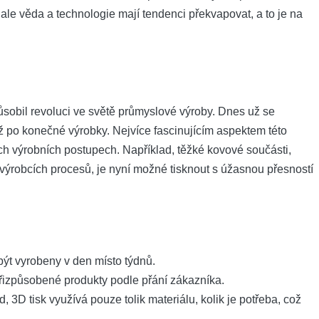
, ale věda a technologie mají tendenci překvapovat, a to je na
ůsobil revoluci ve světě průmyslové výroby. Dnes už se
až po konečné výrobky. Nejvíce fascinujícím aspektem této
ch výrobních postupech. Například, těžké kovové součásti,
výrobcích procesů, je nyní možné tisknout s úžasnou přesností
ýt vyrobeny v den místo týdnů.
řizpůsobené produkty podle přání zákazníka.
, 3D tisk využívá pouze tolik materiálu, kolik je potřeba, což