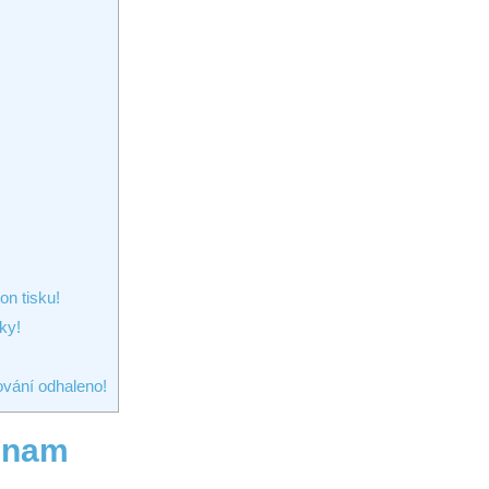
on tisku!
ky!
ování odhaleno!
ýznam