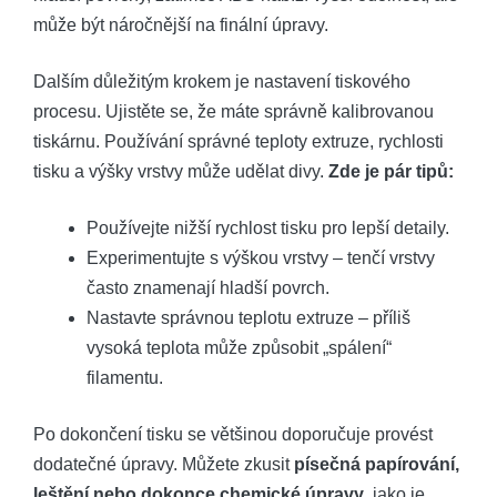
může být náročnější na finální úpravy.
Dalším důležitým krokem je nastavení tiskového
procesu. Ujistěte se, že máte správně kalibrovanou
tiskárnu. Používání správné teploty extruze, rychlosti
tisku a výšky vrstvy může udělat divy.
Zde je pár tipů:
Používejte nižší rychlost tisku pro lepší detaily.
Experimentujte s výškou vrstvy – tenčí vrstvy
často znamenají hladší povrch.
Nastavte správnou teplotu extruze – příliš
vysoká teplota může způsobit „spálení“
filamentu.
Po dokončení tisku se většinou doporučuje provést
dodatečné úpravy. Můžete zkusit
písečná papírování,
leštění nebo dokonce chemické úpravy
, jako je