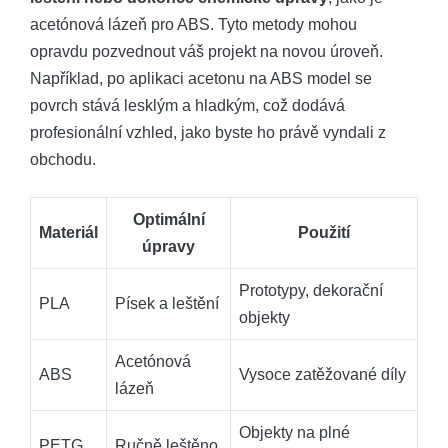
acetónová lázeň pro ABS. Tyto metody mohou
opravdu pozvednout váš projekt na novou úroveň.
Například, po aplikaci acetonu na ABS model se
povrch stává lesklým a hladkým, což dodává
profesionální vzhled, jako byste ho právě vyndali z
obchodu.
Optimální
Materiál
Použití
úpravy
Prototypy, dekorační
PLA
Písek a leštění
objekty
Acetónová
ABS
Vysoce zatěžované díly
lázeň
Objekty na plné
PETG
Ručně leštěno