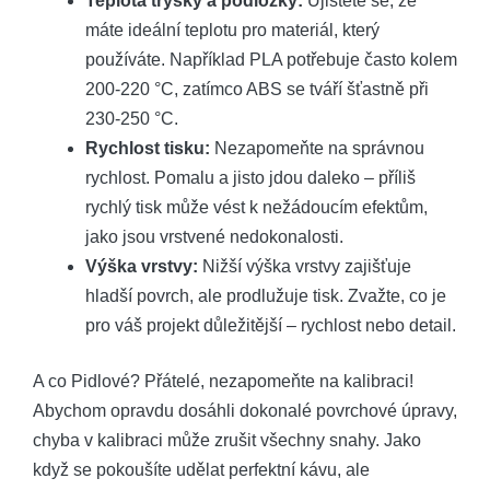
Teplota trysky a podložky:
Ujistěte se, že
máte ideální teplotu pro materiál, který
používáte. Například PLA potřebuje často kolem
200-220 °C, zatímco ABS se tváří šťastně při
230-250 °C.
Rychlost tisku:
Nezapomeňte na správnou
rychlost. Pomalu a jisto jdou daleko – příliš
rychlý tisk může vést k nežádoucím efektům,
jako jsou vrstvené nedokonalosti.
Výška vrstvy:
Nižší výška vrstvy zajišťuje
hladší povrch, ale prodlužuje tisk. Zvažte, co je
pro váš projekt důležitější – rychlost nebo detail.
A co Pidlové? Přátelé, nezapomeňte na kalibraci!
Abychom opravdu dosáhli dokonalé povrchové úpravy,
chyba v kalibraci může zrušit všechny snahy. Jako
když se pokoušíte udělat perfektní kávu, ale