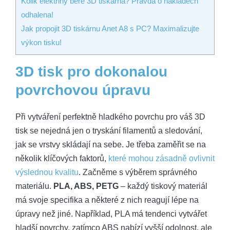
Kolik elektřiny bere 3D tiskárna? Pravda o nákladech
odhalena!
Jak propojit 3D tiskárnu Anet A8 s PC? Maximalizujte
výkon tisku!
3D tisk pro dokonalou
povrchovou úpravu
Při vytváření perfektně hladkého povrchu pro váš 3D
tisk se nejedná jen o tryskání filamentů a sledování,
jak se vrstvy skládají na sebe. Je třeba zaměřit se na
několik klíčových faktorů,
které mohou zásadně ovlivnit
výslednou kvalitu
. Začněme s výběrem správného
materiálu.
PLA, ABS, PETG
– každý tiskový materiál
má svoje specifika a některé z nich reagují lépe na
úpravy než jiné. Například, PLA má tendenci vytvářet
hladší povrchy, zatímco ABS nabízí vyšší odolnost, ale