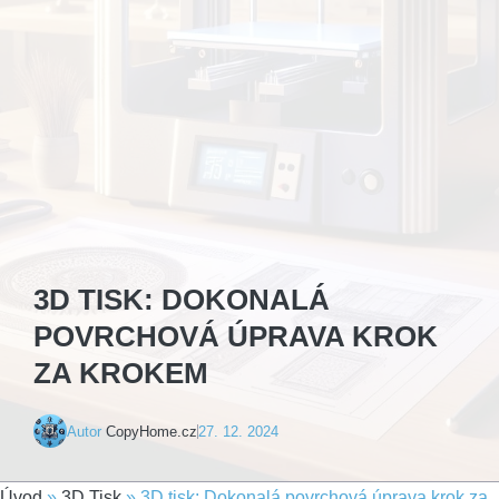
3D TISK: DOKONALÁ
POVRCHOVÁ ÚPRAVA KROK
ZA KROKEM
Autor
CopyHome.cz
27. 12. 2024
Úvod
»
3D Tisk
»
3D tisk: Dokonalá povrchová úprava krok za