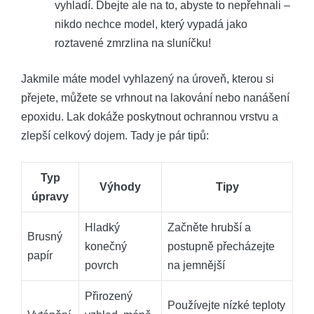
vyhladí. Dbejte ale na to, abyste to nepřehnali –
nikdo nechce model, který vypadá jako
roztavené zmrzlina na sluníčku!
Jakmile máte model vyhlazený na úroveň, kterou si
přejete, můžete se vrhnout na lakování nebo nanášení
epoxidu. Lak dokáže poskytnout ochrannou vrstvu a
zlepší celkový dojem. Tady je pár tipů:
Typ
Výhody
Tipy
úpravy
Hladký
Začněte hrubší a
Brusný
konečný
postupně přecházejte
papír
povrch
na jemnější
Přirozený
Používejte nízké teploty