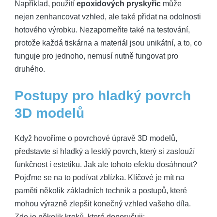
Například, použití
epoxidových pryskyřic
může
nejen zenhancovat vzhled, ale také přidat na odolnosti
hotového výrobku. Nezapomeňte také na testování,
protože každá tiskárna a materiál jsou unikátní, a to, co
funguje pro jednoho, nemusí nutně fungovat pro
druhého.
Postupy pro hladký povrch
3D modelů
Když hovoříme o povrchové úpravě 3D modelů,
představte si hladký a lesklý povrch, který si zaslouží
funkčnost i estetiku. Jak ale tohoto efektu dosáhnout?
Pojďme se na to podívat zblízka. Klíčové je mít na
paměti několik základních technik a postupů, které
mohou výrazně zlepšit konečný vzhled vašeho díla.
Zde je několik kroků, které doporučuji: