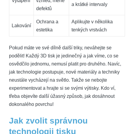
Vytápění
vzhled, méně
a krátké intervaly
defektů
Ochrana a
Aplikujte v několika
Lakování
estetika
tenkých vrstvách
Pokud máte ve své dílně další triky, neváhejte se
podělit! Každý 3D tisk je jedinečný a jak víme, co se
osvědčilo jednomu, nemusí platit pro druhého. Navíc,
jak technologie postupuje, nové materiály a techniky
neustále vycházejí na světlo. Takže se nebojte
experimentovat a hrajte si se svými výtisky. Kdo ví,
třeba objevíte další úžasný způsob, jak dosáhnout
dokonalého povrchu!
Jak zvolit správnou
technologii tisku