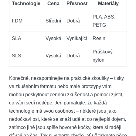
Technologie
Cena
Přesnost
Materiály
PLA, ABS,
FDM
Střední
Dobrá
PETG
SLA
Vysoká
Vynikající
Resin
Práškový
SLS
Vysoká
Dobrá
nylon
Konečně, nezapomínejte na praktické zkoušky – tisky
ve zkušebním formátu nebo malé prototypy vám
mohou poskytnout cennou zkušenost a pomoci zjistit,
co vám sedí nejlépe. Jen pamatujte, že každá
technologie má svou osobnost – některé jsou jako
nedočkaví psi, které se snaží udělat co nejlepší dojem,
zatímco jiné jsou spíše hovorné kočky, které si raději
dávají na čas. Tak si vyberte chytře, ať už tisknete něco