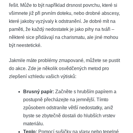
řešit. Může to být například drsnost povrchu, které si
všimnete již při prvním doteku, nebo drobné abscesy,
které jakoby vyzývaly k odstranění. Je dobré mít na
paměti, že každý nedostatek je jako pihy na tváři –
některé sice přidávají na charismatu, ale jiné mohou
být neestetické.
Jakmile máte problémy zmapované, můžete se pustit
do akce. Zde je několik osvědčených metod pro
zlepšení vzhledu vašich výtisků:
Brusný papír:
Začněte s hrubším papírem a
postupně přecházejte na jemnější. Tímto
způsobem odstraníte větší nedostatky, aniž
byste se zbytečně dostali do hlubších vrstev
materiálu.
Teplo:
Pomocí sušičky na vlasy nebo tepelné