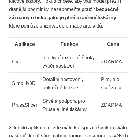
klíčové faktory. Pokud chcete, aby váš model přežil i
drsnější podmínky, nezapomeňte použít
bezpečné
záznamy o tisku, jako je plné uzavření tiskárny
,
které pomůže snižovat deformace artefaktů.
Aplikace
Funkce
Cena
Intuitivní rozhraní, široký
Cura
ZDARMA
výběr nastavení
Detailní nastavení,
Plať, ale
Simplify3D
pokročilé funkce
stojí za to!
Skvělá podpora pro
PrusaSlicer
ZDARMA
Prusa a jiné tiskárny
S těmito aplikacemi zde máte k dispozici širokou škálu
nástrojů, které vám mohou pomoci dosáhnout skvělých