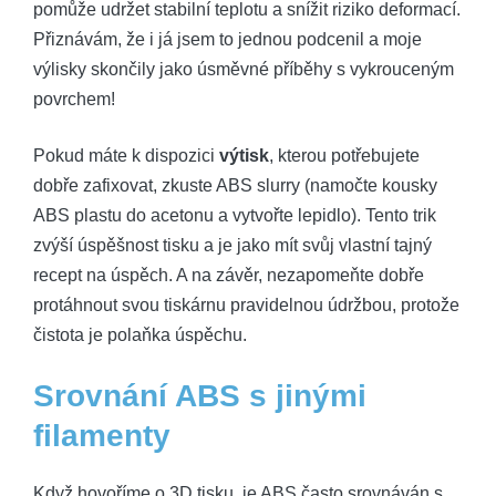
pomůže udržet stabilní teplotu a snížit riziko deformací.
Přiznávám, že i já jsem to jednou podcenil a moje
výlisky skončily jako úsměvné příběhy s vykrouceným
povrchem!
Pokud máte k dispozici
výtisk
, kterou potřebujete
dobře zafixovat, zkuste ABS slurry (namočte kousky
ABS plastu do acetonu a vytvořte lepidlo). Tento trik
zvýší úspěšnost tisku a je jako mít svůj vlastní tajný
recept na úspěch. A na závěr, nezapomeňte dobře
protáhnout svou tiskárnu pravidelnou údržbou, protože
čistota je polaňka úspěchu.
Srovnání ABS s jinými
filamenty
Když hovoříme o 3D tisku, je ABS často srovnáván s