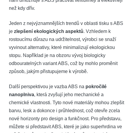
nám umožňuje s ABS pracovat flexibilněji a efektivněji
než kdy dřív.
Jeden z nejvýznamnějších trendů v oblasti tisku s ABS
je
zlepšení ekologických aspektů
. Vzhledem k
rostoucímu důrazu na udržitelnost, výrobci se snaží
vyvinout alternativy, které minimalizují ekologickou
stopu. Například je na obzoru vývoj biologicky
odbouratelných variant ABS, což by mohlo proměnit
způsob, jakým přistupujeme k výrobě.
Další perspektivou je vazba ABS na
pokročilé
nanoplniva
, která zvyšují jeho mechanické a
chemické vlastnosti. Tyto nové materiály mohou zlepšit
barvu, lesk a dokonce i průhlednost, což otevře zcela
nové horizonty pro design a funkčnost. Pro představu,
můžete si představit ABS, které je jako superhrdina ve