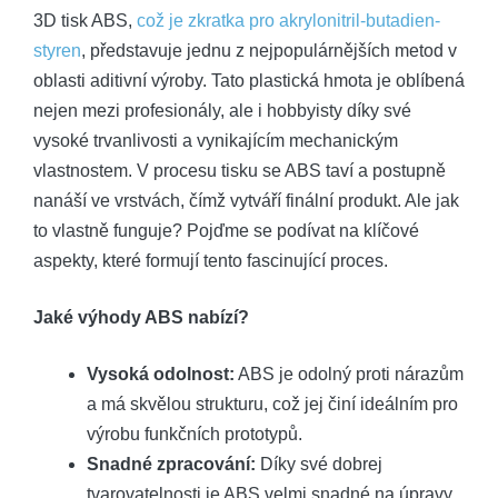
3D tisk ABS,
což je zkratka pro akrylonitril-butadien-
styren
, představuje jednu z nejpopulárnějších metod v
oblasti aditivní výroby. Tato plastická hmota je oblíbená
nejen mezi profesionály, ale i hobbyisty díky své
vysoké trvanlivosti a vynikajícím mechanickým
vlastnostem. V procesu tisku se ABS taví a postupně
nanáší ve vrstvách, čímž vytváří finální produkt. Ale jak
to vlastně funguje? Pojďme se podívat na klíčové
aspekty, které formují tento fascinující proces.
Jaké výhody ABS nabízí?
Vysoká odolnost:
ABS je odolný proti nárazům
a má skvělou strukturu, což jej činí ideálním pro
výrobu funkčních prototypů.
Snadné zpracování:
Díky své dobrej
tvarovatelnosti je ABS velmi snadné na úpravy