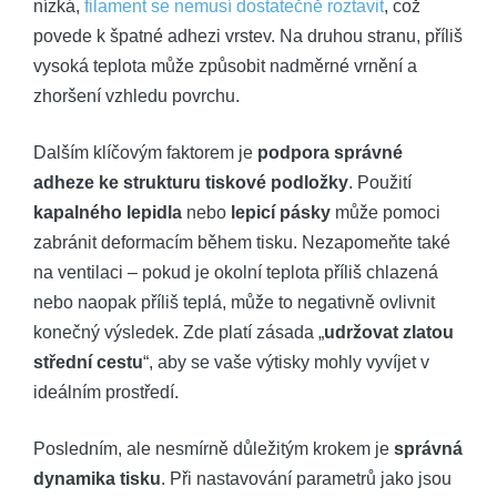
nízká,
filament se nemusí dostatečně roztavit
, což
povede k špatné adhezi vrstev. Na druhou stranu, příliš
vysoká teplota může způsobit nadměrné vrnění a
zhoršení vzhledu povrchu.
Dalším klíčovým faktorem je
podpora správné
adheze ke strukturu tiskové podložky
. Použití
kapalného lepidla
nebo
lepicí pásky
může pomoci
zabránit deformacím během tisku. Nezapomeňte také
na ventilaci – pokud je okolní teplota příliš chlazená
nebo naopak příliš teplá, může to negativně ovlivnit
konečný výsledek. Zde platí zásada „
udržovat zlatou
střední cestu
“, aby se vaše výtisky mohly vyvíjet v
ideálním prostředí.
Posledním, ale nesmírně důležitým krokem je
správná
dynamika tisku
. Při nastavování parametrů jako jsou