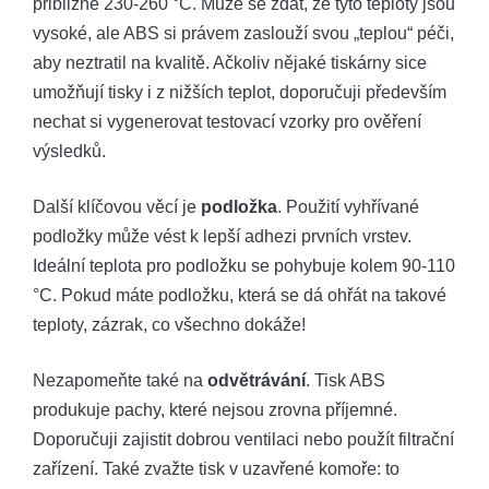
přibližně 230-260 °C. Může se zdát, že tyto teploty jsou
vysoké, ale ABS si právem zaslouží svou „teplou“ péči,
aby neztratil na kvalitě. Ačkoliv nějaké tiskárny sice
umožňují tisky i z nižších teplot, doporučuji především
nechat si vygenerovat testovací vzorky pro ověření
výsledků.
Další klíčovou věcí je
podložka
. Použití vyhřívané
podložky může vést k lepší adhezi prvních vrstev.
Ideální teplota pro podložku se pohybuje kolem 90-110
°C. Pokud máte podložku, která se dá ohřát na takové
teploty, zázrak, co všechno dokáže!
Nezapomeňte také na
odvětrávání
. Tisk ABS
produkuje pachy, které nejsou zrovna příjemné.
Doporučuji zajistit dobrou ventilaci nebo použít filtrační
zařízení. Také zvažte tisk v uzavřené komoře: to