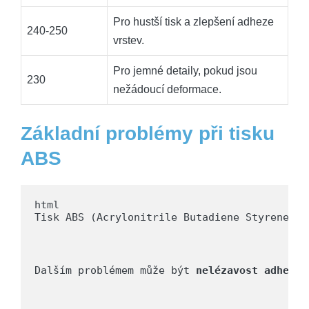
Pro hustší tisk a zlepšení adheze
240-250
vrstev.
Pro jemné detaily, pokud jsou
230
nežádoucí deformace.
Základní problémy při tisku
ABS
Tisk ABS (Acrylonitrile Butadiene Styrene) j
Dalším problémem může být 
nelézavost adheze
 