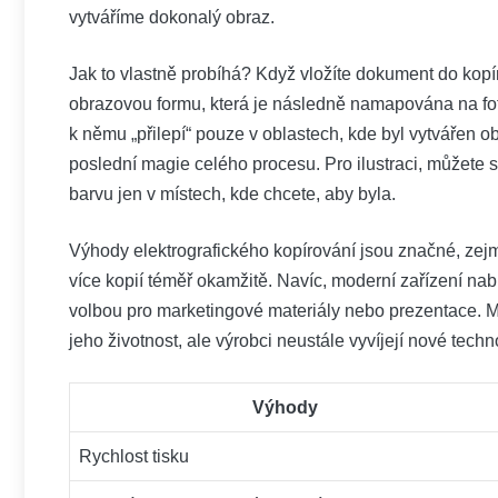
vytváříme dokonalý obraz.
Jak to vlastně probíhá? Když vložíte dokument do kopír
obrazovou formu, která je následně namapována na fotoc
k němu „přilepí“ pouze v oblastech, kde byl vytvářen ob
poslední magie celého procesu. Pro ilustraci, můžete si
barvu jen v místech, kde chcete, aby byla.
Výhody elektrografického kopírování jsou značné, zejmé
více kopií téměř okamžitě. Navíc, moderní zařízení na
volbou pro marketingové materiály nebo prezentace. M
jeho životnost, ale výrobci neustále vyvíjejí nové techno
Výhody
Rychlost tisku