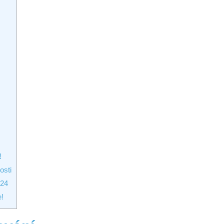
!
osti
024
e!