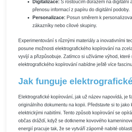
Digitalizace:
S rostoucím důrazem na digitální ar
přenosu informací z papíru do digitální podoby.
Personalizace:
Posun směrem k personalizovan
zákazníky nebo cílové skupiny.
Experimentování s různými materiály a inovativními tec
posune možnosti elektrografického kopírování na zcela
vyvíjí a přizpůsobuje. Zatímco si užíváme výhod, které
elektrografického kopírování nabídne ještě více fascinu
Jak funguje elektrografick
Elektrografické kopírování, jak už název napovídá, je f
originálního dokumentu na kopii. Představte si to jako
elektrickými nabitími. Tento způsob kopírování se opírá o
občas dráždí, když se dotkneme kovového kameninovéh
energií pracuje tak, že se vytváří záporně nabité oblasti