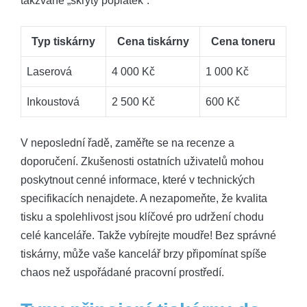
takzvaně „skrytý poplatek“:
Typ tiskárny
Cena tiskárny
Cena toneru
Laserová
4 000 Kč
1 000 Kč
Inkoustová
2 500 Kč
600 Kč
V neposlední řadě, zaměřte se na recenze a
doporučení. Zkušenosti ostatních uživatelů mohou
poskytnout cenné informace, které v technických
specifikacích nenajdete. A nezapomeňte, že kvalita
tisku a spolehlivost jsou klíčové pro udržení chodu
celé kanceláře. Takže vybírejte moudře! Bez správné
tiskárny, může vaše kancelář brzy připomínat spíše
chaos než uspořádané pracovní prostředí.