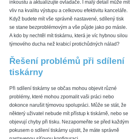
inkoustu a aktualizujte ovladače. I malý detail může mít
vliv na kvalitu výstupu a celkovou efektivitu kanceláře.
Když budete mít vše správně nastavené, sdílený tisk
se stane bezproblémovým a vše půjde jako po másle.
A kdo by nechtěl mít tiskárnu, která je víc hybnou silou
týmového ducha než krabicí protichůdných nálad?
Řešení problémů při sdílení
tiskárny
Při sdílení tiskárny se občas mohou objevit různé
problémy, které mohou zpomalit vaši práci nebo
dokonce narušit týmovou spolupráci. Může se stát, že
některý uživatel nebude mít přístup k tiskárně, nebo se
objevují chyby při tisku. Nezapomeňte se před každým
pokusem o sdílení tiskárny ujistit, že máte správně
nastavenou síťovou konfiguraci.