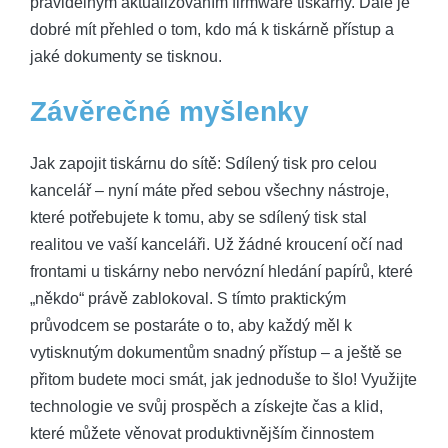
pravidelným aktualizováním firmware tiskárny. Dále je
dobré mít přehled o tom, kdo má k tiskárně přístup a
jaké dokumenty se tisknou.
Závěrečné myšlenky
Jak zapojit tiskárnu do sítě: Sdílený tisk pro celou
kancelář – nyní máte před sebou všechny nástroje,
které potřebujete k tomu, aby se sdílený tisk stal
realitou ve vaší kanceláři. Už žádné kroucení očí nad
frontami u tiskárny nebo nervózní hledání papírů, které
„někdo“ právě zablokoval. S tímto praktickým
průvodcem se postaráte o to, aby každý měl k
vytisknutým dokumentům snadný přístup – a ještě se
přitom budete moci smát, jak jednoduše to šlo! Využijte
technologie ve svůj prospěch a získejte čas a klid,
které můžete věnovat produktivnějším činnostem