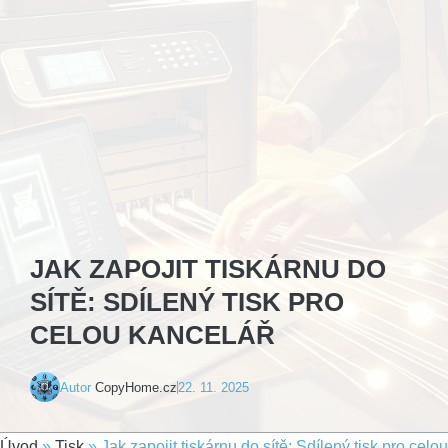
JAK ZAPOJIT TISKÁRNU DO
SÍTĚ: SDÍLENÝ TISK PRO
CELOU KANCELÁŘ
Autor
CopyHome.cz
22. 11. 2025
Úvod
»
Tisk
»
Jak zapojit tiskárnu do sítě: Sdílený tisk pro celou