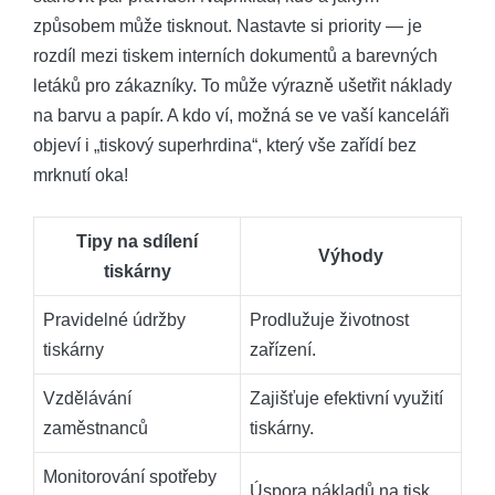
způsobem může tisknout. Nastavte si priority — je
rozdíl mezi tiskem interních dokumentů a barevných
letáků pro zákazníky. To může výrazně ušetřit náklady
na barvu a papír. A kdo ví, možná se ve vaší kanceláři
objeví i „tiskový superhrdina“, který vše zařídí bez
mrknutí oka!
Tipy na sdílení
Výhody
tiskárny
Pravidelné údržby
Prodlužuje životnost
tiskárny
zařízení.
Vzdělávání
Zajišťuje efektivní využití
zaměstnanců
tiskárny.
Monitorování spotřeby
Úspora nákladů na tisk.