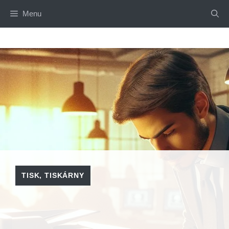
Přeskočit
Menu
na
obsah
TISK
,
TISKÁRNY