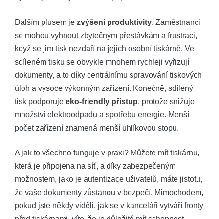
Dalším plusem je
zvýšení produktivity
. Zaměstnanci
se mohou vyhnout zbytečným přestávkám a frustraci,
když se jim tisk nezdaří na jejich osobní tiskárně. Ve
sdíleném tisku se obvykle mnohem rychleji vyřizují
dokumenty, a to díky centrálnímu spravování tiskových
úloh a vysoce výkonným zařízení. Konečně, sdílený
tisk podporuje
eko-friendly přístup
, protože snižuje
množství elektroodpadu a spotřebu energie. Menší
počet zařízení znamená menší uhlíkovou stopu.
A jak to všechno funguje v praxi? Můžete mít tiskárnu,
která je připojena na síť, a díky zabezpečeným
možnostem, jako je autentizace uživatelů, máte jistotu,
že vaše dokumenty zůstanou v bezpečí. Mimochodem,
pokud jste někdy viděli, jak se v kanceláři vytváří fronty
před tiskárnami, víte, že je důležité mít schopnost