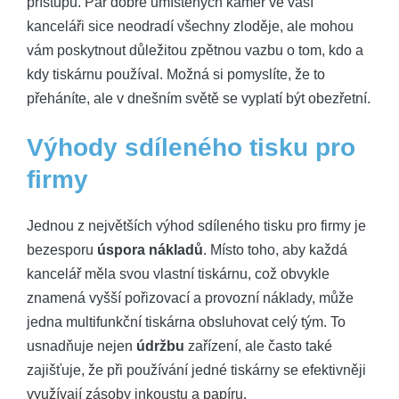
přístupu. Pár dobře umístěných kamer ve vaší
kanceláři sice neodradí všechny zloděje, ale mohou
vám poskytnout důležitou zpětnou vazbu o tom, kdo a
kdy tiskárnu používal. Možná si pomyslíte, že to
přeháníte, ale v dnešním světě se vyplatí být obezřetní.
Výhody sdíleného tisku pro
firmy
Jednou z největších výhod sdíleného tisku pro firmy je
bezesporu
úspora nákladů
. Místo toho, aby každá
kancelář měla svou vlastní tiskárnu, což obvykle
znamená vyšší pořizovací a provozní náklady, může
jedna multifunkční tiskárna obsluhovat celý tým. To
usnadňuje nejen
údržbu
zařízení, ale často také
zajišťuje, že při používání jedné tiskárny se efektivněji
využívají zásoby inkoustu a papíru.