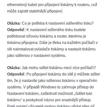
ethernetový kabel pro připojení tiskárny k routeru, což
může zajistit stabilnější připojení.
Otázka:
Co je potřeba k nastavení sdíleného tisku?
Odpověď:
K nastavení sdíleného tisku budete
potřebovat síťovou tiskárnu a router, kterému je
tiskárna připojena. Dále je třeba na každém počítači v
síti nainstalovat ovladače tiskárny a nastavit tiskárnu
jako sdílenou v nastavení systému.
Otázka:
Jak mohu sdílet tiskárnu mezi více počítači?
Odpověď:
Po připojení tiskárny do sítě ji můžete sdílet
tím, že ji nastavíte jako sdílenou tiskárnu v operačním
systému. V případě Windows to zahrnuje přístup do
Nastavení tiskáren, zaškrtnutí možnosti „Sdílet tuto
tiskárnu“ a poskytnutí názvu pro snadnější přístup.
Poté ostatní uživatelé mohou tiskárnu přidat přes síť.