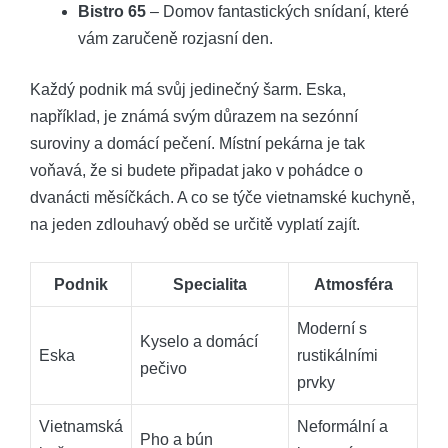
Bistro 65
– Domov fantastických snídaní, které
vám zaručeně rozjasní den.
Každý podnik má svůj jedinečný šarm. Eska,
například, je známá svým důrazem na sezónní
suroviny a domácí pečení. Místní pekárna je tak
voňavá, že si budete připadat jako v pohádce o
dvanácti měsíčkách. A co se týče vietnamské kuchyně,
na jeden zdlouhavý oběd se určitě vyplatí zajít.
Podnik
Specialita
Atmosféra
Moderní s
Kyselo a domácí
Eska
rustikálními
pečivo
prvky
Vietnamská
Neformální a
Pho a bún