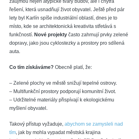
zaujmou nejen atypické tvary budov, ale i chytrá
řešení, která usnadňují život obyvatel. Ještě před pár
lety byl Karlín spíše industriální oblastí, dnes je to
místo, kde se architektonická kreativita střetává s
funkčností.
Nové projekty
často zahrnují prvky zelené
dopravy, jako jsou cyklostezky a prostory pro sdílená
auta.
Co tím získáváme?
Obecně platí, že:
– Zelené plochy ve městě snižují tepelné ostrovy.
– Multifunkční prostory podporují komunitní život.
– Udržitelné materiály přispívají k ekologickému
myšlení obyvatel.
Takový přístup vyžaduje,
abychom se zamysleli nad
tím
, jak by mohla vypadat městská krajina