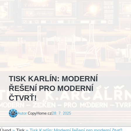
TISK KARLÍN: MODERNÍ
ŘEŠENÍ PRO MODERNÍ
ČTVRŤ!
Autor
CopyHome.cz
28. 7. 2025
Úvod
»
Tisk
»
Tisk Karlín: Moderní řešení pro moderní čtvrť!