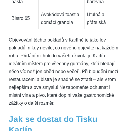
bašta
barevná
Avokádová toast a
Útulná a
Bistro 65
domácí granola
přátelská
Objevování těchto pokladů v Karlíně je jako lov
pokladů: nikdy nevíte, co nového objevíte na každém
rohu. Přidáním chuti do vašeho života je Karlín
ideálním místem pro všechny gurmány, kteří hledají
něco víc než jen oběd nebo večeři. Při bloudění mezi
restauracemi a bistra je snadné se ztratit – ale v tom
nejlepším slova smyslu! Nezapomeňte ochutnat i
místní vína a pivo, které doplní vaše gastronomické
zážitky o další rozměr.
Jak se dostat do Tisku
Karlín