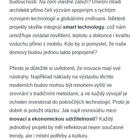
budoucnosti.
Na čem vlastně záleží?
Dnešní mladí
architekti přímo čelí výzvám spojeným s rychlým
rozvojem technologií a globálními změnami. Některé
projekty skvěle integrují
smart technology
, což nám
umožňuje ovládat osvětlení, teplotu a dokonce i kvalitu
vzduchu přímo z mobilu. Kdo by si pomyslel, že naše
domovy budou jednou takto propojené?
Přesto je důležité si uvědomit, že inovace mají své
nástrahy. Například náklady na výstavbu těchto
moderních budov mohou být mnohem vyšší ve
srovnání s tradičními metodami, a ne každý vývojář je
ochoten investovat do pokročilých technologií. Proto je
dobré si položit otázku: Jak najít rovnováhu mezi
inovací a ekonomickou udržitelností
? Každý
jednotlivý projekt by měl reflektovat nejen současné
trendy, ale i místní potřeby a kulturu.