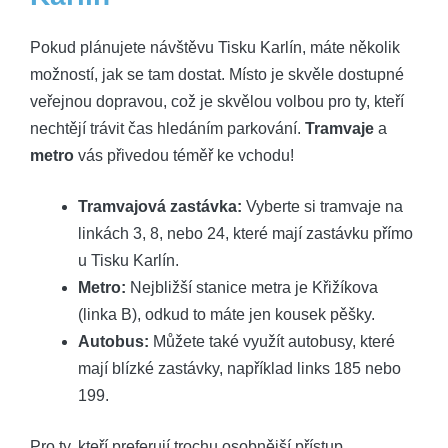
Pokud plánujete návštěvu Tisku Karlín, máte několik
možností, jak se tam dostat. Místo je skvěle dostupné
veřejnou dopravou, což je skvělou volbou pro ty, kteří
nechtějí trávit čas hledáním parkování.
Tramvaje
a
metro
vás přivedou téměř ke vchodu!
Tramvajová zastávka:
Vyberte si tramvaje na
linkách 3, 8, nebo 24, které mají zastávku přímo
u Tisku Karlín.
Metro:
Nejbližší stanice metra je Křižíkova
(linka B), odkud to máte jen kousek pěšky.
Autobus:
Můžete také využít autobusy, které
mají blízké zastávky, například links 185 nebo
199.
Pro ty, kteří preferují trochu osobnější přístup,