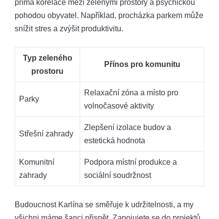
přímá korelace mezi zelenými prostory a psychickou
pohodou obyvatel. Například, procházka parkem může
snížit stres a zvýšit produktivitu.
Typ zeleného
Přínos pro komunitu
prostoru
Relaxační zóna a místo pro
Parky
volnočasové aktivity
Zlepšení izolace budov a
Střešní zahrady
estetická hodnota
Komunitní
Podpora místní produkce a
zahrady
sociální soudržnost
Budoucnost Karlína se směřuje k udržitelnosti, a my
všichni máme šanci přispět. Zapojujete se do projektů