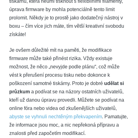
tiskárnu, která neumí tisknout s flexibilními filamenty,
úprava firmware by mohla potenciálně tento limit
prolomit. Někdy je to prostě jako dodatečný nástroj v
boxu – čím více jich máte, tím větší kreativní svobodu
získáte!
Je ovšem důležité mít na paměti, že modifikace
firmware může také přinést rizika. Vždy existuje
možnost, že něco „nevyjde podle plánu“, což může
vést k přerušení procesu tisku nebo dokonce k
poškození samotné tiskárny. Proto je dobré
udělat si
průzkum
a podívat se na názory ostatních uživatelů,
kteří už danou úpravu provedli. Můžete se podívat na
online fóra nebo videa od zkušenějších uživatelů,
abyste se vyhnuli nechtěným překvapením
. Pamatujte,
že informace jsou moc, a nic nepřekoná přípravu a
znalosti před započetím modifikací.