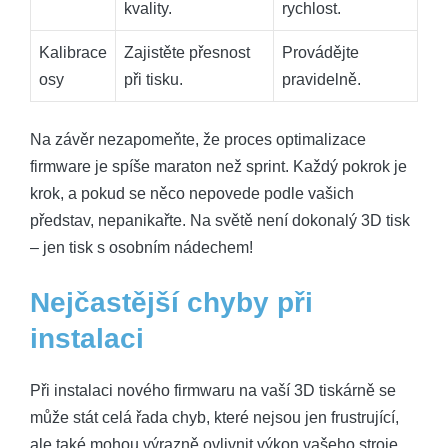
kvality.
rychlost.
Kalibrace
Zajistěte přesnost
Provádějte
osy
při tisku.
pravidelně.
Na závěr nezapomeňte, že proces optimalizace
firmware je spíše maraton než sprint. Každý pokrok je
krok, a pokud se něco nepovede podle vašich
představ, nepanikařte. Na světě není dokonalý 3D tisk
– jen tisk s osobním nádechem!
Nejčastější chyby při
instalaci
Při instalaci nového firmwaru na vaší 3D tiskárně se
může stát celá řada chyb, které nejsou jen frustrující,
ale také mohou výrazně ovlivnit výkon vašeho stroje.