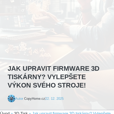
JAK UPRAVIT FIRMWARE 3D
TISKÁRNY? VYLEPŠETE
VÝKON SVÉHO STROJE!
Autor
CopyHome.cz
22. 12. 2025
Úvod
»
3D Tisk
»
Jak upravit firmware 3D tiskárny? Vylepšete