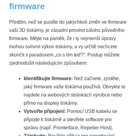
firmware
Předtím, než se pustíte do jakýchkoli změn ve firmware
vaší 3D tiskárny, je zásadní provést zálohu původního
firmware. Mějte na paměti, že i ty nejmenší úpravy
mohou ovlivnit výkon tiskárny, a vy určitě nechcete
skončit s paradoxem „co s tím teď?“. Postup můžete
zjednodušit následujícím způsobem:
Identifikujte firmware:
Než začnete, zjistěte,
jaký firmware vaše tiskárna používá. Obvykle to
najdete na webových stránkách výrobce nebo
přímo na displeji tiskárny.
Vytvořte připojení:
Pomocí USB kabelu se
připojte k tiskárně a otevřete software pro
správu (např. Pronterface, Repetier Host).
Zálohujte:
Použijte příkaz pro exportování