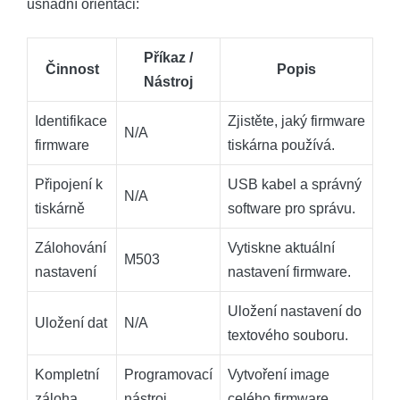
usnadní orientaci:
Příkaz /
Činnost
Popis
Nástroj
Identifikace
Zjistěte, jaký firmware
N/A
firmware
tiskárna používá.
Připojení k
USB kabel a správný
N/A
tiskárně
software pro správu.
Zálohování
Vytiskne aktuální
M503
nastavení
nastavení firmware.
Uložení nastavení do
Uložení dat
N/A
textového souboru.
Kompletní
Programovací
Vytvoření image
záloha
nástroj
celého firmware.