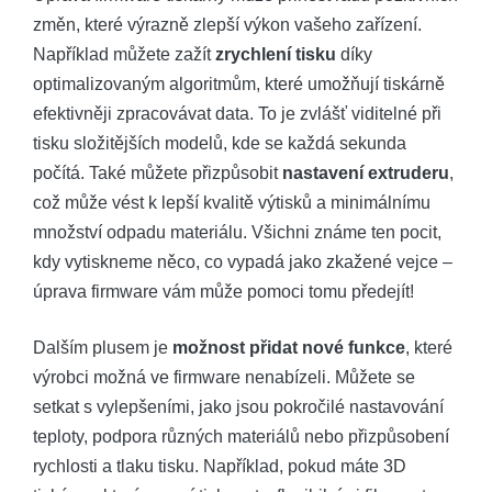
změn, které výrazně zlepší výkon vašeho zařízení.
Například můžete zažít
zrychlení tisku
díky
optimalizovaným algoritmům, které umožňují tiskárně
efektivněji zpracovávat data. To je zvlášť viditelné při
tisku složitějších modelů, kde se každá sekunda
počítá. Také můžete přizpůsobit
nastavení extruderu
,
což může vést k lepší kvalitě výtisků a minimálnímu
množství odpadu materiálu. Všichni známe ten pocit,
kdy vytiskneme něco, co vypadá jako zkažené vejce –
úprava firmware vám může pomoci tomu předejít!
Dalším plusem je
možnost přidat nové funkce
, které
výrobci možná ve firmware nenabízeli. Můžete se
setkat s vylepšeními, jako jsou pokročilé nastavování
teploty, podpora různých materiálů nebo přizpůsobení
rychlosti a tlaku tisku. Například, pokud máte 3D