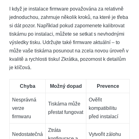
I když je instalace firmware považována za relativně
jednoduchou, zahrnuje několik kroků, na které je třeba
si dát pozor. Například pokud zapomenete kalibrovat
tiskárnu po instalaci, můžete se setkat s nevhodnými
výsledky tisku. Udržujte také firmware aktuální – to
může vaše tiskárna posunout na zcela novou úroveň v
kvalitě a rychlosti tisku! Zkrátka, pozornost k detailům
je klíčová.
Chyba
Možný dopad
Prevence
Nesprávná
Ověřit
Tiskárna může
verze
kompatibilitu
přestat fungovat
firmwaru
před instalací
Ztráta
Nedostatečná
Vytvořit zálohu
konfigurace a