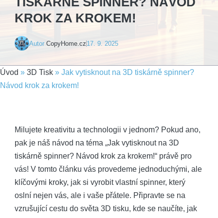
TISKÁRNĚ SPINNER? NÁVOD
KROK ZA KROKEM!
Autor
CopyHome.cz
17. 9. 2025
Úvod
»
3D Tisk
»
Jak vytisknout na 3D tiskárně spinner?
Návod krok za krokem!
Milujete kreativitu a technologii v jednom? Pokud ano,
pak je náš návod na téma „Jak vytisknout na 3D
tiskárně spinner? Návod krok za krokem!“ právě pro
vás! V tomto článku vás provedeme jednoduchými, ale
klíčovými kroky, jak si vyrobit vlastní spinner, který
oslní nejen vás, ale i vaše přátele. Připravte se na
vzrušující cestu do světa 3D tisku, kde se naučíte, jak