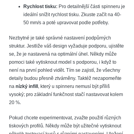
Rychlost tisku:
Pro detailnější části spinneru je
ideální snížit rychlost tisku. Zkuste začít na 40-
50 mm/s a poté upravovat podle potřeby.
Nezbytné je také správné nastavení podpůrných
struktur. Jestliže váš design vyžaduje podporu, ujistěte
se, že je nastavená na optimální úhel. Někdy může
pomoci také vytisknout model s podporou, i když to
není na první pohled vidět. Tím se zajistí, že všechny
detaily budou přesně ztvárněny. Taktéž nezapomeňte
na
nízký infill
, který u spinneru nemusí být příliš
vysoký; pro základní funkčnost stačí nastavovat kolem
20 %.
Pokud chcete experimentovat, zvažte použití různých
tiskových profilů. Někdy může být užitečné vytisknout
několik testovací kusů s různými nastaveními. Uložení