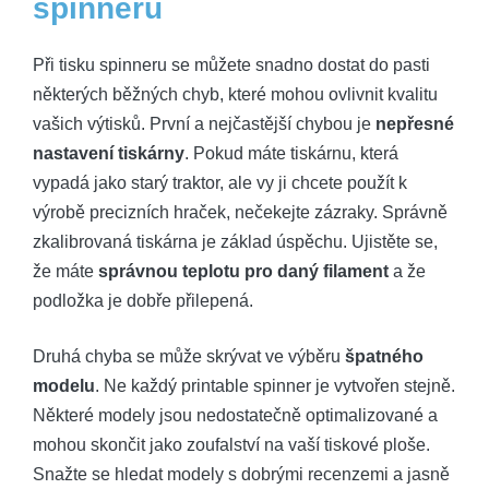
spinneru
Při tisku spinneru se můžete snadno dostat do pasti
některých běžných chyb, které mohou ovlivnit kvalitu
vašich výtisků. První a nejčastější chybou je
nepřesné
nastavení tiskárny
. Pokud máte tiskárnu, která
vypadá jako starý traktor, ale vy ji chcete použít k
výrobě precizních hraček, nečekejte zázraky. Správně
zkalibrovaná tiskárna je základ úspěchu. Ujistěte se,
že máte
správnou teplotu pro daný filament
a že
podložka je dobře přilepená.
Druhá chyba se může skrývat ve výběru
špatného
modelu
. Ne každý printable spinner je vytvořen stejně.
Některé modely jsou nedostatečně optimalizované a
mohou skončit jako zoufalství na vaší tiskové ploše.
Snažte se hledat modely s dobrými recenzemi a jasně