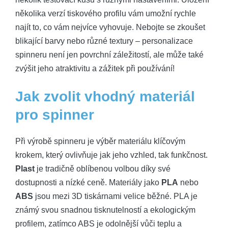
několika verzí tiskového profilu vám umožní rychle
najít to, co vám nejvíce vyhovuje. Nebojte se zkoušet
blikající barvy nebo různé textury – personalizace
spinneru není jen povrchní záležitostí, ale může také
zvýšit jeho atraktivitu a zážitek při používání!
Jak zvolit vhodný materiál
pro spinner
Při výrobě spinneru je výběr materiálu klíčovým
krokem, který ovlivňuje jak jeho vzhled, tak funkčnost.
Plast
je tradičně oblíbenou volbou díky své
dostupnosti a nízké ceně. Materiály jako
PLA
nebo
ABS
jsou mezi 3D tiskárnami velice běžné. PLA je
známý svou snadnou tisknutelností a ekologickým
profilem, zatímco ABS je odolnější vůči teplu a