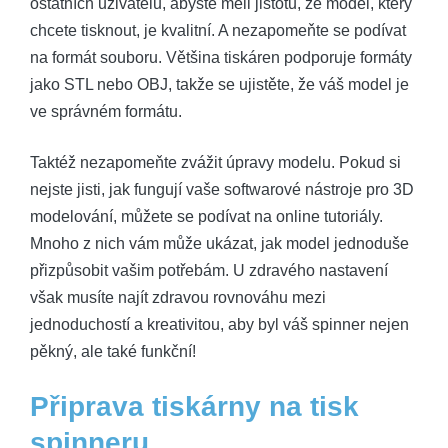
ostatních uživatelů, abyste měli jistotu, že model, který
chcete tisknout, je kvalitní. A nezapomeňte se podívat
na formát souboru. Většina tiskáren podporuje formáty
jako STL nebo OBJ, takže se ujistěte, že váš model je
ve správném formátu.
Taktéž nezapomeňte zvážit úpravy modelu. Pokud si
nejste jisti, jak fungují vaše softwarové nástroje pro 3D
modelování, můžete se podívat na online tutoriály.
Mnoho z nich vám může ukázat, jak model jednoduše
přizpůsobit vašim potřebám. U zdravého nastavení
však musíte najít zdravou rovnováhu mezi
jednoduchostí a kreativitou, aby byl váš spinner nejen
pěkný, ale také funkční!
Připrava tiskárny na tisk
spinneru