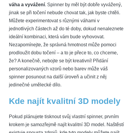
váha a vyvážení
. Spinner by měl být dobře vyvážený,
jinak se při točení nebude chovat tak, jak byste chtěli.
Můžete experimentovat s různými váhami v
jednotlivých částech až do té doby, dokud nenaleznete
ideální kombinaci, která vám bude vyhovovat.
Nezapomínejte, že správná hmotnost může pomoci
prodloužit dobu točení – a to je přece to, co chceme,
že? A konečně, nebojte se být kreativní! Přidání
personalizovaných vzorů nebo barev může váš
spinner posunout na další úroveň a učinit z něj
jedinečné umělecké dílo.
Kde najít kvalitní 3D modely
Pokud plánujete tisknout svůj vlastní spinner, prvním
krokem je samozřejmě najít kvalitní 3D model. Naštěstí
existuje spousta zdrojů, kde tyto modely můžete najít.