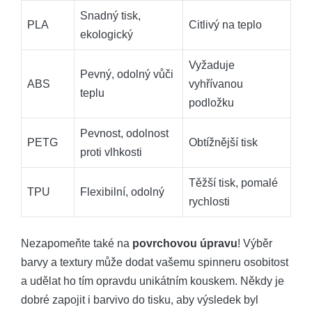
Snadný tisk,
PLA
Citlivý na teplo
ekologický
Vyžaduje
Pevný, odolný vůči
ABS
vyhřívanou
teplu
podložku
Pevnost, odolnost
PETG
Obtížnější tisk
proti vlhkosti
Těžší tisk, pomalé
TPU
Flexibilní, odolný
rychlosti
Nezapomeňte také na
povrchovou úpravu
! Výběr
barvy a textury může dodat vašemu spinneru osobitost
a udělat ho tím opravdu unikátním kouskem. Někdy je
dobré zapojit i barvivo do tisku, aby výsledek byl