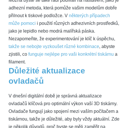
Možná byste se také rádi podívali na nastavení, jako je
adhezní metoda, která pomůže vašim modelům dobře
přilnout k tiskové podložce. V
některých případech
může pomoci
i použití různých adhezivních prostředků,
jako je lepidlo nebo modrá malířská páska.
Nezapomeňte, že experimentování je klíč k úspěchu,
takže se nebojte vyzkoušet různé kombinace
, abyste
zjistili, co
funguje nejlépe pro vaši konkrétní tiskárnu
a
filament.
Důležité aktualizace
ovladačů
V dnešní digitální době je správná aktualizace
ovladačů klíčová pro optimální výkon vaší 3D tiskárny.
Ovladače fungují jako spojení mezi vaším počítačem a
tiskárnou, takže je důležité, aby byly vždy aktuální. Zde
je několik důvodů, proč byste se měli zaměřit na