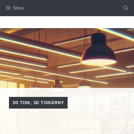
Přeskočit
Menu
na
obsah
3D TISK
,
3D TISKÁRNY