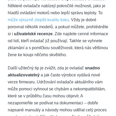
Některé ovladače nabízejí pokročilé možnosti, jako je
hladší ovládání motorů nebo lepší správu teploty. To
může výrazně zlepšit kvalitu tisku
. Vždy je dobré
porovnat několik modelů, a pokud můžete, prohlédněte
si i
uživatelské recenze
. Zde najdete cenné informace
od lidí, kteří ovladač již používají. Takhle se vyhnete
zklamání a s pomlčkou soutěživosti, která nás většinou
žene ke koupi něčeho skvělého.
Další užitečný tip je zvážit, zda je ovladač
snadno
aktualizovatelný
a jak často výrobce vydává nové
verze firmwaru. Udržování ovladače aktuálního vám
může pomoci vyhnout se chybám a nekompatibilitám,
které se v průběhu času mohou objevit. A
nezapomeňte se podívat na dokumentaci – dobře
napsané manuály a návody mohou udělat celý proces