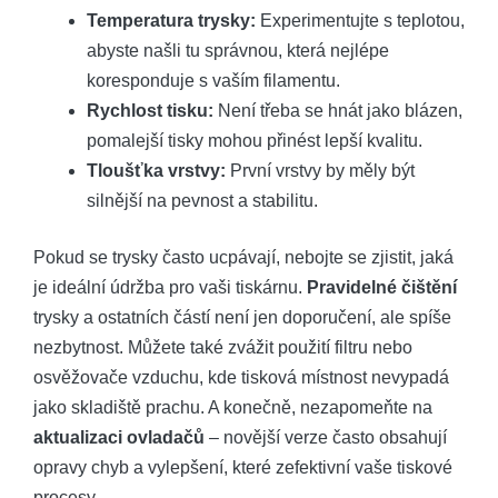
Temperatura trysky:
Experimentujte s teplotou,
abyste našli tu správnou, která nejlépe
koresponduje s vaším filamentu.
Rychlost tisku:
Není třeba se hnát jako blázen,
pomalejší tisky mohou přinést lepší kvalitu.
Tloušťka vrstvy:
První vrstvy by měly být
silnější na pevnost a stabilitu.
Pokud se trysky často ucpávají, nebojte se zjistit, jaká
je ideální údržba pro vaši tiskárnu.
Pravidelné čištění
trysky a ostatních částí není jen doporučení, ale spíše
nezbytnost. Můžete také zvážit použití filtru nebo
osvěžovače vzduchu, kde tisková místnost nevypadá
jako skladiště prachu. A konečně, nezapomeňte na
aktualizaci ovladačů
– novější verze často obsahují
opravy chyb a vylepšení, které zefektivní vaše tiskové
procesy.