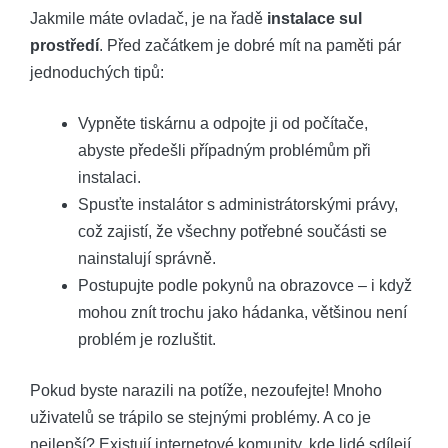
Jakmile máte ovladač, je na řadě
instalace sul
prostředí
. Před začátkem je dobré mít na paměti pár
jednoduchých tipů:
Vypněte tiskárnu a odpojte ji od počítače,
abyste předešli případným problémům při
instalaci.
Spusťte instalátor s administrátorskými právy,
což zajistí, že všechny potřebné součásti se
nainstalují správně.
Postupujte podle pokynů na obrazovce – i když
mohou znít trochu jako hádanka, většinou není
problém je rozluštit.
Pokud byste narazili na potíže, nezoufejte! Mnoho
uživatelů se trápilo se stejnými problémy. A co je
nejlepší? Existují internetové komunity, kde lidé sdílejí