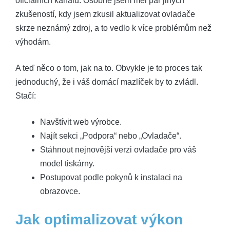
oficiálních kanálů. Osobně jsem měl pár jiných
zkušeností, kdy jsem zkusil aktualizovat ovladače
skrze neznámý zdroj, a to vedlo k více problémům než
výhodám.
A teď něco o tom, jak na to. Obvykle je to proces tak
jednoduchý, že i váš domácí mazlíček by to zvládl.
Stačí:
Navštívit web výrobce.
Najít sekci „Podpora“ nebo „Ovladače“.
Stáhnout nejnovější verzi ovladače pro váš
model tiskárny.
Postupovat podle pokynů k instalaci na
obrazovce.
Jak optimalizovat výkon