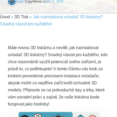
Autor
CopyHome.cz
19. 5. 2026
Úvod
»
3D Tisk
»
Jak nainstalovat ovladač 3D tiskárny?
Snadný návod pro každého!
Máte novou 3D tiskárnu a nevítě, jak nainstalovat
ovladač 3D tiskárny? Snadný návod pro každého, kdo
chce maximálně využít potenciál svého zařízení, je
právě to, co potřebujete! V tomto článku vás krok za
krokem provedeme procesem instalace ovladače,
abyste mohli co nejdříve začít tvořit úchvatné 3D
modely. Připravte se na jednoduché tipy a triky, které
vám usnadní práci a zajistí, že vaše tiskárna bude
fungovat jako hodinky!