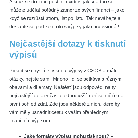
A když‍ se do toho pustíte, ⁤uvidíte, jak snadno si
můžete udělat ‌pořádný záměr ⁣ze svých financí ⁢– jako
když se ‍rozrůstá ⁤strom, list po listu. Tak neváhejte a
dostaňte se ​pod kontrolu s výpisy jako profesionál!
Nejčastější⁤ dotazy k tisknutí
výpisů
Pokud ⁤se chystáte ‌tisknout výpisy z ČSOB a máte
otázky,⁢ nejste sami! Mnoho lidí se ‌setkává s⁣ různými
obavami a dilematy.‍ Naštěstí jsou⁤ odpovědi na ty
nejčastější dotazy často jednodušší, než se může na
⁤první pohled zdát. Zde jsou některé z⁢ nich, které by
vám měly usnadnit cestu‍ k⁤ vašim přehledným
finančním výpisům.
Jaké formáty výpisu mohu tisknout?
–