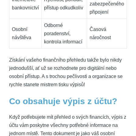
zabezpečeného
bankovnictví
přístup odkudkoliv
připojení
Odborné
Osobní‌
Časová
poradenství,
návštěva
náročnost
‌kontrola‌ informací
Získání vašeho ‍finančního přehledu⁢ takže bylo nikdy
jednodušší,‍ ať už se ⁤rozhodnete⁢ pro digitální nebo
osobní‌ přístup. ⁢A s ⁣trochou pečlivosti a ​organizace ‌se
rychle stanete mistrem tisku výpisů!
Co obsahuje výpis z účtu?
Když potřebujete​ mít přehled o ⁣svých‍ financích, výpis ⁤z
účtu vám poskytne‍ všechny potřebné informace na
‍jednom místě. Tento dokument je ‌jako váš osobní