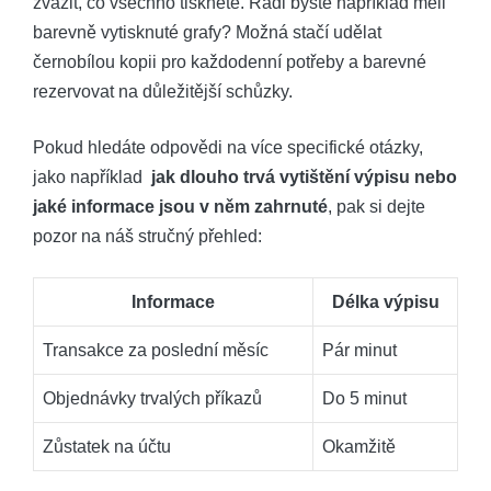
zvážit, co ⁣všechno tisknete. Rádi byste například měli
barevně ‍vytisknuté⁣ grafy? ‌Možná⁣ stačí udělat
černobílou⁤ kopii pro každodenní potřeby a barevné
rezervovat na důležitější schůzky.
Pokud⁤ hledáte odpovědi ⁤na více specifické otázky,
⁤jako například ⁣
jak dlouho trvá vytištění ​výpisu​ nebo
jaké informace jsou v něm zahrnuté
, pak si ⁤dejte
pozor⁣ na náš stručný přehled:
Informace
Délka ⁤výpisu
Transakce ​za poslední měsíc
Pár​ minut
Objednávky trvalých příkazů
Do 5 minut
Zůstatek na účtu
Okamžitě