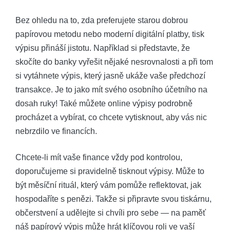
Bez ohledu na to, zda preferujete‌ starou dobrou⁣
papírovou⁤ metodu nebo moderní digitální platby, tisk
výpisu přináší jistotu. Například ‌si ⁣představte, že
skočíte ‌do ‍banky vyřešit nějaké nesrovnalosti a při​ tom‌
si vytáhnete výpis, ‍který jasně ukáže vaše předchozí
transakce. Je to jako mít svého osobního účetního na ​
dosah ruky!‌ Také​ můžete online výpisy⁣ podrobně
procházet a vybírat, co chcete⁣ vytisknout, aby vás nic
nebrzdilo ve⁢ financích.
Chcete-li mít vaše finance vždy pod kontrolou,
doporučujeme si pravidelně tisknout ‍výpisy. Může‌ to
být měsíční‍ rituál, ‍který vám⁤ pomůže reflektovat, jak
‍hospodaříte s penězi.⁢ Takže si připravte svou​ tiskárnu,⁢
občerstvení⁢ a udělejte si chvíli pro sebe —⁤ na ​paměť
náš papírový výpis může ‌hrát⁤ klíčovou ‌roli ve ​vaší