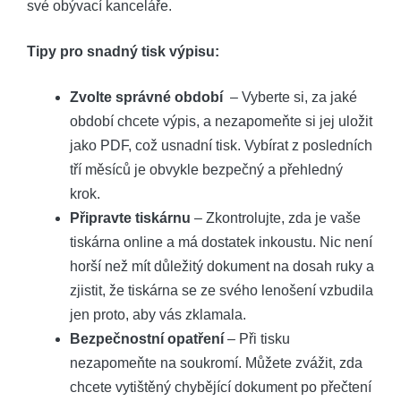
své obývací kanceláře.
Tipy ‍pro snadný tisk výpisu:
Zvolte správné období
⁢ – Vyberte⁢ si, za jaké
období chcete výpis,⁣ a nezapomeňte si jej uložit​
jako PDF, což usnadní tisk. Vybírat z posledních
tří měsíců je​ obvykle ‍bezpečný⁤ a přehledný ​
krok.
Připravte ⁣tiskárnu
– Zkontrolujte, zda je⁢ vaše
tiskárna online a ⁤má dostatek inkoustu. Nic není
horší ‌než mít ​důležitý dokument⁣ na dosah ruky ⁢a
zjistit, že tiskárna ​se ze svého lenošení‍ vzbudila‍
jen proto, aby vás zklamala.
Bezpečnostní opatření
‌– Při tisku
nezapomeňte na soukromí. Můžete zvážit, zda
chcete vytištěný chybějící‌ dokument po přečtení