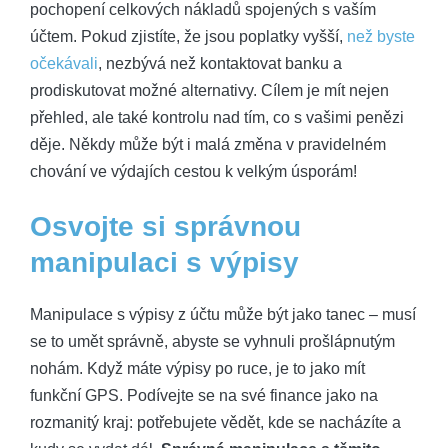
pochopení celkových nákladů spojených s vaším‌
účtem. Pokud zjistíte, že jsou poplatky⁣ vyšší,
než byste
očekávali
, nezbývá ​než kontaktovat banku a
prodiskutovat možné ‍alternativy. Cílem je mít nejen
přehled, ale ​také ⁣kontrolu nad tím,⁣ co ‍s vašimi ⁢penězi
děje. Někdy může být i malá ⁤změna v pravidelném
chování ve​ výdajích cestou k velkým‍ úsporám!
Osvojte⁣ si správnou
manipulaci s výpisy
Manipulace s⁢ výpisy z účtu ⁤může ‍být jako ​tanec – musí
se to umět ⁢správně,⁣ abyste se vyhnuli‌ prošlápnutým⁤
nohám. Když máte výpisy po ruce, je ⁤to jako mít
funkční GPS. Podívejte se na své finance‌ jako na
rozmanitý kraj: potřebujete vědět, kde ⁢se‍ nacházíte ​a