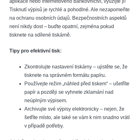
aplikace ‍nebo internetového bankovnictví, využijte‌ ji!⁤
Tisknutí‌ výpisů je rychlé ‍a pohodlné. Ale⁢ nezapomeňte
na ochranu⁤ osobních ​údajů. Bezpečnostních‌ aspektů
není nikdy dost – buďte opatrní, zejména pokud
tisknete na​ sdílené ‍tiskárně.
Tipy pro efektivní tisk:
Zkontrolujte nastavení tiskárny – ujistěte se, že
tisknete ⁤na ‌správném formátu papíru.
Používejte‍ režim „náhled před tiskem“ – ušetříte
papír‌ a později se vyhnete ⁣zklamání nad
neúplným ​výpisem.
Archivujte své výpisy elektronicky –⁤ nejen, že
šetříte ⁤místo, ale ⁢také se vám k nim⁣ snadno vrátí
v případě potřeby.