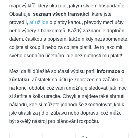
mapový klíč, ⁣který ukazuje, jakým stylem hospodaříte.
Obsahuje ​
seznam ⁣všech transakcí
, které jste ​
provedli,
ať​ už jde
o platby kartou, ⁢převody‌ mezi účty
nebo výběry z‍ bankomatů. Každý záznam je doplněn
datem, ⁤částkou ⁤a popisem, ​takže⁣ nikdy nezapomenete,
co jste si‌ koupili nebo za co jste platili. Je to‌ jako mít
svého osobního účetního, ale bez nutnosti mu platit!
Mezi další důležité⁣ součásti⁤ výpisu patří
informace o
zůstatku
. Zůstatek na účtu je zobrazen ⁢na začátku a ​
na konci‌ období, což vám umožňuje sledovat, jak moc
si šetříte a kolik utrácíte. Obvykle‍ najdete také shrnutí
nákladů, ⁤kde ⁢si můžete jednoduše zkontrolovat, kolik
jste utratili ‌za⁤ jídlo, zábavu nebo⁢ dopravu, což⁢ může
být skvělý nástroj pro ‌plánování rozpočtu.