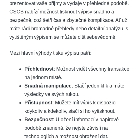
prezentovat vaše příjmy a výdaje ‌v ‌přehledné⁣ podobě.
‍ČSOB ⁤nabízí možnost tisknout výpisy snadno a
‍bezpečně, což šetří čas a zbytečné komplikace. Ať už⁣
máte rádi hromadné přehledy ⁣nebo detailní analýzu, s
‍vytištěným výpisem se můžete cítit sebevědomě.
Mezi hlavní výhody tisku výpisu ⁤patří:
Přehlednost:
Možnost vidět ‌všechny transakce
na jednom místě.
Snadná manipulace:
Stačí jeden ‍klik a máte
výsledky ve svých⁤ rukou.
Přístupnost:
Můžete mít výpis k⁤ dispozici
kdykoliv a kdekoliv, stačí si ho vytisknout.
Bezpečnost:
Uložení informací‍ v papírové
podobě⁢ znamená, že ⁣nejste závislí na
technologiích a možnost⁢ ohrožení‌ dat.