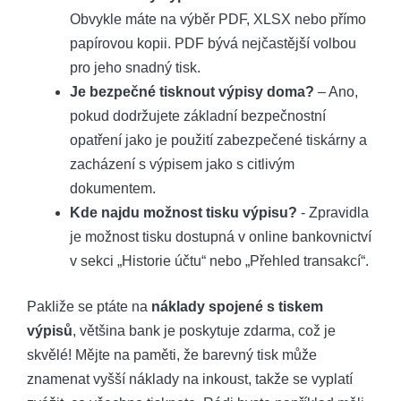
Obvykle máte na výběr PDF, XLSX nebo ⁣přímo⁤
papírovou kopii. PDF ⁣bývá nejčastější volbou
pro jeho ⁤snadný tisk.
Je bezpečné tisknout výpisy doma?
– Ano,
pokud dodržujete základní bezpečnostní
opatření jako je použití zabezpečené tiskárny a
zacházení s výpisem jako s citlivým
dokumentem.
Kde najdu ⁢možnost tisku výpisu?
⁢- Zpravidla
je⁤ možnost ⁣tisku dostupná v ‍online bankovnictví
v ⁤sekci „Historie účtu“ nebo „Přehled transakcí“.
Pakliže se ptáte na
náklady spojené s tiskem
výpisů
, většina bank je ⁣poskytuje zdarma, což ​je
skvělé! Mějte ⁢na paměti, že barevný tisk může
znamenat vyšší​ náklady na⁤ inkoust, ​takže⁢ se ⁤vyplatí