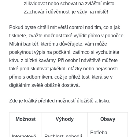
⁣zlikvidovat nebo schovat na zvláštní místo.
⁤Zachování‌ důvěrnosti je vždy na místě!
Pokud byste chtěli mít větší control nad tím, ⁢co a jak
tisknete, zvažte možnost také vyřídit ⁢přímo v pobočce.
‍Místní bankéř,⁢ kterému důvěřujete,⁤ vám může
poskytnout ⁢výpis na počkání, zatímco si vychutnáte⁣
kávu z blízké kavárny. Při osobní návštěvě můžete
⁤také ⁢prodiskutovat jakékoli otázky nebo nejasnosti
přímo s odborníkem, což⁤ je příležitost,⁣ která ‌se v
digitálním světě⁢ obtížně⁤ dostává.
Zde ⁣je ⁣krátký⁤ přehled možností ⁤úložiště ​a tisku:
Možnost
Výhody
Obavy
Potřeba
Internetové
Rychlost, ‍pohodlí,