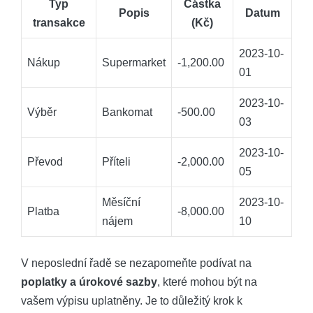
Typ
Částka
Popis
Datum
transakce
(Kč)
2023-10-
Nákup
Supermarket
-1,200.00
01
2023-10-
Výběr
Bankomat
-500.00
03
2023-10-
Převod
Příteli
-2,000.00
05
Měsíční
2023-10-
Platba
-8,000.00
‍nájem
10
V neposlední řadě se nezapomeňte podívat na
poplatky a​ úrokové sazby
, které mohou být na⁢
vašem výpisu uplatněny.⁤ Je to​ důležitý krok k