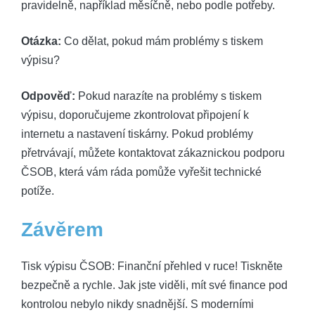
pravidelně,⁢ například měsíčně, nebo podle ⁤potřeby.
Otázka:
Co dělat, pokud ‌mám problémy ‍s tiskem
výpisu?
Odpověď:
Pokud narazíte ⁣na ‌problémy s tiskem
‍výpisu, doporučujeme ‍zkontrolovat ‍připojení‌ k
internetu a nastavení‌ tiskárny. Pokud problémy
⁢přetrvávají,​ můžete‍ kontaktovat zákaznickou podporu
ČSOB, která vám ráda pomůže vyřešit ​technické
potíže.
Závěrem
Tisk⁤ výpisu ČSOB:⁣ Finanční přehled ‌v ruce! Tiskněte ​
bezpečně a rychle. ⁢Jak ⁢jste viděli, ⁣mít své ‍finance pod
kontrolou nebylo nikdy ​snadnější. S moderními