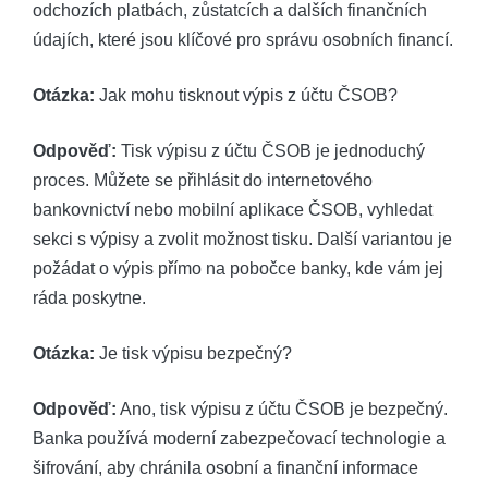
⁣odchozích platbách, zůstatcích a dalších finančních⁢
údajích, které‌ jsou klíčové pro ⁢správu osobních financí.
Otázka:
Jak mohu tisknout výpis ‍z účtu ČSOB?
Odpověď:
​Tisk výpisu z účtu ⁣ČSOB je ⁤jednoduchý
proces. Můžete se přihlásit do internetového
bankovnictví nebo mobilní aplikace ČSOB, vyhledat
⁤sekci s výpisy a zvolit možnost⁣ tisku. Další ⁣variantou je
požádat o výpis přímo na pobočce banky, kde vám jej
ráda poskytne.
Otázka:
Je tisk ⁣výpisu bezpečný?
Odpověď:
Ano,⁢ tisk výpisu z účtu ČSOB je​ bezpečný.
Banka používá moderní zabezpečovací technologie a
šifrování, aby⁤ chránila ‌osobní a finanční ‍informace