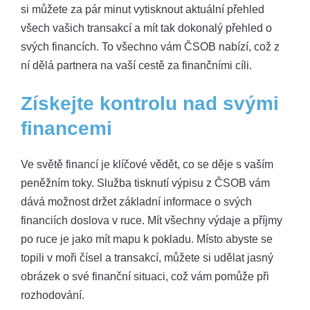
si můžete za pár minut vytisknout aktuální přehled
všech vašich transakcí a ⁣mít ⁢tak ‌dokonalý přehled o
svých financích. ⁢To všechno vám ČSOB nabízí, což​ z
ní ⁢dělá partnera na vaší cestě za finančními ⁣cíli.
Získejte ⁣kontrolu nad‌ svými
financemi
Ve světě‌ financí je klíčové vědět, co se děje​ s vaším
peněžním toky. Služba tisknutí‍ výpisu⁣ z ⁢ČSOB vám
dává možnost držet základní informace o svých
financiích doslova ‌v ruce. ‍Mít všechny výdaje⁢ a příjmy
⁣po ruce je jako‌ mít mapu ⁤k pokladu. Místo‌ abyste se
topili v moři ‌čísel a‍ transakcí, můžete si ⁤udělat jasný
obrázek ‍o své finanční situaci, což vám pomůže‌ při
rozhodování.