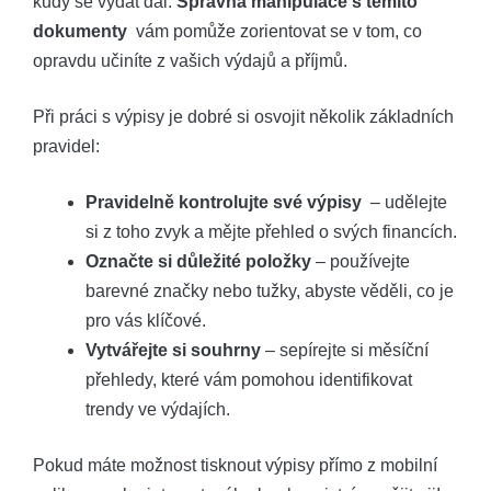
kudy se vydat dál.
Správná ‌manipulace s těmito ​
dokumenty
⁣ vám pomůže zorientovat se ⁣v tom, co
opravdu učiníte z vašich⁤ výdajů a příjmů.
Při práci s výpisy je ​dobré‌ si osvojit několik základních
⁤pravidel:
Pravidelně kontrolujte své​ výpisy
‌ – udělejte
‌si z toho zvyk a ⁢mějte ​přehled o svých⁤ financích.
Označte si důležité položky
– používejte
barevné⁣ značky nebo tužky, abyste věděli, co je
pro vás klíčové.
Vytvářejte si souhrny
⁢– sepírejte ⁤si​ měsíční
⁣přehledy, které vám pomohou identifikovat
trendy ⁤ve výdajích.
Pokud máte možnost tisknout výpisy přímo z mobilní⁢