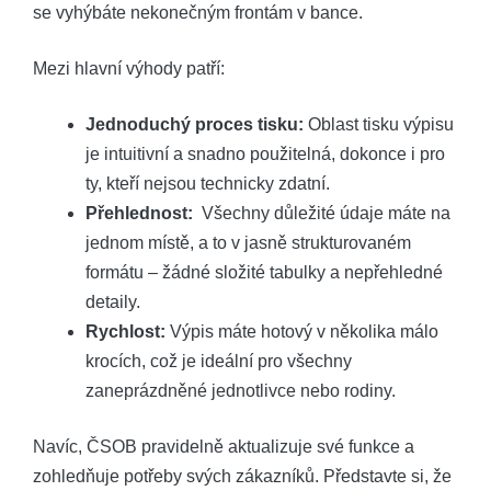
se ⁤vyhýbáte⁣ nekonečným‍ frontám v bance.
Mezi hlavní výhody patří:
Jednoduchý proces tisku:
Oblast tisku ‍výpisu​
je intuitivní a snadno použitelná, dokonce i pro
ty, kteří ‌nejsou technicky zdatní.
Přehlednost:
​ Všechny ⁢důležité údaje máte ‍na
jednom místě, a to​ v jasně strukturovaném
formátu – žádné složité tabulky a⁢ nepřehledné
detaily.
Rychlost:
⁣Výpis máte ⁤hotový v​ několika málo
krocích, což je‍ ideální⁤ pro všechny
zaneprázdněné⁢ jednotlivce nebo rodiny.
Navíc, ČSOB pravidelně aktualizuje⁣ své​ funkce a
zohledňuje ​potřeby svých zákazníků. Představte si, že