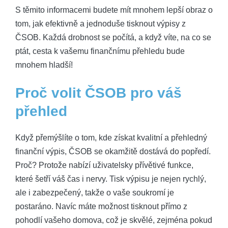
S ​těmito informacemi budete mít mnohem​ lepší obraz o
tom, jak‍ efektivně a jednoduše tisknout⁢ výpisy z
‌ČSOB. Každá ​drobnost ⁢se počítá, a⁣ když víte, ‌na co⁢ se⁤
ptát, cesta k vašemu finančnímu přehledu bude
mnohem hladší!
Proč‌ volit ČSOB pro⁢ váš
přehled
Když přemýšlíte o tom, kde získat kvalitní a přehledný​
finanční ⁢výpis, ​ČSOB se okamžitě dostává do⁢ popředí.
Proč? Protože nabízí⁤ uživatelsky ​přívětivé funkce,
které šetří ⁣váš čas i nervy.⁤ Tisk výpisu je nejen ⁢rychlý,
ale i zabezpečený, takže o vaše soukromí‌ je
postaráno. Navíc máte možnost tisknout přímo z
pohodlí vašeho ⁤domova, což je⁣ skvělé, zejména pokud