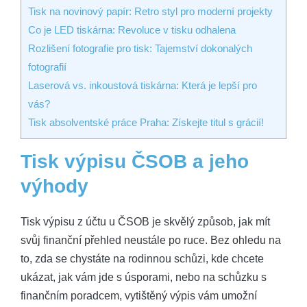
Tisk na novinový papír: Retro styl pro moderní projekty
Co je LED tiskárna: Revoluce v tisku odhalena
Rozlišení fotografie pro tisk: Tajemství dokonalých
fotografií
Laserová vs. inkoustová tiskárna: Která je lepší pro
vás?
Tisk absolventské práce Praha: Získejte titul s grácií!
Tisk výpisu ČSOB⁤ a jeho
výhody
Tisk výpisu z účtu​ u ČSOB je skvělý způsob, jak mít
svůj finanční přehled neustále ⁣po ruce. ⁢Bez⁣ ohledu⁤ na
to, zda ⁤se chystáte na⁣ rodinnou schůzi, kde chcete‌
ukázat, jak vám ⁢jde s úsporami, nebo na schůzku ​s
finančním poradcem, ‍vytištěný výpis​ vám umožní