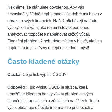
Řekněme, že plánujete dovolenou. Aby vás
nezaskočily žádné⁣ nepříjemnosti, je dobré mít ​hlavu v
obraze o svých financích. Načež přicházejí na řadu
výpisy, které vám jako rozumí člověk pomohou
analyzovat rozpočet a naplánovat každý ⁣výdaj.
Finanční‌ přehled už nebudete mít jen v hlavě, ale i na⁤
papíře – a to ​je vítězný recept na klidnou mysl!
Často ⁢kladené ⁢otázky
Otázka:
‌Co ⁣je tisk výpisu ČSOB?
Odpověď:
Tisk výpisu ČSOB‍ je ⁣služba, která
umožňuje klientům banky získat přehled o svých
finančních transakcích a zůstatcích na účtech. Tento
výpis obsahuje důležité informace ⁢o příchozích a