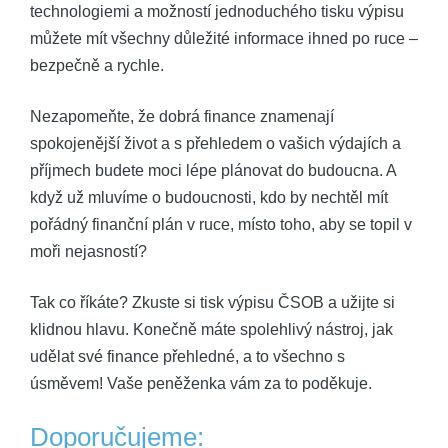
technologiemi a možností jednoduchého⁣ tisku výpisu⁣
můžete mít ‍všechny důležité informace ‍ihned po ‌ruce –
​bezpečně a rychle.
Nezapomeňte,​ že​ dobrá finance znamenají
spokojenější život a⁣ s přehledem ​o vašich výdajích a⁣
příjmech‍ budete‍ moci lépe plánovat​ do budoucna. A
když už mluvíme ⁣o budoucnosti, kdo by nechtěl mít
pořádný ​finanční plán v ruce, místo toho, ‌aby se topil v
moři nejasností?
Tak co říkáte? ⁣Zkuste si tisk výpisu‌ ČSOB a užijte si
klidnou hlavu. Konečně máte spolehlivý ⁣nástroj,‍ jak
udělat své ‌finance přehledné, a to všechno s
úsměvem! ​Vaše peněženka ⁢vám ⁢za ⁣to poděkuje.
Doporučujeme: