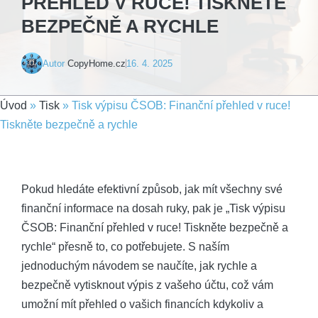
PŘEHLED V RUCE! TISKNĚTE
BEZPEČNĚ A RYCHLE
Autor
CopyHome.cz
16. 4. 2025
Úvod
»
Tisk
»
Tisk výpisu ČSOB: Finanční přehled v ruce!
Tiskněte bezpečně a rychle
Pokud hledáte efektivní způsob, jak mít⁣ všechny své
finanční informace na⁤ dosah ⁤ruky,⁤ pak je „Tisk‌ výpisu
ČSOB: Finanční přehled⁢ v ruce! Tiskněte bezpečně a
⁣rychle“ přesně to, co potřebujete. S naším
jednoduchým⁣ návodem se naučíte, jak rychle a
bezpečně ‌vytisknout výpis z vašeho účtu, což vám
umožní mít přehled o vašich financích kdykoliv a