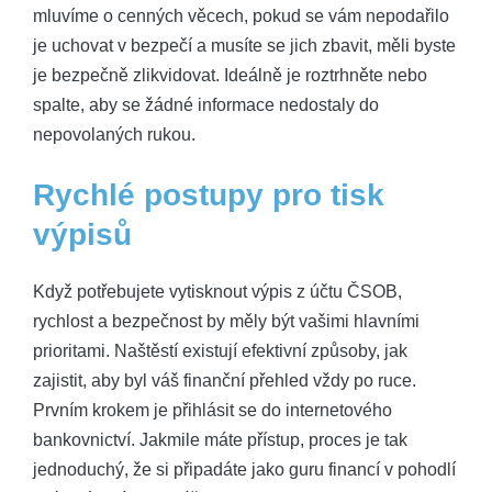
mluvíme o cenných ⁢věcech, pokud se vám ⁤nepodařilo
je uchovat v⁤ bezpečí a ⁤musíte se jich ⁣zbavit, ⁢měli‌ byste
je ⁣bezpečně zlikvidovat. Ideálně je‍ roztrhněte nebo
spalte, aby se žádné informace nedostaly do
nepovolaných rukou.
Rychlé postupy pro​ tisk
výpisů
Když potřebujete ​vytisknout ‌výpis z účtu ⁤ČSOB,
rychlost a bezpečnost ​by měly ‍být vašimi​ hlavními
prioritami. Naštěstí existují efektivní způsoby, jak
zajistit, aby byl váš finanční⁢ přehled⁢ vždy⁣ po ruce.
Prvním krokem ⁢je přihlásit se⁣ do internetového‌
bankovnictví. Jakmile máte⁣ přístup,‍ proces​ je tak
jednoduchý, že si připadáte jako guru financí⁤ v pohodlí​