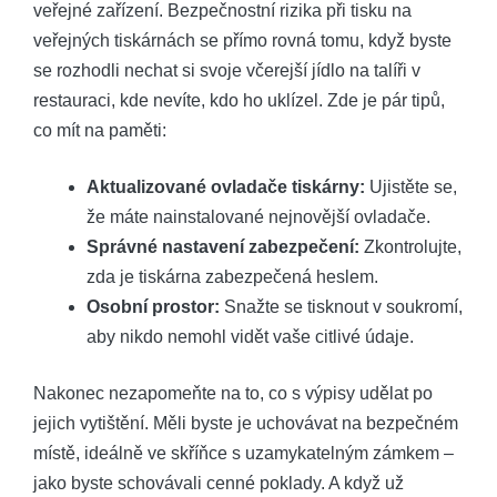
veřejné zařízení. Bezpečnostní ‍rizika při tisku na
veřejných tiskárnách se přímo rovná tomu, když byste
se rozhodli ‌nechat si svoje včerejší ‌jídlo na⁣ talíři v
restauraci, kde nevíte, kdo ​ho ⁢uklízel. Zde je pár tipů,
co mít na paměti:
Aktualizované​ ovladače tiskárny:
Ujistěte se,
že máte ⁣nainstalované nejnovější ovladače.
Správné nastavení zabezpečení:
⁤Zkontrolujte,
zda je tiskárna zabezpečená​ heslem.
Osobní prostor:
Snažte se⁣ tisknout v ⁢soukromí,
aby nikdo nemohl‍ vidět vaše citlivé‌ údaje.
Nakonec nezapomeňte na to, co s výpisy ⁢udělat po
jejich ⁢vytištění. Měli ‌byste je uchovávat na bezpečném
místě, ideálně ve skříňce ​s uzamykatelným zámkem –
jako byste schovávali ⁢cenné poklady. A když už​