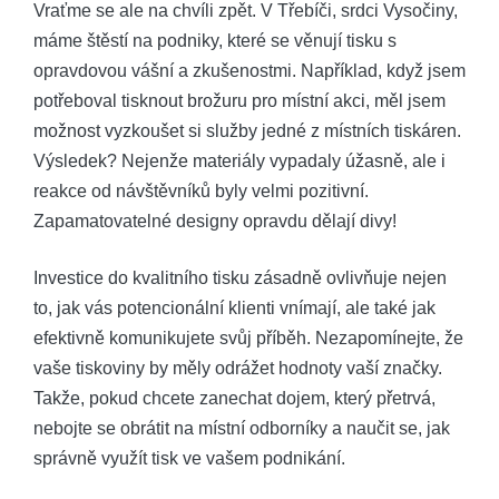
Vraťme se ale na chvíli zpět. V Třebíči, srdci Vysočiny,
máme štěstí na podniky, které se věnují tisku s
opravdovou vášní a zkušenostmi. Například, když jsem
potřeboval tisknout brožuru pro místní akci, měl jsem
možnost vyzkoušet si služby jedné z místních tiskáren.
Výsledek? Nejenže materiály vypadaly úžasně, ale i
reakce od návštěvníků byly velmi pozitivní.
Zapamatovatelné designy opravdu dělají divy!
Investice do kvalitního tisku zásadně ovlivňuje nejen
to, jak vás potencionální klienti vnímají, ale také jak
efektivně komunikujete svůj příběh. Nezapomínejte, že
vaše tiskoviny by měly odrážet hodnoty vaší značky.
Takže, pokud chcete zanechat dojem, který přetrvá,
nebojte se obrátit na místní odborníky a naučit se, jak
správně využít tisk ve vašem podnikání.