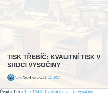
TISK TŘEBÍČ: KVALITNÍ TISK V
SRDCI VYSOČINY
Autor
CopyHome.cz
21. 12. 2024
Úvod
»
Tisk
»
Tisk Třebíč: Kvalitní tisk v srdci Vysočiny