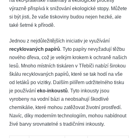
na eko-přátelské materiály a ekologické procesy
výrazně přispívá k snižování ekologické stopy. Můžete
si být jisti, že vaše tiskoviny budou nejen hezké, ale
také šetrné k přírodě.
Jednou z nejdůležitějších iniciativ je využívání
recyklovaných papírů
. Tyto papíry nevyžadují těžbu
nového dřeva, což je velkým krokem k ochraně našich
lesů. Mnoho místních tiskáren v Třebíči nabízí širokou
škálu recyklovaných papírů, které se tak hodí na vše
od letáků po vizitky. Dalším pilířem udržitelného tisku
je používání
eko-inkoustů
. Tyto inkousty jsou
vyrobeny na vodní bázi a neobsahují škodlivé
chemikálie, které mohou zatěžovat životní prostředí.
Navíc, díky moderním technologiím, mohou nabídnout
živé barvy srovnatelné s tradičními inkousty.