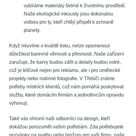
vybíráme materiály šetrné k životnímu prostředí.
Naše ekologické inkousty jsou dokonalou
volbou pro ty, kteří chtějí přispět k ochraně
planety.
Když mluvíme o kvalitě tisku, nelze opomenout
důležitost barevné věrnosti a přesnosti. Naše zařízení
zaručuje, že barvy budou zářit a detaily budou ostré,
což je klíčové nejen pro reklamu, ale i pro umělecké
projekty nebo rodinné fotografie. V Třebíči známe
potřeby místních klientů, což nám pomáhá poskytovat
služby, které domácím firmám a jednotlivcům opravdu
vyhovují.
Také vás ohromí naši odborníci na design, kteří
dokážou porozumět vašim potřebám. Zda potřebujete
pozvánky na svatbu nebo brožury pro vaši firmu, naše