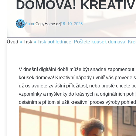
DOMOVA! KREATIV
Autor
CopyHome.cz
18. 10. 2025
Úvod
»
Tisk
»
Tisk pohlednice: Pošlete kousek domova! Krea
V dnešní digitální době může být snadné zapomenout na
kousek domova! Kreativní nápady uvnitř vás ⁢provede‍ 
už oslavujete zvláštní příležitost, nebo prostě chcete p
vzpomínky a myšlenky do krásných a originálních poh
ostatním a přitom si užít kreativní proces výroby pohle