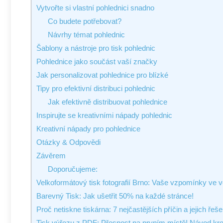
Vytvořte si vlastní pohlednici snadno
Co budete potřebovat?
Návrhy témat pohlednic
Šablony a nástroje pro tisk pohlednic
Pohlednice jako součást vaší značky
Jak personalizovat pohlednice pro blízké
Tipy pro efektivní distribuci pohlednic
Jak efektivně distribuovat pohlednice
Inspirujte⁤ se kreativními nápady pohlednic
Kreativní nápady pro pohlednice
Otázky &​ Odpovědi
Závěrem
Doporučujeme:
Velkoformátový tisk fotografií Brno: Vaše vzpomínky ve 
Barevný Tisk: Jak ušetřit 50% na každé stránce!
Proč netiskne tiskárna: 7 nejčastějších příčin a jejich řeše
Tisk výřezu z PDF: Přesnost na prvním místě! Návod kr