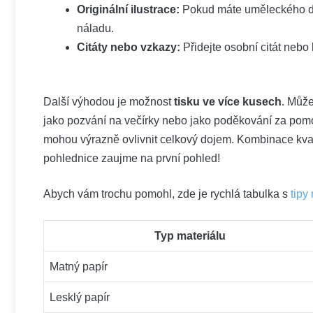
Originální ​ilustrace:
Pokud máte uměleckého duc
⁤náladu.
Citáty nebo vzkazy:
Přidejte osobní citát nebo k
Další výhodou‌ je možnost
tisku ve více ⁤kusech
. Může
jako pozvání na večírky nebo jako poděkování za pomoc. 
mohou výrazně ovlivnit celkový dojem.⁣ Kombinace kvali
pohlednice zaujme na⁣ první pohled!
Abych vám trochu pomohl, zde je rychlá tabulka s
tipy
Typ materiálu
Matný papír
Lesklý⁣ papír