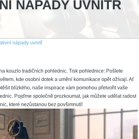
NÍ NÁPADY UVNITŘ
tivní nápady uvnitř
 kouzlo ⁣tradičních pohlednic. Tisk⁤ pohlednice: Pošlete
světem, kde‌ osobní dotek a umění komunikace opět ožívají. Ať
otěšit blízkého,‌ naše inspirace ⁣vám pomohou přetvořit vaše
lednic. Pojďme společně prozkoumat, jak můžete udělat radost
dnic, které nezůstanou bez povšimnutí!