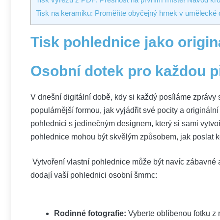
Tisk na keramiku: Proměňte obyčejný hrnek v umělecké d
Tisk​ pohlednice jako⁢ origi
Osobní dotek pro každou př
V dnešní digitální době, kdy si každý posíláme zprávy‍
populárnější formou, jak ⁤vyjádřit své pocity​ a originá
pohlednici s jedinečným designem, který si sami vytvoří
pohlednice mohou být skvělým způsobem,⁢ jak poslat
⁤ Vytvoření⁢ vlastní pohlednice ‌může být navíc zábavné
dodají vaší pohlednici osobní šmrnc:
⁢ ⁤
Rodinné fotografie:
Vyberte oblíbenou ‌fotku z 