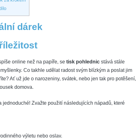
ílo
nální dárek
íležitost
 spíše online než na papíře, se
tisk pohlednic
stává stále
lní myšlenky. Co takhle udělat radost svým blízkým a poslat jim
te? Ať už⁣ jde⁣ o narozeniny, svátek, nebo jen tak pro potěšení,
 kousek domova.
 a jednoduché! Zvažte použití následujících ⁤nápadů, které
rodinného výletu nebo⁤ oslav.