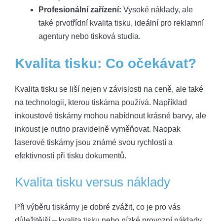
Profesionální zařízení:
Vysoké náklady, ale
také⁣ prvotřídní kvalita ‍tisku, ideální pro reklamní
agentury nebo⁤ tisková studia.
Kvalita tisku: Co ⁤očekávat?
Kvalita ​tisku se liší nejen ‍v závislosti na ceně, ale také
na technologii, kterou tiskárna používá. ‍Například
⁣inkoustové tiskárny ⁣mohou nabídnout krásné barvy, ​ale
inkoust ⁢je nutno pravidelně vyměňovat. Naopak
laserové ‍tiskárny jsou známé svou rychlostí⁣ a
efektivností při ‍tisku dokumentů.
Kvalita ⁣tisku ⁢versus ​náklady
Při výběru tiskárny‌ je dobré zvážit, co ⁣je‍ pro vás‍
důležitější – ‌kvalita​ tisku nebo nízké provozní ‌náklady.