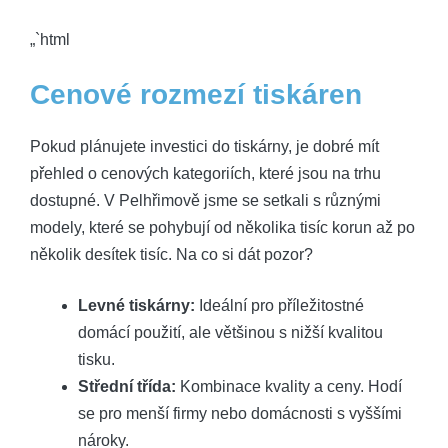
„`html
Cenové rozmezí⁣ tiskáren
Pokud plánujete ‌investici⁣ do ‍tiskárny, je dobré⁢ mít
přehled o cenových kategoriích, které jsou‍ na trhu ​
dostupné. V⁣ Pelhřimově jsme se setkali ⁤s různými
modely, které se pohybují⁤ od několika tisíc‌ korun⁣ až‍ po
několik⁣ desítek⁢ tisíc. Na co⁣ si ⁣dát pozor?
Levné tiskárny:
Ideální pro příležitostné
domácí použití, ale většinou​ s nižší kvalitou⁢
tisku.
Střední třída:
Kombinace⁢ kvality a ceny. Hodí
se pro menší firmy nebo domácnosti s vyššími
nároky.