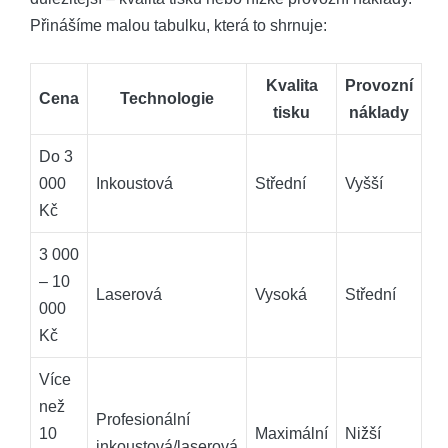
Přinášíme malou tabulku,‌ která⁢ to shrnuje:
Kvalita
Provozní
Cena
Technologie
tisku
náklady
Do 3
‌000
Inkoustová
Střední
Vyšší
Kč
3 000
– 10
Laserová
Vysoká
Střední
000
Kč
Více
než
Profesionální
⁣10‍
Maximální
Nižší
inkoustová/laserová