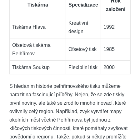
Rok
Tiskárna
Specializace
založení
Kreativní
Tiskárna Hlava
1992
design
Ofsetová tiskárna⁣
Ofsetový tisk
1985
Pelhřimov
Tiskárna Soukup
Flexibilní tisk
2000
S hledáním historie​ pelhřimovského tisku‌ můžeme
narazit na fascinující ‍příběhy.⁤ Nejen, že se zde ⁤tiskly⁤
první noviny, ⁤ale ⁢také se ‌zrodilo⁢ mnoho inovací, které
ovlivnily celý ‌region. Například, zvyk⁣ vytvářet ⁣mapy
okolních měst⁢ včetně Pelhřimova byl‌ jednou z
klíčových tiskových činností, ‍které ‍pomáhaly ⁣zvyšovat‍
povědomí o regionu. ‌Takže,​ pokud⁢ si ⁣někdy prohlížíte