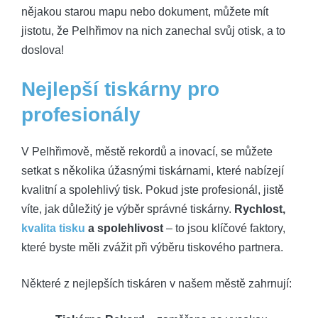
⁣nějakou starou mapu‌ nebo dokument, můžete mít
jistotu, že Pelhřimov na ​nich zanechal‍ svůj otisk, a⁢ to
doslova!
Nejlepší tiskárny pro​
profesionály
V Pelhřimově, ⁢městě rekordů a inovací, se můžete ​
setkat s několika úžasnými tiskárnami, které nabízejí
‍kvalitní a spolehlivý tisk. Pokud jste profesionál, jistě
víte, ⁣jak důležitý je ‍výběr ⁢správné tiskárny.
Rychlost,
kvalita tisku
‌ a spolehlivost
–⁤ to⁤ jsou klíčové faktory,
které ‌byste ​měli zvážit ⁤při výběru tiskového‌ partnera.
Některé z nejlepších tiskáren v našem městě ‍zahrnují: