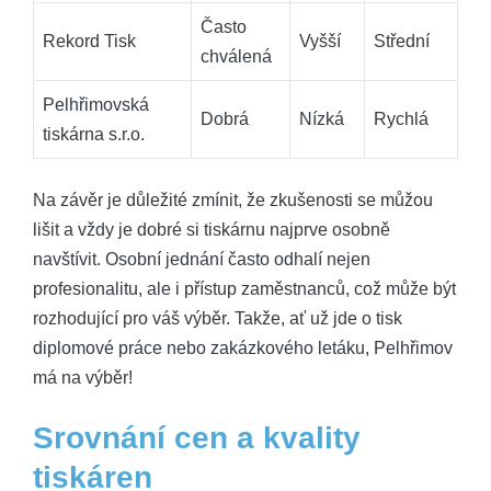
Často‍
Rekord‍ Tisk
Vyšší
Střední
chválená
Pelhřimovská
Dobrá
Nízká
Rychlá
tiskárna s.r.o.
Na závěr⁢ je důležité⁢ zmínit, že zkušenosti se můžou
lišit a vždy je dobré ‍si tiskárnu najprve osobně⁤
navštívit. Osobní‍ jednání často odhalí nejen
profesionalitu, ale i přístup zaměstnanců, ⁤což ‍může být
rozhodující pro váš výběr.‍ Takže, ať už jde o tisk
diplomové ⁣práce nebo zakázkového letáku,⁤ Pelhřimov
má⁤ na ⁢výběr!
Srovnání cen a kvality
tiskáren