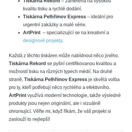
Tiskárna Rekord
–‌ zaměřena na vysokou
kvalitu tisku a rychlé dodání.
Tiskárna Pelhřimov⁣ Express
– ideální pro
urgentní zakázky ⁣a​ malé série.
ArtPrint
​ – specializující se na⁣ kreativní⁣ a⁣
designové projekty
.
Každá ⁢z těchto tiskáren může nabídnout něco jiného.
Tiskárna Rekord
se ‍pyšní certifikovanou⁢ kvalitou a
možností tisku na různých typech médií. Na druhé
straně,
Tiskárna ‌Pelhřimov Express
je skvělá‍ volba
pro⁤ ty, kteří potřebují ‍něco rychlého a efektivního.
ArtPrint
využívá moderní technologie, takže výsledné
produkty jsou nejen originální, ale ⁤i vizuálně
ohromující. Věřte mi, když‌ říkám, ‍že váš projekt si‍
zaslouží to nejlepší!