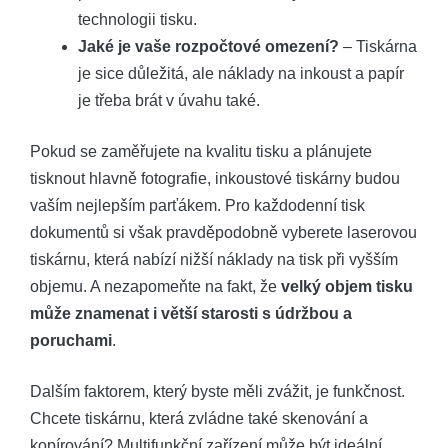
technologii tisku.
Jaké ⁢je ⁢vaše ⁢rozpočtové omezení?
– Tiskárna⁤
je sice⁤ důležitá, ale ⁣náklady na ​inkoust a papír
je třeba brát⁢ v‍ úvahu také.
Pokud se zaměřujete na kvalitu tisku⁤ a plánujete
⁣tisknout hlavně fotografie, inkoustové tiskárny budou
vaším ‍nejlepším ⁤parťákem. Pro každodenní tisk‌
dokumentů si však pravděpodobně vyberete laserovou
tiskárnu, která nabízí nižší ​náklady⁢ na tisk při vyšším​
objemu. A nezapomeňte na fakt, ‌že
velký objem tisku
může znamenat i větší starosti​ s údržbou a
poruchami
.
Dalším faktorem, který ⁢byste měli ⁣zvážit, ⁢je funkčnost.
‌Chcete tiskárnu, která zvládne také​ skenování a
⁣kopírování? Multifunkční zařízení může být ideální