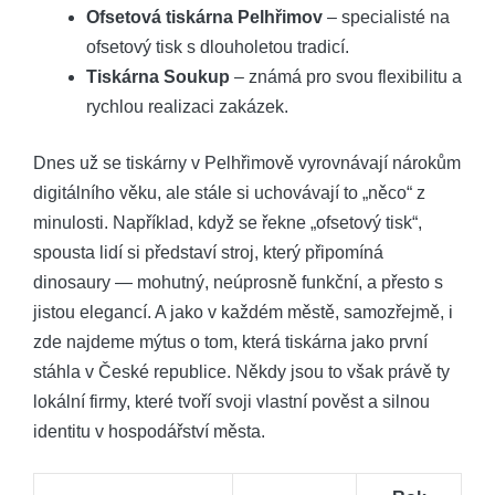
Ofsetová tiskárna Pelhřimov
– specialisté na
ofsetový ⁢tisk s dlouholetou​ tradicí.
Tiskárna Soukup
– známá pro svou flexibilitu a
rychlou ⁤realizaci zakázek.
Dnes už se tiskárny v Pelhřimově vyrovnávají nárokům
digitálního věku, ale stále‍ si⁤ uchovávají to „něco“ z
minulosti.⁢ Například, když ‌se ⁤řekne „ofsetový tisk“,
spousta lidí si představí ⁤stroj, který připomíná
⁤dinosaury — ⁣mohutný, neúprosně funkční, a přesto s
jistou⁣ elegancí. A⁤ jako v každém městě, samozřejmě, i
zde najdeme mýtus o⁣ tom, která tiskárna ⁤jako první⁤
stáhla v České republice. Někdy ⁢jsou to však právě ty
lokální firmy, které ​tvoří⁢ svoji ⁣vlastní ⁢pověst a silnou
identitu v hospodářství města.