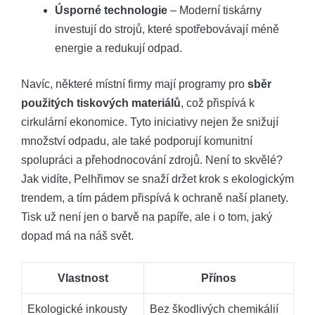
Úsporné technologie
– Moderní tiskárny‍
investují do strojů, které ⁢spotřebovávají‍ méně⁢
energie a redukují odpad.
Navíc,​ některé místní firmy mají⁤ programy pro
sběr
⁤použitých tiskových materiálů
, což ⁣přispívá k
‌cirkulární ‌ekonomice. Tyto iniciativy‍ nejen ‌že snižují
množství odpadu, ale také⁢ podporují ‍komunitní
spolupráci a přehodnocování zdrojů. Není⁢ to skvělé? ​
Jak vidíte, Pelhřimov se snaží držet krok s⁤ ekologickým
trendem, a ⁣tím pádem ‍přispívá k ochraně ⁢naší planety.
Tisk‌ už není jen o barvě‌ na papíře, ale i o tom, jaký
dopad má na náš svět.
Vlastnost
Přínos
Ekologické inkousty
Bez ‌škodlivých chemikálií