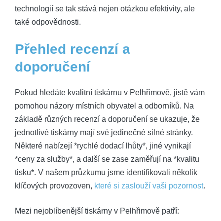
technologií se ⁢tak stává nejen otázkou efektivity,⁣ ale
také⁢ odpovědnosti.
Přehled recenzí a
doporučení
Pokud hledáte kvalitní tiskárnu‌ v Pelhřimově, jistě ⁣vám
pomohou ​názory místních ⁣obyvatel a odborníků.⁣ Na
základě různých​ recenzí a doporučení ⁤se ‍ukazuje,‌ že
jednotlivé​ tiskárny mají své ‌jedinečné silné⁣ stránky.
Některé nabízejí *rychlé dodací lhůty*, ‍jiné vynikají​
*ceny za ⁤služby*, ​a další‍ se⁤ zase zaměřují na *kvalitu
⁢tisku*.​ V našem průzkumu ‌jsme‌ identifikovali několik ​
klíčových provozoven,⁣
které si zaslouží vaši pozornost
.
Mezi‌ nejoblíbenější tiskárny v Pelhřimově patří: