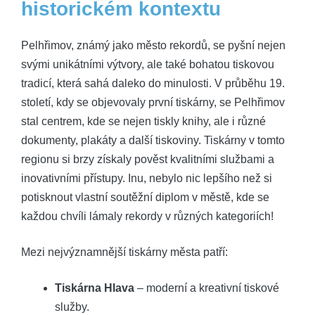
⁢historickém kontextu
Pelhřimov, známý jako město ‌rekordů,​ se pyšní nejen
svými unikátními výtvory, ale ⁤také bohatou tiskovou
tradicí, která sahá daleko do minulosti.⁤ V průběhu 19.
století, kdy se objevovaly první tiskárny, ​se ⁤Pelhřimov⁢
stal centrem, ⁤kde se nejen tiskly knihy, ale i různé
dokumenty, ‌plakáty a další tiskoviny. Tiskárny v ⁣tomto‌
regionu si brzy získaly pověst kvalitními službami a
inovativními přístupy. ‍Inu, nebylo nic ‌lepšího než ⁣si
potisknout ⁢vlastní soutěžní diplom v městě, ⁤kde​ se
každou chvíli lámaly rekordy v různých kategoriích!
Mezi‍ nejvýznamnější tiskárny města patří:
Tiskárna Hlava
– moderní ⁢a kreativní tiskové
⁤služby.