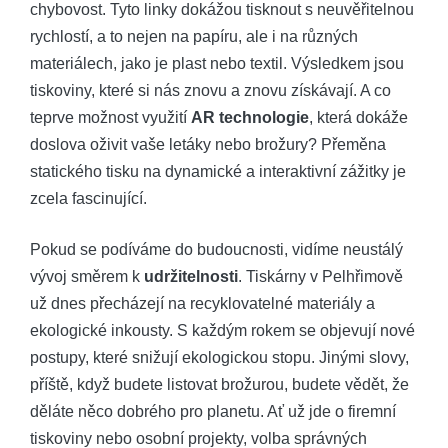
⁤chybovost. Tyto linky⁢ dokážou tisknout⁢ s neuvěřitelnou
rychlostí,‍ a to nejen na papíru, ale‍ i na ⁢různých
materiálech,‌ jako je plast nebo ⁢textil. Výsledkem jsou
tiskoviny,⁤ které si nás znovu a znovu získávají. A co
teprve možnost⁣ využití
AR technologie
, která dokáže
doslova oživit vaše letáky nebo brožury? Přeměna⁤
statického ⁤tisku‌ na‌ dynamické a ‌interaktivní⁣ zážitky je
zcela fascinující.
Pokud se⁣ podíváme do budoucnosti, vidíme⁢ neustálý⁢
vývoj směrem k
udržitelnosti
. Tiskárny‌ v Pelhřimově​
už ‍dnes přecházejí na ‌recyklovatelné ​materiály⁣ a
ekologické ‌inkousty. S každým rokem se​ objevují nové
‌postupy, ‌které snižují ekologickou stopu. Jinými slovy,
příště, když budete listovat brožurou, budete⁣ vědět,​ že
děláte něco ‍dobrého pro planetu. Ať už⁢ jde⁢ o ‌firemní
tiskoviny nebo osobní projekty, volba správných