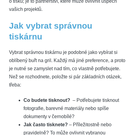
o tisku; je to partnerství,⁣ které může ovlivnit úspěch
vašich projektů.
Jak vybrat správnou
tiskárnu
Vybrat správnou tiskárnu je podobné jako ‍vybírat si
oblíbený buřt na ⁢gril. Každý ​má jiné⁤ preference, ⁣a proto
je ​nutné se zamyslet⁤ nad tím, ⁢co vlastně potřebujete.
Než se rozhodnete, položte si pár‍ základních otázek, ​
třeba:
Co budete‌ tisknout?
‍ – Potřebujete tisknout⁤
fotografie, ⁤barevné materiály nebo spíše
dokumenty v černobílé?
Jak často tisknete?
– Příležitostně⁣ nebo
pravidelně? To může⁣ ovlivnit vybranou