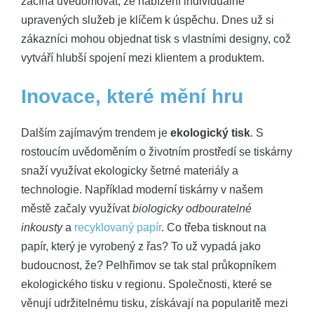
začíná uvědomovat,​ že nabízení individuálně
upravených služeb je klíčem⁢ k úspěchu. Dnes ‍už si
zákazníci mohou ‌objednat tisk ‍s vlastními designy, ⁢což
vytváří​ hlubší spojení mezi klientem a​ produktem.
Inovace, které mění hru
Dalším zajímavým trendem je
ekologický tisk
. S
rostoucím​ uvědoměním‌ o⁣ životním prostředí se tiskárny
snaží​ využívat ekologicky šetrné materiály⁤ a
technologie.⁢ Například moderní⁢ tiskárny v našem
městě‍ začaly využívat
biologicky odbouratelné
inkousty
a ‌
recyklovaný papír
. Co ⁤třeba tisknout na
papír, který‌ je vyrobený z řas? To už vypadá jako
budoucnost, že? Pelhřimov se tak stal⁢ průkopníkem
ekologického ⁤tisku v regionu. ⁤Společnosti, které se
věnují udržitelnému tisku, získávají na popularitě mezi