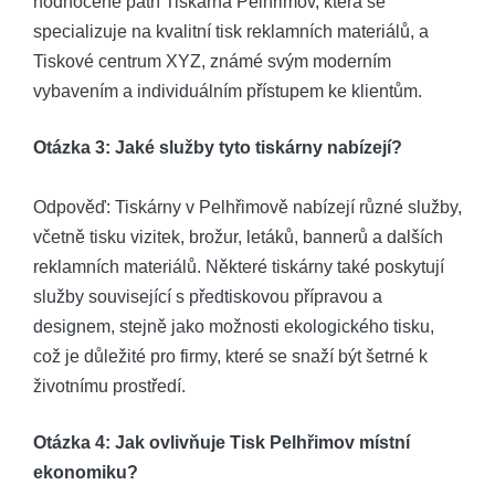
hodnocené patří ​Tiskárna Pelhřimov, která‌ se
specializuje na kvalitní tisk reklamních materiálů, a
Tiskové centrum‌ XYZ, známé svým moderním
vybavením a individuálním přístupem ke klientům.
Otázka ⁤3: Jaké‌ služby tyto tiskárny nabízejí?
Odpověď: Tiskárny⁢ v Pelhřimově nabízejí různé⁤ služby,
včetně tisku vizitek, brožur, letáků, bannerů​ a dalších
reklamních materiálů. Některé tiskárny také‍ poskytují
služby související s předtiskovou přípravou a⁢
designem, stejně ⁤jako⁢ možnosti ekologického tisku,
což ‍je důležité pro firmy, které se ‍snaží ⁣být šetrné k⁣
životnímu ⁣prostředí.
Otázka 4: Jak ovlivňuje Tisk ⁣Pelhřimov místní⁣
ekonomiku?