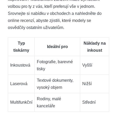
volbou ⁢pro ty z‍ vás, ‌kteří ‌preferují vše v jednom.
Srovnejte⁢ si nabídku ⁣v ​obchodech a ‍nahledněte do
online‍ recenzí, abyste zjistili,​ které​ modely se
osvědčily ostatním⁢ uživatelům.
Typ
Náklady na
Ideální​ pro
‍tiskárny
inkoust
Fotografie, barevné
Inkoustová
Vyšší
tisky
Textové dokumenty,⁢
Laserová
Nižší
vysoký objem
Rodiny, malé
Multifunkční
Střední
⁤kanceláře