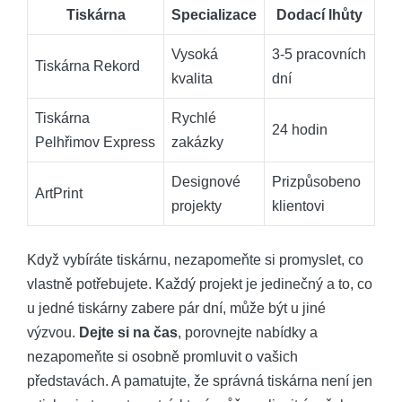
Tiskárna
Specializace
Dodací lhůty
Vysoká ​
3-5 pracovních
Tiskárna Rekord
kvalita
dní
Tiskárna⁤
Rychlé
24 hodin
Pelhřimov ⁤Express
⁣zakázky
Designové
Prizpůsobeno⁣
ArtPrint
projekty
klientovi
Když vybíráte tiskárnu, nezapomeňte si promyslet, co
vlastně⁣ potřebujete. ‌Každý​ projekt je jedinečný⁤ a ⁢to,⁢ co
u jedné tiskárny zabere pár dní, může být ‌u jiné
výzvou.
Dejte si na čas
, porovnejte⁤ nabídky a
nezapomeňte si ‌osobně promluvit o⁣ vašich
představách.‌ A ​pamatujte, že správná​ tiskárna není jen‌