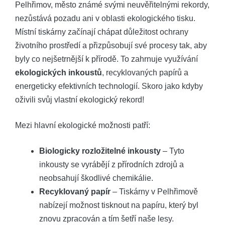
Pelhřimov, město známé svými ‍neuvěřitelnými rekordy,
nezůstává‍ pozadu ani⁤ v oblasti ekologického tisku.
Místní tiskárny začínají chápat ‍důležitost ochrany
‌životního prostředí a přizpůsobují své procesy tak, aby
byly co nejšetrnější k⁤ přírodě. ⁢To zahrnuje využívání
ekologických⁣ inkoustů
, recyklovaných papírů a
energeticky‌ efektivních technologií. Skoro ‌jako kdyby
oživili svůj vlastní​ ekologický​ rekord!
Mezi hlavní ekologické možnosti patří:
Biologicky rozložitelné ‌inkousty
– Tyto
inkousty se vyrábějí⁤ z​ přírodních zdrojů a
⁣neobsahují škodlivé chemikálie.
Recyklovaný papír
–⁣ Tiskárny⁤ v ⁢Pelhřimově
nabízejí možnost tisknout⁤ na papíru, který byl
znovu zpracován a⁣ tím šetří naše lesy.