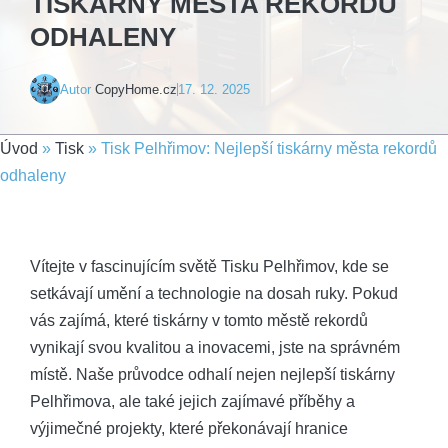
TISKÁRNY MĚSTA REKORDŮ
ODHALENY
Autor
CopyHome.cz
17. 12. 2025
Úvod
»
Tisk
»
Tisk Pelhřimov: Nejlepší tiskárny města rekordů
odhaleny
Vítejte v fascinujícím světě Tisku‌ Pelhřimov, kde se⁣
setkávají ⁤umění a technologie na dosah ruky. ⁣Pokud
vás zajímá, které tiskárny v tomto městě rekordů
vynikají ⁢svou kvalitou a inovacemi,‍ jste na správném
místě.​ Naše průvodce odhalí nejen nejlepší tiskárny
Pelhřimova, ale také jejich ⁤zajímavé příběhy a
výjimečné projekty,⁤ které překonávají hranice⁣