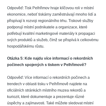
Odpověď: ‌Tisk Pelhřimov hraje‌ klíčovou roli v místní
ekonomice, ⁣neboť tiskárny zaměstnávají mnoho lidí a
přispívají k ⁢rozvoji regionálního trhu. ‌Tiskové⁣ služby
⁤podporují⁢ místní podnikatele a​ organizace, které
potřebují kvalitní marketingové materiály‌ k propagaci
svých produktů a služeb, čímž se přispívá⁣ k celkovému
hospodářskému růstu.
Otázka​ 5: Kde najdu více informací⁤ o rekordních
počinech spojených s‌ tiskem v Pelhřimově?
Odpověď: Více‌ informací ‍o‍ rekordních počinech ⁤a
trendech ⁤v oblasti ⁤tisku v Pelhřimově⁤ najdete na
oficiálních stránkách⁣ místního‌ muzea rekordů a
kuriozit, které dokumentuje‍ a ⁤prezentuje různé
úspěchy a⁤ zajímavosti. Také ⁣můžete sledovat‍ místní