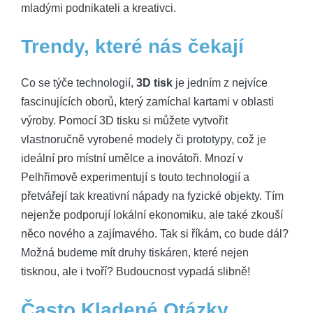
mladými podnikateli a kreativci.
Trendy, které nás čekají
Co se týče ⁣technologií,
3D tisk
je jedním z nejvíce
fascinujících oborů, který zamíchal ⁤kartami v oblasti
‍výroby. ‌Pomocí 3D tisku si můžete vytvořit
vlastnoručně vyrobené modely či⁤ prototypy, což je
ideální pro místní umělce a inovátoři. ⁤Mnozí v
Pelhřimově experimentují s touto technologií a​
přetvářejí tak kreativní nápady na fyzické ‌objekty. Tím
nejenže podporují lokální​ ekonomiku,​ ale také ⁣zkouší‍
něco ⁢nového a zajímavého. Tak si​ říkám, co ⁤bude dál?
‍Možná budeme ⁣mít druhy tiskáren, které nejen
⁣tisknou, ⁤ale i‍ tvoří? Budoucnost vypadá ⁤slibně!
Často Kladené Otázky