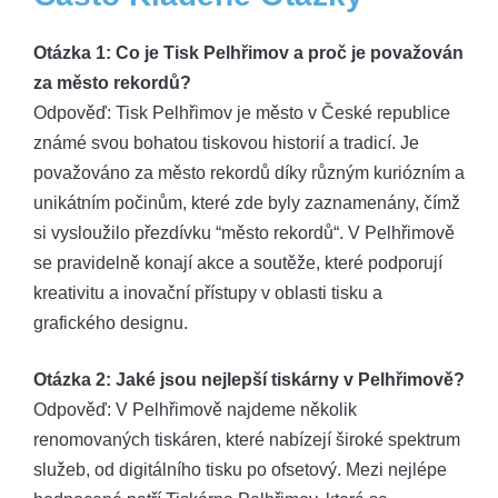
Otázka ‍1: Co je Tisk ​Pelhřimov a ⁤proč ⁢je ‌považován
za město rekordů?
Odpověď: Tisk⁢ Pelhřimov‌ je město v⁢ České republice⁢
známé svou ‌bohatou​ tiskovou historií‍ a⁣ tradicí. Je
považováno ⁢za město​ rekordů díky různým kuriózním a‌
unikátním počinům, které zde byly⁢ zaznamenány, čímž
si vysloužilo přezdívku ​“město ‌rekordů“. V Pelhřimově⁤
se ‌pravidelně ⁣konají akce⁢ a soutěže, které podporují ​
kreativitu a inovační​ přístupy v‍ oblasti ​tisku a
grafického designu.
Otázka 2: Jaké jsou‍ nejlepší⁢ tiskárny ​v Pelhřimově?
Odpověď: V Pelhřimově‌ najdeme‍ několik
renomovaných tiskáren,⁢ které nabízejí široké⁤ spektrum ​
služeb, od ​digitálního tisku po ⁢ofsetový. Mezi nejlépe