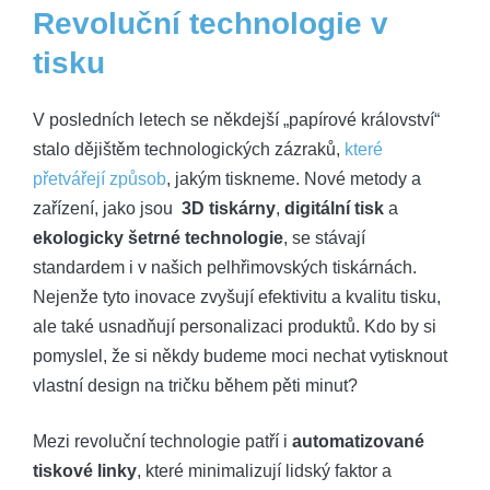
Revoluční technologie v​
tisku
V posledních letech se někdejší „papírové království“
stalo dějištěm technologických zázraků, ⁣
které
přetvářejí způsob
, jakým tiskneme. Nové metody a
zařízení, jako jsou ‌
3D ⁢tiskárny
,
digitální ⁣tisk
‌a
ekologicky šetrné technologie
, se​ stávají
standardem‍ i ⁣v našich pelhřimovských tiskárnách.
Nejenže tyto inovace zvyšují efektivitu a kvalitu‍ tisku,
⁤ale ⁣také⁣ usnadňují personalizaci produktů. Kdo by si
pomyslel, že si‌ někdy budeme moci nechat ⁣vytisknout
vlastní design na tričku během pěti minut?
Mezi‌ revoluční technologie​ patří ‍i
automatizované
tiskové ‌linky
, které minimalizují​ lidský faktor a