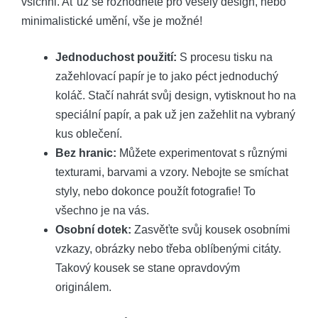
všichni. Ať už se rozhodnete pro veselý design, nebo
minimalistické umění, vše je možné!
Jednoduchost použití:
S procesu tisku na
zažehlovací papír je to jako péct jednoduchý
koláč. Stačí nahrát svůj design, vytisknout ho na
speciální papír, a pak už jen zažehlit na vybraný
kus oblečení.
Bez hranic:
Můžete experimentovat s různými
texturami, barvami a vzory. Nebojte se smíchat
styly, nebo dokonce použít fotografie! To
všechno je na vás.
Osobní dotek:
Zasvěťte svůj kousek osobními
vzkazy, obrázky nebo třeba oblíbenými citáty.
Takový kousek se stane opravdovým
originálem.