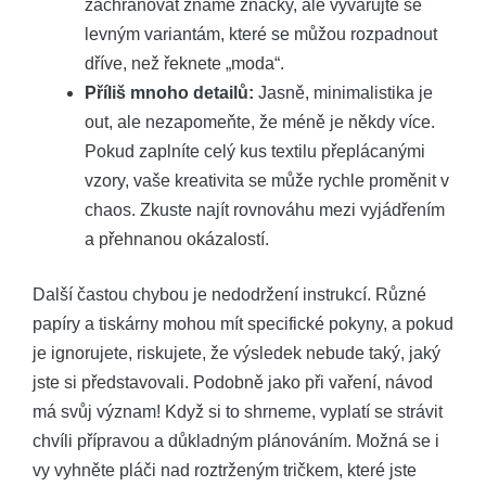
zachraňovat známé značky, ale vyvarujte se
levným variantám, které se můžou rozpadnout
dříve, než řeknete „moda“.
Příliš mnoho detailů:
Jasně, minimalistika je
out, ale nezapomeňte, že méně je někdy více.
Pokud zaplníte celý kus textilu přeplácanými
vzory, vaše kreativita se může rychle proměnit v
chaos. Zkuste najít rovnováhu mezi vyjádřením
a přehnanou okázalostí.
Další častou chybou je nedodržení instrukcí. Různé
papíry a tiskárny mohou mít specifické pokyny, a pokud
je ignorujete, riskujete, že výsledek nebude taký, jaký
jste si představovali. Podobně jako při vaření, návod
má svůj význam! Když si to shrneme, vyplatí se strávit
chvíli přípravou a důkladným plánováním. Možná se i
vy vyhněte pláči nad roztrženým tričkem, které jste