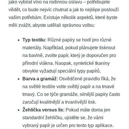
jako vybírat víno na rodinnou oslavu – potřebujete
vědět, co bude nejvíc chutnat a jak to nejlépe poslouží
vašim potřebám. Existuje několik aspektů, které byste
měli zvážit, abyste udělali správnou volbu:
Typ textilu:
Různé papíry se hodí pro různé
materiály. Například, pokud plánujete tisknout
na bavlně, zvolte papír, který je doporučen pro
přírodní vlákna. Naopak, syntetické tkaniny
obvykle vyžadují speciální typy papírů.
Barva a gramáž:
Osvědčené pravidlo říká, že
na světlé textilie volte světlý papír a na tmavé
tmavý. Co se týče gramáže, silnější papíry často
zaručují kvalitnější a trvanlivější tisk.
Žehlička versus lis:
Pokud máte doma jen
standardní žehličku, ujistěte se, že vámi
vybraný papír je určen pro tento typ aplikace.