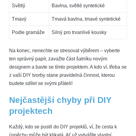
Světlý
Bavlna, světlé syntetické
Tmavý
Tmavá bavlna, tmavé syntetické
Podle gramáže
Silný pro trvanlivé kousky
Na konec, nenechte se stresovat výběrem – vyberte
ten správný papír, zavažte část šatníku novým
designem a bavte se tímto projektem. A kdo ví, třeba se
z vaší DIY tvorby stane pravidelná činnost, kterou
budete sdílet se svými přáteli!
Nejčastější chyby při DIY
projektech
Každý, kdo se pustil do DIY projektů, ví, že cesta k
úspěchu může být klikatá. Ať už vytváříte vlastní