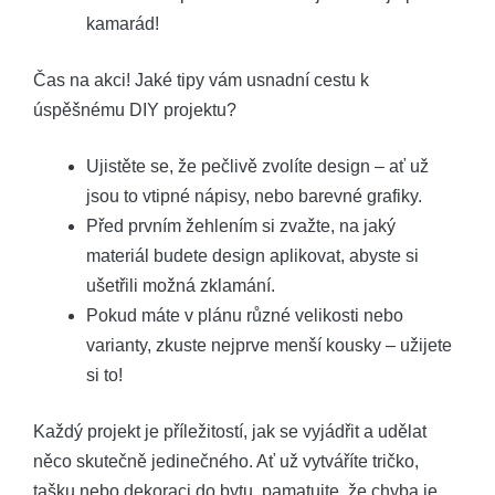
kamarád!
Čas na akci! Jaké tipy vám usnadní cestu k
úspěšnému DIY projektu?
Ujistěte se, že pečlivě zvolíte design – ať už
jsou to vtipné nápisy, nebo barevné grafiky.
Před prvním žehlením si zvažte, na jaký
materiál budete design aplikovat, abyste si
ušetřili možná zklamání.
Pokud máte v plánu různé velikosti nebo
varianty, zkuste nejprve menší kousky – užijete
si to!
Každý projekt je příležitostí, jak se vyjádřit a udělat
něco skutečně jedinečného. Ať už vytváříte tričko,
tašku nebo dekoraci do bytu, pamatujte, že chyba je