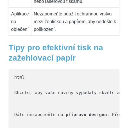
nebo laserovou tiskárnu.
Aplikace
Nezapomeňte použít ochrannou vrstvu
na
mezi žehličkou a papírem, aby nedošlo k
oblečení
poškození.
Tipy pro efektivní tisk na
zažehlovací papír
html

Chcete, aby vaše návrhy vypadaly skvěle a by
Dále nezapomeňte na 
přípravu designu
. Před t