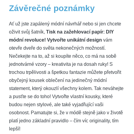
Závěrečné poznámky
Ať už jste zapálený módní návrhář nebo si jen chcete
oživit svůj šatník,
Tisk na zažehlovací papír: DIY
módní revoluce! Vytvořte unikátní design
vám
otevře dveře do světa nekonečných možností.
Nečekejte na to, až si koupíte něco, co má na sobě
jednotvárné vzory – kreativita je na dosah ruky! S
trochou trpělivosti a špetkou fantazie můžete přetvořit
obyčejný kousek oblečení na jedinečný módní
statement, který okouzlí všechny kolem. Tak neváhejte
a pusťte se do toho! Vytvořte vlastní kousky, které
budou nejen stylové, ale také vyjadřující vaši
osobnost. Pamatujte si, že v módě stejně jako v životě
platí jedno základní pravidlo – čím víc originality, tím
lepší!