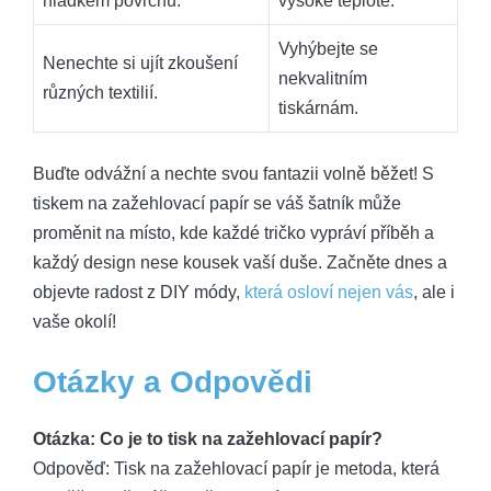
hladkém povrchu.
vysoké teplotě.
Vyhýbejte se
Nenechte si ujít zkoušení
nekvalitním
různých textilií.
tiskárnám.
Buďte odvážní a nechte svou fantazii volně běžet! S
tiskem na zažehlovací papír se váš šatník může
proměnit na místo, kde každé tričko vypráví příběh a
každý design nese kousek vaší duše. Začněte dnes a
objevte radost z DIY módy,
která osloví nejen vás
, ale i
vaše okolí!
Otázky a Odpovědi
Otázka: Co je to tisk na zažehlovací papír?
Odpověď: Tisk na zažehlovací papír je metoda, která