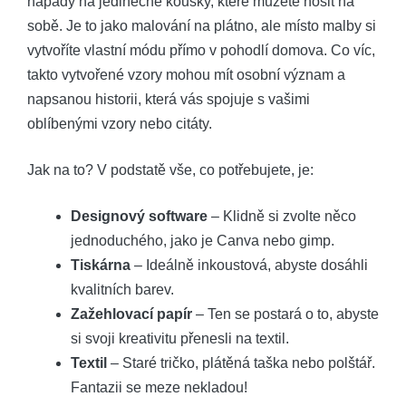
nápady na jedinečné kousky, které můžete nosit na
sobě. Je to jako malování na plátno, ale místo malby si
vytvoříte vlastní módu přímo v pohodlí domova. Co víc,
takto vytvořené vzory mohou mít osobní význam a
napsanou historii, která vás spojuje s vašimi
oblíbenými vzory nebo citáty.
Jak na to? V podstatě vše, co potřebujete, je:
Designový software
– Klidně si zvolte něco
jednoduchého, jako je Canva nebo gimp.
Tiskárna
– Ideálně inkoustová, abyste dosáhli
kvalitních barev.
Zažehlovací papír
– Ten se postará o to, abyste
si svoji kreativitu přenesli na textil.
Textil
– Staré tričko, plátěná taška nebo polštář.
Fantazii se meze nekladou!