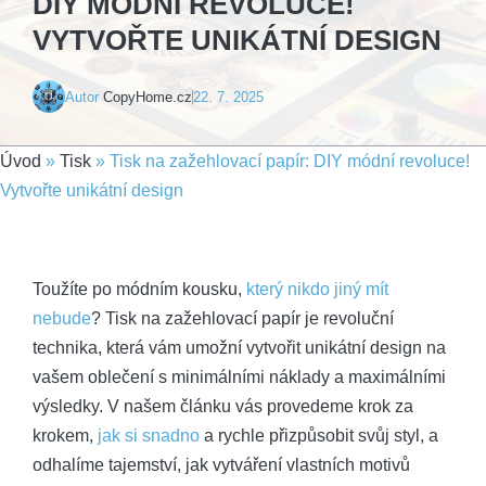
DIY MÓDNÍ REVOLUCE!
VYTVOŘTE UNIKÁTNÍ DESIGN
Autor
CopyHome.cz
22. 7. 2025
Úvod
»
Tisk
»
Tisk na zažehlovací papír: DIY módní revoluce!
Vytvořte unikátní design
Toužíte po módním kousku,
který nikdo jiný mít
nebude
? Tisk na zažehlovací papír je revoluční
technika, která vám umožní vytvořit unikátní design na
vašem oblečení s minimálními náklady a maximálními
výsledky. V našem článku vás provedeme krok za
krokem,
jak si snadno
a rychle přizpůsobit svůj styl, a
odhalíme tajemství, jak vytváření vlastních motivů