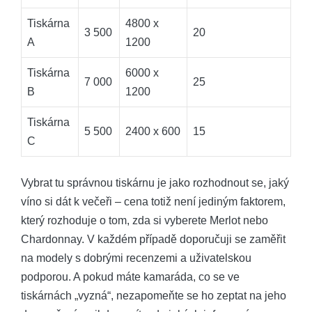
Tiskárna
4800 x
3 500
20
A
1200
Tiskárna
6000 x
7 000
25
B
1200
Tiskárna
5 500
2400 x 600
15
C
Vybrat tu správnou tiskárnu je jako rozhodnout se, jaký
víno si dát k večeři – cena totiž není jediným faktorem,
který rozhoduje o tom, zda si vyberete Merlot nebo
Chardonnay. V každém případě doporučuji se zaměřit
na modely s dobrými recenzemi a uživatelskou
podporou. A pokud máte kamaráda, co se ve
tiskárnách „vyzná“, nezapomeňte se ho zeptat na jeho