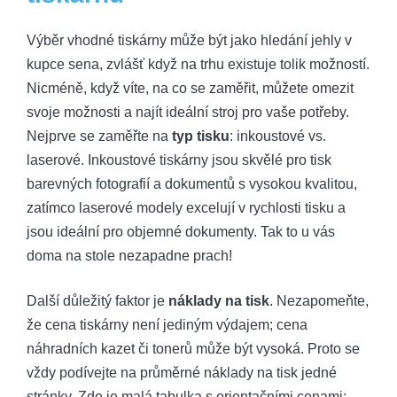
Výběr vhodné tiskárny může být jako hledání jehly v
kupce sena, zvlášť když na trhu existuje tolik možností.
Nicméně, když víte, na co se zaměřit, můžete omezit
svoje možnosti a najít ideální stroj pro vaše potřeby.
Nejprve se zaměřte na
typ tisku
: inkoustové vs.
laserové. Inkoustové tiskárny jsou skvělé pro tisk
barevných fotografií a dokumentů s vysokou kvalitou,
zatímco laserové modely excelují v rychlosti tisku a
jsou ideální pro objemné dokumenty. Tak to u vás
doma na stole nezapadne prach!
Další důležitý faktor je
náklady na tisk
. Nezapomeňte,
že cena tiskárny není jediným výdajem; cena
náhradních kazet či tonerů může být vysoká. Proto se
vždy podívejte na průměrné náklady na tisk jedné
stránky. Zde je malá tabulka s orientačními cenami: