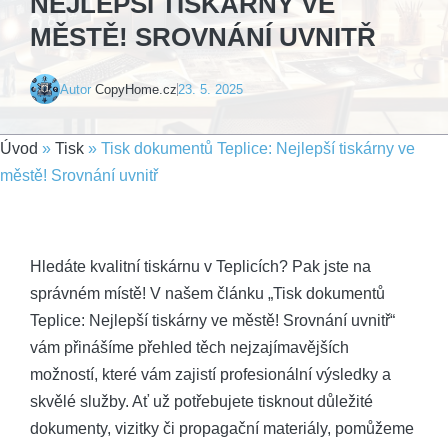
NEJLEPŠÍ TISKÁRNY VE
MĚSTĚ! SROVNÁNÍ UVNITŘ
Autor
CopyHome.cz
23. 5. 2025
Úvod
»
Tisk
»
Tisk dokumentů Teplice: Nejlepší tiskárny ve
městě! Srovnání uvnitř
Hledáte kvalitní tiskárnu v Teplicích? Pak jste na
správném místě! V našem článku „Tisk dokumentů
Teplice: Nejlepší tiskárny ve městě! Srovnání uvnitř“
vám přinášíme přehled těch nejzajímavějších
možností, které vám zajistí profesionální výsledky a
skvělé služby. Ať už potřebujete tisknout důležité
dokumenty, vizitky či propagační materiály, pomůžeme