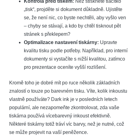
Kontrola před tiskem:
Než stisknete tlačítko
„tisk“, projděte si dokument důkladně. Ujistěte
se, že není nic, co byste nechtěli, aby vyšlo ven
– chyby se stávají, a kdo by chtěl tisknout pět
stránek s překlepem?
Optimalizace nastavení tiskárny:
Upravte
kvalitu tisku podle potřeby. Například, pro interní
dokumenty si vystačíte s nižší kvalitou, zatímco
pro prezentace oceníte vyšší rozlišení.
Kromě toho je dobré mít po ruce několik základních
znalostí o touze po barevném tisku. Víte, kolik inkoustu
vlastně používáte? Dark ink je v posledních letech
populární, ale nezapomeňte zkontrolovat, zda vaše
tiskárna používá vícebarevný inkoust efektivně.
Některé tiskárny totiž tráví víc barvy, než je nutné, což
se může projevit na vaší peněžence.