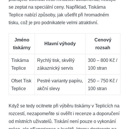
se zeptat na speciální ceny. Například, Tiskárna
Teplice nabízí způsoby, jak ušetřit při hromadném
tisku, což je pro podnikatele velmi atraktivní.
Jméno
Cenový
Hlavní výhody
tiskárny
rozsah
Tiskárna
Rychlý tisk, skvělý
300 – 800 Kč /
Teplice
zákaznický servis
100 stran
Ofset Tisk
Pestré varianty papíru,
250 – 750 Kč /
Teplice
akční slevy
100 stran
Když se tedy ocitnete při výběru tiskárny v Teplicích na
rozcestí, nezapomeňte si ověřit i recenze a doporučení
od místních uživatelů. Tiskání není pouze o vykonání