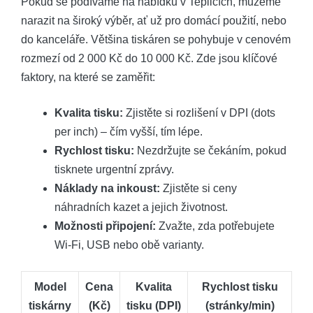
Pokud se podíváme na nabídku v Teplicích, můžeme
narazit na široký výběr, ať už pro domácí použití, nebo
do kanceláře. Většina tiskáren se pohybuje v cenovém
rozmezí od 2 000 Kč do 10 000 Kč. Zde jsou klíčové
faktory, na které se zaměřit:
Kvalita tisku:
Zjistěte si rozlišení v DPI (dots
per inch) – čím vyšší, tím lépe.
Rychlost tisku:
Nezdržujte se čekáním, pokud
tisknete urgentní zprávy.
Náklady na inkoust:
Zjistěte si ceny
náhradních kazet a jejich životnost.
Možnosti připojení:
Zvažte, zda potřebujete
Wi-Fi, USB nebo obě varianty.
Model
Cena
Kvalita
Rychlost tisku
tiskárny
(Kč)
tisku (DPI)
(stránky/min)