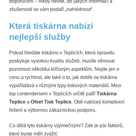
doporučení – nikdy nevíte, do jakých informací a
zkušeností se vám podaří „nahlédnout“.
Která tiskárna nabízí
nejlepší služby
Pokud hledáte tiskárnu v Teplicích, která opravdu
poskytuje vysokou kvalitu služeb, musíte věnovat
pozornost několika klíčovým aspektům. Nejde jen o
cenu a rychlost, ale také o to, jak dobře se tiskárna
vypořádává s různými typy tiskových materiálů. Mezi
top contendersem v Teplicích určitě patří
Tiskárna
Teplice
a
Ofset Tisk Teplice
. Obě nabízejí komplexní
řešení a výbornou zákaznickou podporu.
Co dělá tyto tiskárny výjimečnými? Zde je pár faktorů,
které byste měli zvážit: