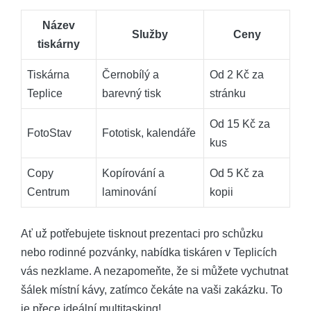
Název
Služby
Ceny
tiskárny
Tiskárna
Černobílý a
Od 2 Kč za
Teplice
barevný tisk
stránku
Od 15 Kč za
FotoStav
Fototisk, kalendáře
kus
Copy
Kopírování a
Od 5 Kč za
Centrum
laminování
kopii
Ať už potřebujete tisknout prezentaci pro schůzku
nebo rodinné pozvánky, nabídka tiskáren v Teplicích
vás nezklame. A nezapomeňte, že si můžete vychutnat
šálek místní kávy, zatímco čekáte na vaši zakázku. To
je přece ideální multitasking!