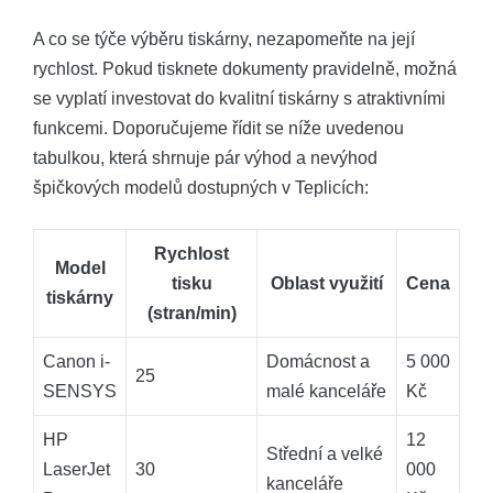
A co se týče výběru tiskárny, nezapomeňte na její
rychlost. Pokud tisknete dokumenty pravidelně, možná
se vyplatí investovat do kvalitní tiskárny s atraktivními
funkcemi. Doporučujeme řídit se níže uvedenou
tabulkou, která shrnuje pár výhod a nevýhod
špičkových modelů dostupných v Teplicích:
Rychlost
Model
tisku
Oblast využití
Cena
tiskárny
(stran/min)
Canon i-
Domácnost a
5 000
25
SENSYS
malé kanceláře
Kč
HP
12
Střední a velké
LaserJet
30
000
kanceláře