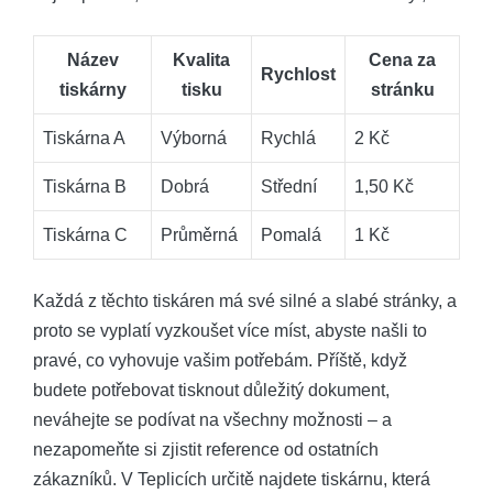
Název
Kvalita
Cena za
Rychlost
tiskárny
tisku
stránku
Tiskárna A
Výborná
Rychlá
2 Kč
Tiskárna B
Dobrá
Střední
1,50 Kč
Tiskárna C
Průměrná
Pomalá
1 Kč
Každá z těchto tiskáren má své silné a slabé stránky, a
proto se vyplatí vyzkoušet více míst, abyste našli to
pravé, co vyhovuje vašim potřebám. Příště, když
budete potřebovat tisknout důležitý dokument,
neváhejte se podívat na všechny možnosti – a
nezapomeňte si zjistit reference od ostatních
zákazníků. V Teplicích určitě najdete tiskárnu, která