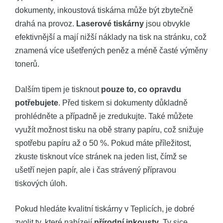
dokumenty, inkoustová tiskárna může být zbytečně
drahá na provoz.
Laserové tiskárny
jsou obvykle
efektivnější a mají nižší náklady na tisk na stránku, což
znamená více ušetřených peněz a méně časté výměny
tonerů.
Dalším tipem je tisknout
pouze to, co opravdu
potřebujete
. Před tiskem si dokumenty důkladně
prohlédněte a případně je zredukujte. Také můžete
využít možnost tisku na obě strany papíru, což snižuje
spotřebu papíru až o 50 %. Pokud máte příležitost,
zkuste tisknout více stránek na jeden list, čímž se
ušetří nejen papír, ale i čas strávený přípravou
tiskových úloh.
Pokud hledáte kvalitní tiskárny v Teplicích, je dobré
zvolit ty, které nabízejí
přírodní inkousty
. Ty sice