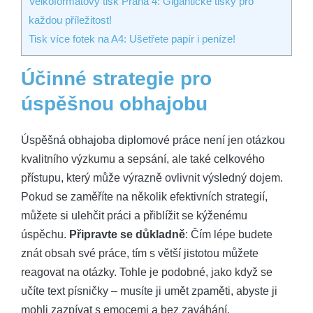
Velkoformátový tisk Praha 4: Gigantické tisky pro
každou příležitost!
Tisk více fotek na A4: Ušetřete papír i peníze!
Účinné strategie pro
úspěšnou obhajobu
Úspěšná obhajoba diplomové práce není jen otázkou
kvalitního výzkumu a sepsání, ale také celkového
přístupu, který může výrazně ovlivnit výsledný dojem.
Pokud se zaměříte na několik efektivních strategií,
můžete si ulehčit práci a přiblížit se kýženému
úspěchu.
Připravte se důkladně
: Čím lépe budete
znát obsah své práce, tím s větší jistotou můžete
reagovat na otázky. Tohle je podobné, jako když se
učíte text písničky – musíte ji umět zpaměti, abyste ji
mohli zazpívat s emocemi a bez zaváhání.