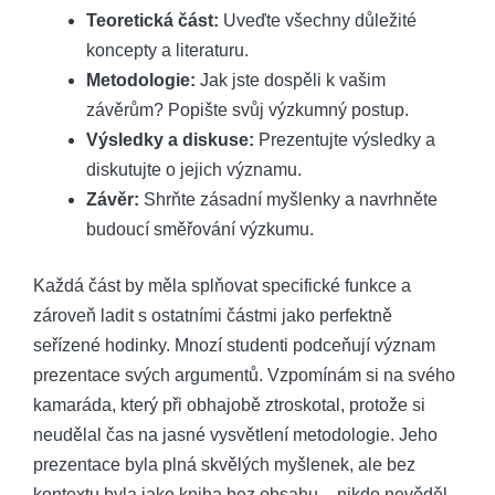
Teoretická část:
Uveďte všechny důležité
koncepty a literaturu.
Metodologie:
Jak jste dospěli k vašim
závěrům? Popište svůj výzkumný postup.
Výsledky a diskuse:
Prezentujte výsledky a
diskutujte o jejich významu.
Závěr:
Shrňte zásadní myšlenky a navrhněte
budoucí směřování výzkumu.
Každá část by měla splňovat specifické funkce a
zároveň ladit s ostatními částmi jako perfektně
seřízené hodinky. Mnozí studenti podceňují význam
prezentace svých argumentů. Vzpomínám si na svého
kamaráda, který při obhajobě ztroskotal, protože si
neudělal čas na jasné vysvětlení metodologie. Jeho
prezentace byla plná skvělých myšlenek, ale bez
kontextu byla jako kniha bez obsahu – nikdo nevěděl,