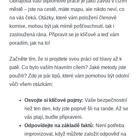
Obhajoba vaší diplomové práce je jako závod v cizím
městě – jste na cestě, máte mapu, ale nikdo neví, co
na vás čeká. Otázky, které vám položení členové
komise, mohou být jak mírné pošťouchnutí, tak i
zasloužená rána. Připravit se je klíčové a teď vám
poradím, jak na to!
Začněte tím, že si projdete svou práci od hlavy až k
patě. Co bylo vaším hlavním cílem? Jaké metody jste
použili? Zde je pár tipů, které vám pomohou být odolní
vůči všem otázkám:
Osvojte si klíčové pojmy:
Vaše bezpečnostní
než ten den, kdy jste poprvé šli na rande. Až se
vás ptají, buďte připraveni.
Odpovídejte na základě faktů:
Není potřeba
improvizovat, když můžete založit odpověď na