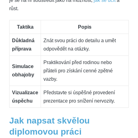
je se na ni soustředit jako na možnost,
jak se učit
a
růst.
Taktika
Popis
Důkladná
Znát svou práci do detailu a umět
příprava
odpovědět na otázky.
Praktikování před rodinou nebo
Simulace
přáteli pro získání cenné zpětné
obhajoby
vazby.
Vizualizace
Představte si úspěšné provedení
úspěchu
prezentace pro snížení nervozity.
Jak napsat skvělou
diplomovou práci