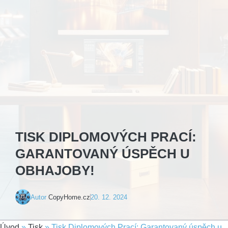
TISK DIPLOMOVÝCH PRACÍ:
GARANTOVANÝ ÚSPĚCH U
OBHAJOBY!
Autor
CopyHome.cz
20. 12. 2024
Úvod
»
Tisk
»
Tisk Diplomových Prací: Garantovaný úspěch u