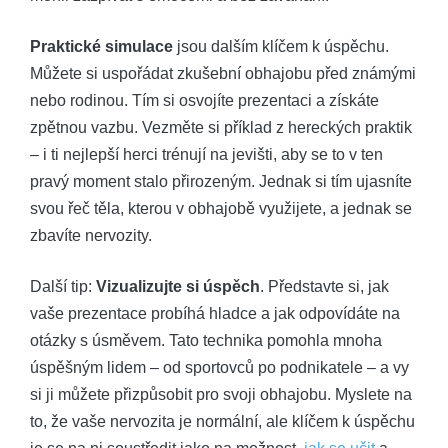
Praktické simulace
jsou dalším klíčem k úspěchu.
Můžete si uspořádat zkušební obhajobu před známými
nebo rodinou. Tím si osvojíte prezentaci a získáte
zpětnou vazbu. Vezměte si příklad z hereckých praktik
– i ti nejlepší herci trénují na jevišti, aby se to v ten
pravý moment stalo přirozeným. Jednak si tím ujasníte
svou řeč těla, kterou v obhajobě využijete, a jednak se
zbavíte nervozity.
Další tip:
Vizualizujte si úspěch
. Představte si, jak
vaše prezentace probíhá hladce a jak odpovídáte na
otázky s úsměvem. Tato technika pomohla mnoha
úspěšným lidem – od sportovců po podnikatele – a vy
si ji můžete přizpůsobit pro svoji obhajobu. Myslete na
to, že vaše nervozita je normální, ale klíčem k úspěchu