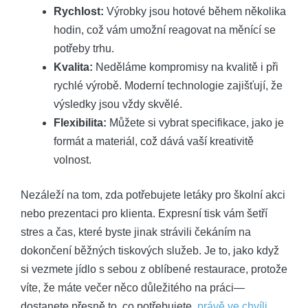
Rychlost:
Výrobky jsou hotové během několika
hodin, což vám umožní reagovat na měnící se
potřeby trhu.
Kvalita:
Neděláme kompromisy na kvalitě i při
rychlé výrobě. Moderní technologie zajišťují, že
výsledky jsou vždy skvělé.
Flexibilita:
Můžete si vybrat specifikace, jako je
formát a materiál, což dává vaší kreativitě
volnost.
Nezáleží na tom, zda potřebujete letáky pro školní akci
nebo prezentaci pro klienta. Expresní tisk vám šetří
stres a čas, které byste jinak strávili čekáním na
dokončení běžných tiskových služeb. Je to, jako když
si vezmete jídlo s sebou z oblíbené restaurace, protože
víte, že máte večer něco důležitého na práci—
dostanete přesně to, co potřebujete,
právě ve chvíli
,