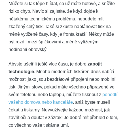
Můžete si tak lépe hlídat, co už máte hotové, a snížíte
riziko chyb. Navíc si zajistíte, že když dojde k
nějakému technickému problému, nebudete mít
zkažený celý tisk. Také si zkuste naplánovat tisk na
méně vytížené časy, kdy je fronta kratší. Někdy může
být rozdíl mezi špičkovými a méně vytíženými
hodinami obrovský!
Abyste ušetřili ještě více času, je dobré
zapojit
technologie
. Mnoho moderních tiskáren dnes nabízí
možnosti jako jsou bezdrátové připojení nebo mobilní
tisk. Jinými slovy, pokud máte všechno připravené ve
svém telefonu nebo laptopu, můžete tisknout z
pohodlí
vašeho domova nebo kanceláře
, aniž byste museli
čekat u tiskárny. Nevyužívejte každou možnost, jak
zavřít oči a doufat v zázrak! Je dobré mít přehled o tom,
co všechno vaše tiskárna umí.