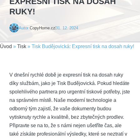
EXPRESNÍ TISK NA DOSAH
RUKY!
Autor
CopyHome.cz
31. 12. 2024
Úvod
»
Tisk
»
Tisk Budějovická: Expresní tisk na dosah ruky!
V dnešní rychlé době je expresní tisk na dosah ruky
díky službám, jako je Tisk Budějovická. Pokud hledáte
spolehlivého partnera pro urgentní tiskové potřeby, jste
na správném místě. Naše moderní technologie a
odborný tým zajistí, že vaše dokumenty budou
vytisknuty rychle a kvalitně, bez zbytečných prodlev.
Připravte se na to, že s námi nejen ušetříte čas, ale
také získáte profesionální výsledky, které se neztratí v