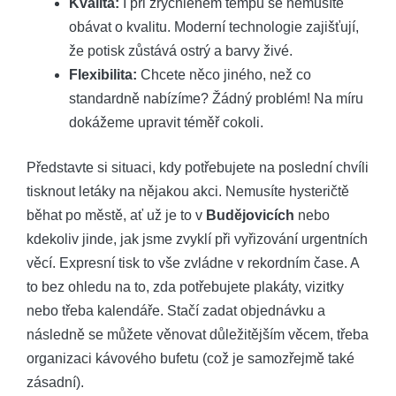
Kvalita:
I při zrychleném tempu se nemusíte
obávat o kvalitu. Moderní technologie zajišťují,
že potisk zůstává ostrý a barvy živé.
Flexibilita:
Chcete něco jiného, než co
standardně nabízíme? Žádný problém! Na míru
dokážeme upravit téměř cokoli.
Představte si situaci, kdy potřebujete na poslední chvíli
tisknout letáky na nějakou akci. Nemusíte hysteričtě
běhat po městě, ať už je to v
Budějovicích
nebo
kdekoliv jinde, jak jsme zvyklí při vyřizování urgentních
věcí. Expresní tisk to vše zvládne v rekordním čase. A
to bez ohledu na to, zda potřebujete plakáty, vizitky
nebo třeba kalendáře. Stačí zadat objednávku a
následně se můžete věnovat důležitějším věcem, třeba
organizaci kávového bufetu (což je samozřejmě také
zásadní).