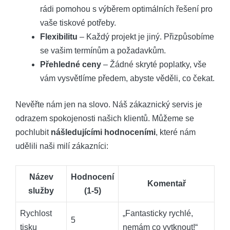
rádi pomohou s výběrem optimálních řešení pro
vaše tiskové potřeby.
Flexibilitu
– Každý projekt je jiný. Přizpůsobíme
se vašim termínům a požadavkům.
Přehledné ceny
– Žádné skryté poplatky, vše
vám vysvětlíme předem, abyste věděli, co čekat.
Nevěřte nám jen na slovo. Náš zákaznický servis je
odrazem spokojenosti našich klientů. Můžeme se
pochlubit
nášledujícími hodnoceními
, které nám
udělili naši milí zákazníci:
Název
Hodnocení
Komentař
služby
(1-5)
Rychlost
„Fantasticky rychlé,
5
tisku
nemám co vytknout!“