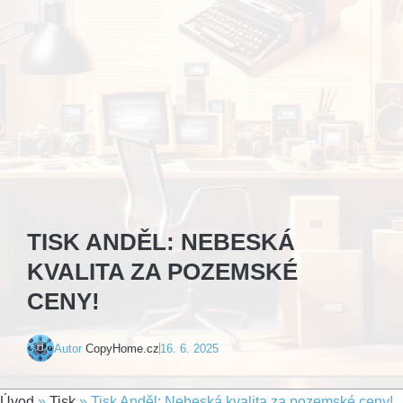
TISK ANDĚL: NEBESKÁ
KVALITA ZA POZEMSKÉ
CENY!
Autor
CopyHome.cz
16. 6. 2025
Úvod
»
Tisk
»
Tisk Anděl: Nebeská kvalita za pozemské ceny!