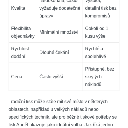
Nedokonalá, často
Vysoká,
Kvalita
vyžaduje dodatečné
detailní tisk bez
úpravy
kompromisů
Flexibilita
Cokoli od 1
Minimální množství
objednávky
kusu výše
Rychlost
Rychlé a
Dlouhé čekání
dodání
spolehlivé
Přístupné, bez
Cena
Často vyšší
skrytých
nákladů
Tradiční tisk může stále mít své místo v některých
oblastech, například u velkých nákladů nebo
specifických technik, ale pro běžné tiskové potřeby se
tisk Anděl ukazuje jako ideální volba. Jak říká jedno