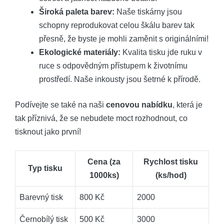
Široká paleta barev:
Naše tiskárny jsou
schopny reprodukovat celou škálu barev tak
přesně, že byste je mohli zaměnit s originálními!
Ekologické materiály:
Kvalita tisku jde ruku v
ruce s odpovědným přístupem k životnímu
prostředí. Naše inkousty jsou šetrné k přírodě.
Podívejte se také na naši
cenovou nabídku
, která je
tak příznivá, že se nebudete moct rozhodnout, co
tisknout jako první!
Cena (za
Rychlost tisku
Typ tisku
1000ks)
(ks/hod)
Barevný tisk
800 Kč
2000
Černobílý tisk
500 Kč
3000