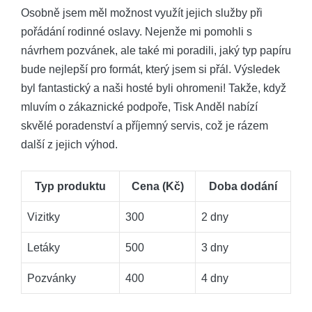
Osobně jsem měl možnost využít jejich služby při
pořádání rodinné oslavy. Nejenže mi pomohli s
návrhem pozvánek, ale také mi poradili, jaký typ papíru
bude nejlepší pro formát, který jsem si přál. Výsledek
byl fantastický a naši hosté byli ohromeni! Takže, když
mluvím o zákaznické podpoře, Tisk Anděl nabízí
skvělé poradenství a příjemný servis, což je rázem
další z jejich výhod.
Typ produktu
Cena (Kč)
Doba dodání
Vizitky
300
2 dny
Letáky
500
3 dny
Pozvánky
400
4 dny