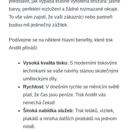
představit, jak vypadá krásně vytištěná brožura: jasné
barvy, perfektní rozložení a žádné rozmazané okraje.
To vše vám zajistí, že vaši zákazníci nebo partneři
budou mít jedinečný zážitek.
Podívejme se na některé hlavní benefity, které tisk
Anděl přináší:
Vysoká kvalita tisku:
S moderními tiskovými
technikami se vaše návrhy stanou skutečnými
uměleckými díly.
Rychlost:
V dnešním rychle se měnícím světě
platí, že čas jsou peníze. Tisk Anděl vás
nenechá čekat!
Široká nabídka služeb:
Tisk letáků, vizitek,
plakátů a mnoha dalších produktů na jednom
místě.