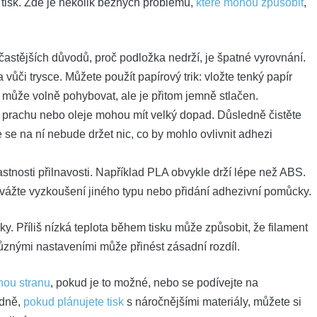
 tisk. Zde je několik běžných problémů,
které mohou způsobit
,
astějších důvodů, proč podložka nedrží, je špatné vyrovnání.
vůči trysce. Můžete použít papírový trik: vložte tenký papír
r může volně pohybovat, ale je přitom jemně stlačen.
 prachu nebo oleje mohou mít velký dopad. Důsledně čistěte
e se na ní nebude držet nic, co by mohlo ovlivnit adhezi
stnosti přilnavosti. Například PLA obvykle drží lépe než ABS.
vážte vyzkoušení jiného typu nebo přidání adhezivní pomůcky.
y. Příliš nízká teplota během tisku může způsobit, že filament
ůznými nastaveními může přinést zásadní rozdíl.
hou stranu
, pokud je to možné, nebo se podívejte na
adně,
pokud plánujete tisk
s náročnějšími materiály, můžete si