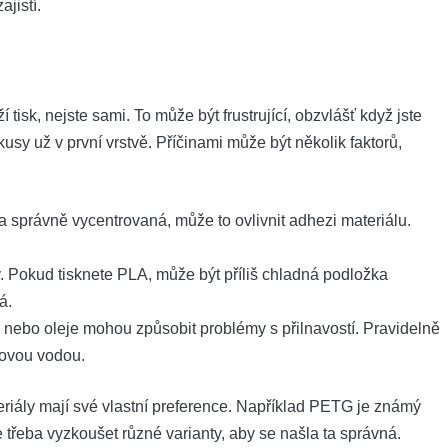
ajistí.
isk, nejste sami. To může být frustrující, obzvlášť když jste
sy už v první vrstvě. Příčinami může být několik faktorů,
správně vycentrovaná, může to ovlivnit adhezi materiálu.
. Pokud tisknete PLA, může být příliš chladná podložka
á.
 nebo oleje mohou způsobit problémy s přilnavostí. Pravidelně
lovou vodou.
eriály mají své vlastní preference. Například PETG je známý
 třeba vyzkoušet různé varianty, aby se našla ta správná.