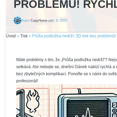
PROBLÉMŮ! RYCHL
Autor
CopyHome.cz
5. 5. 2025
Úvod
»
Tisk
»
Průša podložka nedrží: 3D tisk bez problémů! 
Máte problémy s tím, že „Průša podložka nedrží“? Nej
setkává. Ale nebojte se, dnešní článek nabízí rychlá a
bez zbytečných komplikací. Ponořte se s námi do světa 
profesionál!