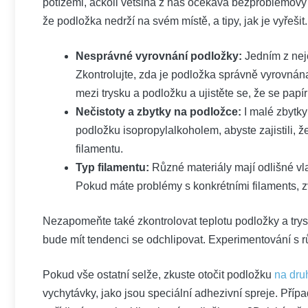
potížemi, ačkoli většina z nás očekává bezproblémový
že podložka nedrží na svém místě, a tipy, jak je vyřešit.
Nesprávné vyrovnání podložky:
Jedním z nejč
Zkontrolujte, zda je podložka správně vyrovnána 
mezi trysku a podložku a ujistěte se, že se papí
Nečistoty a zbytky na podložce:
I malé zbytky
podložku isopropylalkoholem, abyste zajistili, ž
filamentu.
Typ filamentu:
Různé materiály mají odlišné vla
Pokud máte problémy s konkrétními filaments, z
Nezapomeňte také zkontrolovat teplotu podložky a trysk
bude mít tendenci se odchlipovat. Experimentování s r
Pokud vše ostatní selže, zkuste otočit podložku
na dru
vychytávky, jako jsou speciální adhezivní spreje. Příp