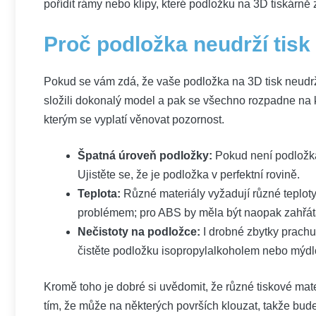
pořídit rámy nebo klipy, které podložku na 3D tiskárně z
Proč podložka neudrží tisk
Pokud se vám zdá, že vaše podložka na 3D tisk neudrží t
složili dokonalý model a pak se všechno rozpadne na ku
kterým se vyplatí věnovat pozornost.
Špatná úroveň podložky:
Pokud není podložka 
Ujistěte se, že je podložka v perfektní rovině.
Teplota:
Různé materiály vyžadují různé teploty
problémem; pro ABS by měla být naopak zahřát
Nečistoty na podložce:
I drobné zbytky prachu
čistěte podložku isopropylalkoholem nebo mýd
Kromě toho je dobré si uvědomit, že různé tiskové mat
tím, že může na některých površích klouzat, takže bude