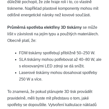
důležité⁣ pochopit, ⁢že zde hraje roli i to, ​co vlastně
tiskneme. Například plastové komponenty mohou⁤ mít
odlišné energetické nároky než kovové součásti.
Průměrná spotřeba elektřiny 3D tiskárny
se může
lišit v závislosti na jejím typu a použitých⁢ materiálech.
Obecně platí, že:
FDM tiskárny spotřebují přibližně 50–250 W.
SLA tiskárny mohou⁤ potřebovat ⁣až 40–80 W, ale
s eloxovanými LED zdroji se dá⁤ snížit.
Laserové tiskárny mohou dosahovat spotřeby
250 W a více.
To znamená, že pokud plánujete 3D‍ tisk provádět
pravidelně, měli byste ‍mít představu o tom, jaké
spotřeby se dopouštíte. ⁤Vytvoření kalkulace nákladů