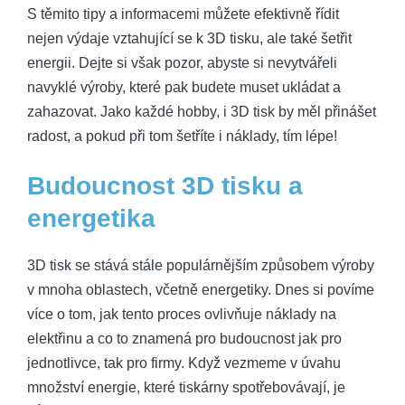
S těmito tipy⁤ a informacemi můžete efektivně řídit⁢
nejen výdaje vztahující se⁤ k 3D tisku, ‌ale také ​šetřit
energii. Dejte si však pozor, ⁣abyste si nevytvářeli
navyklé výroby, ⁣které pak budete muset ukládat a
zahazovat. Jako každé hobby, i 3D tisk by měl přinášet
radost,⁣ a pokud⁣ při tom šetříte⁣ i náklady, tím lépe!
Budoucnost 3D tisku a​
energetika
3D tisk se stává‌ stále populárnějším způsobem výroby
v mnoha oblastech, včetně energetiky. Dnes si ⁣povíme
více o​ tom, jak tento proces ovlivňuje náklady ‌na
elektřinu ⁣a co to znamená ⁢pro budoucnost jak pro
jednotlivce, ‌tak pro firmy. Když vezmeme v úvahu
⁣množství energie, které tiskárny spotřebovávají, je