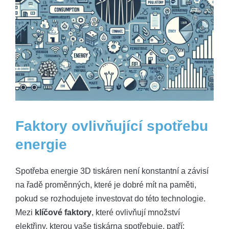
Faktory ⁢ovlivňující spotřebu​
energie
Spotřeba ⁢energie 3D tiskáren není ⁣konstantní a závisí
na ‍řadě proměnných, které ⁤je dobré mít na paměti,
pokud se rozhodujete ⁣investovat do této ‌technologie.
Mezi
klíčové faktory
, které⁣ ovlivňují množství
elektřiny, kterou vaše tiskárna spotřebuje, patří: