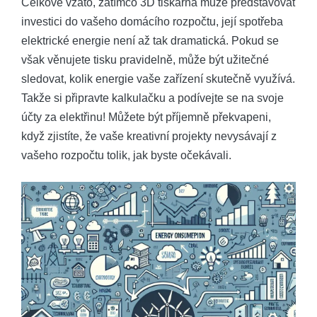
Celkově⁤ vzato, zatímco 3D tiskárna může představovat
investici do vašeho domácího rozpočtu, její spotřeba
elektrické energie není až tak dramatická. ⁢Pokud se
však ​věnujete tisku ​pravidelně, může být ‌užitečné
sledovat, kolik energie ​vaše ⁢zařízení skutečně využívá.
Takže‍ si připravte kalkulačku a podívejte se na svoje
účty za elektřinu! Můžete být příjemně překvapeni,
když⁤ zjistíte, že vaše kreativní projekty nevysávají z
⁤vašeho rozpočtu tolik, jak byste očekávali.