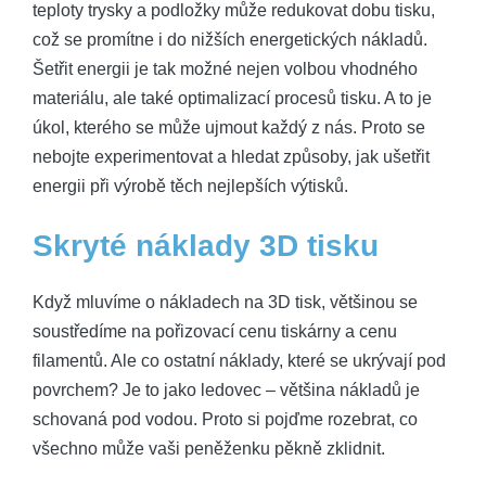
teploty trysky a ⁢podložky může redukovat⁣ dobu tisku,‌
což se promítne i do nižších energetických nákladů.
Šetřit energii je tak​ možné nejen volbou vhodného
materiálu, ale ‌také ​optimalizací procesů tisku. A to​ je
úkol, kterého se může ​ujmout každý z nás. Proto se​
nebojte experimentovat a hledat způsoby, jak ušetřit
energii při výrobě těch nejlepších výtisků.
Skryté ‍náklady 3D tisku
Když mluvíme⁤ o⁣ nákladech⁣ na⁣ 3D tisk, většinou ⁣se
⁤soustředíme na pořizovací cenu tiskárny a cenu
filamentů. Ale⁢ co ostatní náklady, které se ukrývají ‍pod
povrchem? Je to⁤ jako⁢ ledovec – většina nákladů je
⁣schovaná pod vodou. Proto si pojďme rozebrat, co‌
všechno může vaši peněženku pěkně zklidnit.