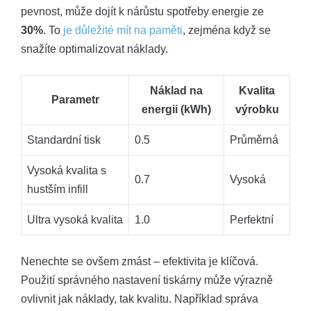
pevnost, může dojít⁢ k nárůstu spotřeby energie ze
30%
. To
je ‌důležité mít na paměti
, ​zejména když se
snažíte optimalizovat náklady.
Náklad na
Kvalita
Parametr
energii (kWh)
výrobku
Standardní⁢ tisk
0.5
Průměrná
Vysoká kvalita s
0.7
Vysoká
hustším ⁢infill
Ultra vysoká kvalita
1.0
Perfektní
Nenechte se ovšem zmást – efektivita je klíčová.
Použití správného nastavení tiskárny ‌může​ výrazně‌
ovlivnit jak náklady, tak kvalitu. Například správa