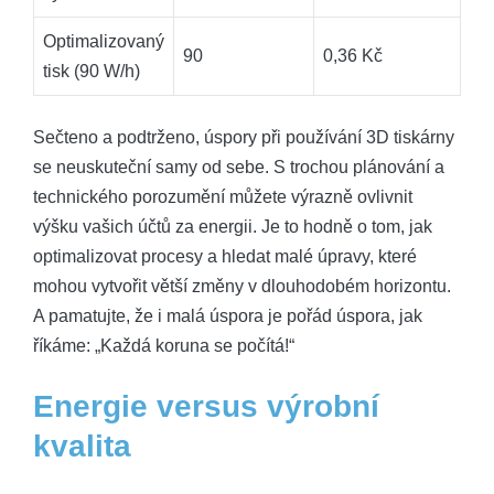
Optimalizovaný
90
0,36 Kč
tisk (90 W/h)
Sečteno ⁤a podtrženo, úspory při používání 3D tiskárny
se neuskuteční ⁣samy od sebe. S trochou plánování a
technického porozumění‌ můžete výrazně ovlivnit
výšku vašich účtů za energii. Je⁤ to ​hodně o tom, jak
optimalizovat procesy⁤ a hledat malé úpravy, které
mohou vytvořit větší změny v ‌dlouhodobém horizontu.‌
A pamatujte,⁤ že i malá úspora je pořád ​úspora, jak⁢
říkáme: „Každá koruna se počítá!“
Energie versus výrobní
kvalita