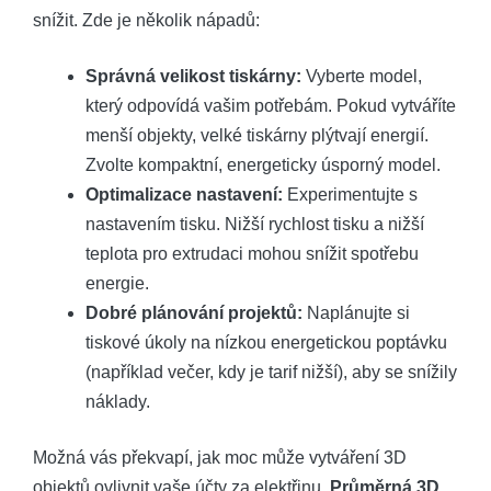
snížit. ⁤Zde je několik⁤ nápadů:
Správná velikost tiskárny:
Vyberte model,
který odpovídá vašim potřebám. Pokud‌ vytváříte‌
menší objekty, velké ⁢tiskárny plýtvají ​energií.
Zvolte kompaktní, energeticky⁤ úsporný model.
Optimalizace nastavení:
Experimentujte s
nastavením‍ tisku. Nižší​ rychlost tisku a nižší
teplota pro extrudaci⁢ mohou snížit⁣ spotřebu
energie.
Dobré plánování projektů:
Naplánujte si
tiskové úkoly na nízkou ⁣energetickou poptávku
(například večer, kdy je tarif nižší), aby se snížily
‍náklady.
Možná vás překvapí, jak moc může⁢ vytváření 3D
objektů ovlivnit vaše účty za elektřinu.
Průměrná 3D