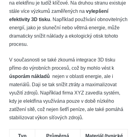
na ‌elektřinu je tudíž klíčové. Na ​druhou stranu existuje⁤
stále více výzkumů zaměřených na
vylepšení
efektivity ‌3D tisku
. ‍Například používání obnovitelných
energií,⁣ jako je ‍sluneční nebo větrná energie, může⁤
dramaticky⁤ snížit náklady ⁤a ekologický ⁣otisk tohoto
procesu.
V současnosti se také zkoumá integrace ⁤3D tisku
přímo do výrobních procesů, což by mohlo ⁣vést k
úsporám nákladů
⁢ nejen ⁣v oblasti energie, ale‌ i
materiálů. Daji se tak snížit ztráty a maximalizovat
využití zdrojů. Například firma XYZ‍ zavedla systém,⁣
kdy je ​elektřina využívána pouze‌ v době nízkého‌
zatížení sítě, což nejen ​šetří peníze, ale také ⁣pomáhá
stabilizovat výkon síťových zdrojů.
Typ
Průměrná
Materiál ‍(typické