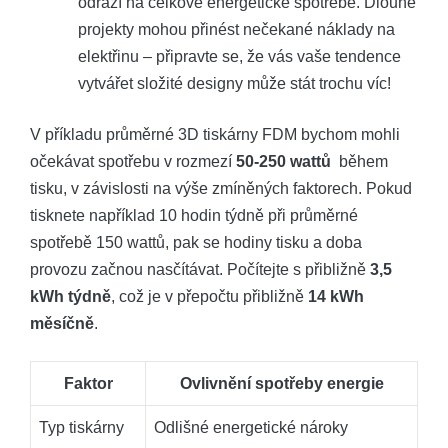
odráží ⁢na celkové energetické spotřebě. Dlouhé
projekty‍ mohou přinést nečekané náklady⁤ na
elektřinu – připravte se, že vás vaše tendence
vytvářet složité designy může stát⁢ trochu víc!
V příkladu průměrné 3D tiskárny FDM bychom mohli
očekávat ⁢spotřebu v rozmezí
50-250 wattů
‌ během
tisku, v závislosti na výše zmíněných faktorech. Pokud
tisknete například 10 hodin týdně při průměrné
spotřebě 150 wattů, ⁣pak se hodiny tisku ​a doba
provozu začnou nasčítávat. Počítejte s přibližně
3,5
kWh týdně
, což je v přepočtu přibližně
14 kWh
měsíčně
.
Faktor
Ovlivnění spotřeby energie
Typ​ tiskárny
Odlišné‌ energetické nároky