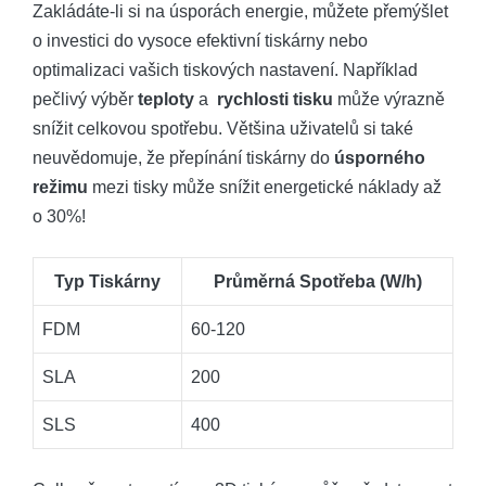
Zakládáte-li si na úsporách energie, můžete přemýšlet
o investici do vysoce efektivní tiskárny nebo
optimalizaci vašich‍ tiskových nastavení. ​Například
pečlivý výběr
teploty
a ​
rychlosti tisku
může výrazně
snížit celkovou spotřebu. Většina uživatelů si také
neuvědomuje,⁤ že přepínání tiskárny ‍do
úsporného
režimu
mezi tisky může ⁢snížit energetické náklady až
⁣o 30%!
Typ​ Tiskárny
Průměrná Spotřeba ⁢(W/h)
FDM
60-120
SLA
200
SLS
400