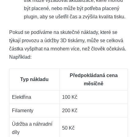
tisk může vyžadovat aktualizace, které mohou
být placené, nebo může být potřeba placený
plugin, aby se‌ ušetřil čas a zvýšila ‌kvalita tisku.
Pokud se podíváme na skutečné ⁢náklady, které se
‍týkají provozu ​a údržby 3D tiskárny, může se celková
částka vyšplhat ‌na mnohem více, než člověk ⁣očekává.
Například:
Předpokládaná cena
Typ nákladu
měsíčně
Elektřina
100 Kč
Filamenty
200 Kč
Údržba​ a náhradní
50 Kč
díly