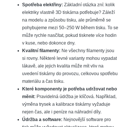
Spotřeba elektřiny:
Základní ⁢otázka⁢ zní: kolik
elektriky vlastně‌ 3D tiskárna potřebuje?‍ Záleží
na modelu a způsobu tisku, ⁤ale průměrně se
pohybujeme mezi 50–250 W během tisku. To se‌
může ‍rychle‍ nasčítat, pokud tisknete více hodin
⁢v kuse, nebo dokonce dny.
Kvalitní filamenty:
Ne všechny filamenty jsou
si rovny. Některé⁣ levné varianty mohou‍ vypadat
lákavě, ale​ jejich kvalita může‍ mít vliv na
uvedení tiskárny do provozu, ⁣celkovou spotřebu
materiálu a čas tisku.
Které komponenty je potřeba udržovat nebo⁣
měnit:
Pravidelná údržba je klíčová. Například, ​
výměna trysek a kalibrace tiskárny​ vyžaduje
nejen čas, ale i peníze na náhradní díly.
Údržba a‌ software:
‍Nejnovější‌ software pro⁢