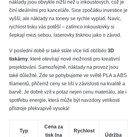
náklady jsou obvykle nižší než u inkoustových, což je
činí ideálními pro kanceláře. Sice⁢ zpočátku investice je
vyšší,⁤ ale ‌náklady na⁣ tonery se rychle vyplatí. Navíc,
rychlost tisku vás potěší – zatímco inkoustovky ​si
šepkají mezi sebou, laserovky tisknou jako o závod.
V poslední době si‍ také stále více lidí oblíbilo
3D⁣
tiskárny
,⁣ které otevírají‌ nové ⁤možnosti pro kreativní
projektování. Samozřejmě, ⁢náklady na provoz⁤ jsou
také důležité. Zde se pohybujeme ve ‌světě​ PLA a ABS‌
filamentů, přičemž ceny⁢ se liší v závislosti na kvalitě a
barvě. Je dobré vzít v potaz nejen cenu ​materiálu, ale i⁣
spotřebu energie, která může být navzdory⁤ velikosti
přístroje překvapivě vysoká!
Cena za
Typ
Rychlost
tisk⁢ (na
Údržba