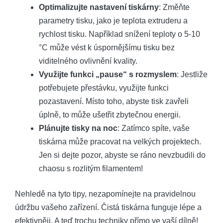
Optimalizujte nastavení tiskárny
: ‌Změňte
parametry tisku, ⁣jako je teplota extruderu a
rychlost tisku. Například snížení teploty o 5-10
°C‌ může vést k úspornějšímu tisku bez
viditelného⁢ ovlivnění kvality.
Využijte funkci „pause“‌ s rozmyslem
: Jestliže
potřebujete ‍přestávku, využijte funkci
pozastavení. ​Místo ​toho, abyste ⁢tisk⁤ zavřeli
úplně, to může ušetřit zbytečnou ⁣energii.
Plánujte tisky na noc
: Zatímco spíte, vaše
tiskárna může pracovat na velkých projektech.
Jen si⁣ dejte‌ pozor, abyste se ráno nevzbudili do
chaosu s ⁤rozlitým ⁤filamentem!
Nehledě na tyto tipy, nezapomínejte na​ pravidelnou
údržbu vašeho zařízení. Čistá tiskárna⁢ funguje lépe a⁣
efektivněji. A teď⁢ trochu techniky přímo ve⁢ vaší dílně!