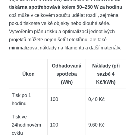
tiskárna spotřebovává kolem​ 50–250 W za ​hodinu
,
což může v celkovém​ součtu udělat rozdíl, zejména
pokud tisknete velké objekty⁤ nebo dlouhé série.
Vytvořením plánu tisku a optimalizací jednotlivých
projektů můžete nejen ‌šetřit elektřinu, ale také
minimalizovat náklady na filamentu a další materiály.
Odhadovaná
Náklady (při⁣
Úkon
spotřeba
sazbě 4
(W/h)
Kč/kWh)
Tisk po ‍1
100
0,40 Kč
hodinu
Tisk ve
24hodinovém
100
9,60 Kč
cyklu