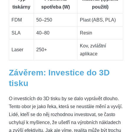
tiskárny
spotřeba (W)
použití)
FDM
50–250
Plast (ABS, ​PLA)
SLA
40–80
Resin
Kov, zvláštní
Laser
250+
aplikace
Závěrem: Investice do ⁣3D
tisku
O investicích do‍ 3D tisku by ‍se​ dalo vyprávět ​dlouho.
Tento obor je⁣ jako⁢ řeka, která se neustále mění a vyvíjí.
Lidé, kteří se do něj rozhodnou investovat, se často
uchylují ​k myšlence, že ušetří na výrobních nákladech
a zvýší ‍efektivitu. Jak ale víme, realita ​může být ⁣trochu