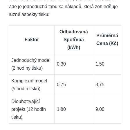
Zde je⁤ jednoduchá ⁣tabulka nákladů,⁤ která zohledňuje‌
různé ‌aspekty tisku:
Odhadovaná
Průměrná
Faktor
Spotřeba⁢
Cena (Kč)
(kWh)
Jednoduchý‌ model
0,30
1,50
(2 hodiny tisku)
Komplexní model
0,75
3,75
(5 hodin ‍tisku)
Dlouhotrvající
‍projekt (12 hodin⁣
1,80
9,00
tisku)