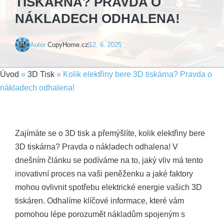
TISKÁRNA? PRAVDA O
NÁKLADECH ODHALENA!
Autor
CopyHome.cz
12. 6. 2025
Úvod
»
3D Tisk
»
Kolik elektřiny bere 3D tiskárna? Pravda o
nákladech odhalena!
Zajímáte se o 3D​ tisk a přemýšlíte, kolik⁤ elektřiny bere
3D tiskárna? Pravda⁢ o nákladech odhalena! V
dnešním článku⁣ se podíváme na ⁢to, jaký vliv má​ tento
inovativní proces na⁣ vaši peněženku a jaké faktory
mohou ovlivnit ⁣spotřebu elektrické ⁢energie ⁤vašich 3D
tiskáren. Odhalíme⁤ klíčové informace, které vám​
pomohou lépe porozumět nákladům spojeným s