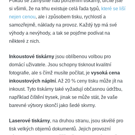
Pokud se ​zamýšlíte ‍nad​ pořízením tiskárny, určitě jste
si ⁢všimli, že na trhu existuje celá řada typů,
které se liší
nejen cenou
, ale i ⁣způsobem⁣ tisku, rychlostí a⁣
samozřejmě, náklady na⁤ provoz. Každý⁤ typ má své
‌výhody a‌ nevýhody, a tak se‍ pojďme podívat ​na
některé z nich.
Inkoustové tiskárny
jsou⁣ oblíbenou‌ volbou pro
domácí uživatele.⁤ Jsou schopny tisknout kvalitní
fotografie, ale s čímž musíte počítat, je
vysoká cena
inkoustových náplní
. Až 20 % ceny tisku může jít na
inkoust. Tyto​ tiskárny také vyžadují občasnou údržbu,⁣
například ⁢čištění trysek, jinak​ se může stát, že vaše
barevné výtvory skončí jako šedé skvrny.
Laserové tiskárny
, na druhou ⁢stranu, ⁢jsou skvélé pro
tisk velkých objemů dokumentů. Jejich provozní⁣