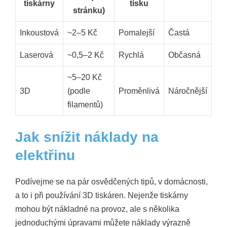
tiskárny
tisku
stránku)
Inkoustová
~2–5 ‌Kč
Pomalejší
Častá
Laserová
~0,5–2 Kč
Rychlá
Občasná
~5–20 ‍Kč
3D
(podle
Proměnlivá
Náročnější
filamentů)
Jak snížit náklady ⁤na
elektřinu
Podívejme se na pár osvědčených tipů,⁣ v domácnosti,
a to i při‌ používání 3D tiskáren. ‍Nejenže tiskárny
mohou být nákladné na provoz, ale s několika
jednoduchými úpravami můžete⁣ náklady výrazně