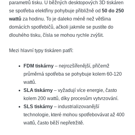
parametrů tisku. U běžných desktopových 3D tiskáren​
se spotřeba elektřiny pohybuje přibližně od
50 do 250
wattů
za hodinu. To je ⁤daleko méně než většina
domácích spotřebičů, ačkoli jakmile se pustíte do
dlouhého ⁢tisku, čísla se mohou rychle‍ zvýšit.
Mezi hlavní typy tiskáren patří:
FDM tiskárny
– nejrozšířenější, přičemž
průměrná spotřeba se pohybuje ​kolem ‍60-120
wattů.
SLA tiskárny
– vyžadují více⁤ energie, často
kolem ⁣200 wattů, díky procesům vytvrzování.
SLS tiskárny
– industrializovanější
technologie, které mohou spotřebovávat až ⁣400
wattů, často běží nepřetržitě.