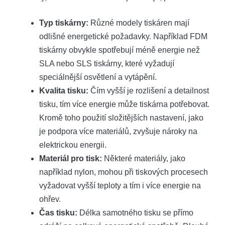
Typ ⁤tiskárny:
Různé modely tiskáren mají​
odlišné​ energetické požadavky. Například FDM
tiskárny ‍obvykle spotřebují méně energie než
SLA nebo SLS tiskárny, které vyžadují
⁤speciálnější osvětlení a vytápění.
Kvalita tisku:
Čím vyšší‌ je rozlišení a detailnost
tisku, tím⁤ více energie může tiskárna potřebovat.
Kromě toho použití složitějších nastavení, jako
je podpora více materiálů, zvyšuje ​nároky na⁣
elektrickou energii.
Materiál⁢ pro tisk:
Některé materiály, jako
například ⁤nylon, mohou při tiskových procesech⁢
vyžadovat vyšší⁢ teploty a tím i více energie na
ohřev.
Čas tisku:
Délka samotného tisku se přímo