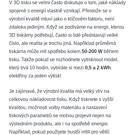
V 3D tisku se velmi ⁤často diskutuje o tom, jaké náklady
spojené s⁣ energií vlastně ⁣vznikají. Přestože ⁢se o ​
výrobní ‌kvalitě mluví jako o klíčovém faktoru, není
zdaleka jediným. Když ⁤se podíváme​ na energii, kterou
3D tiskárny⁣ potřebují, ‌často⁣ si lidé představují velké
číslo, ale realita je trochu jiná. Například průměrná
tiskárna⁣ může ‌mít spotřebu kolem
50-200​ W
během
tisku. Takže pokud se rozhodnete vytisknout model,
který trvá 10 hodin, vybíráte si mezi
0,5 a 2 ⁤kWh
elektřiny za jeden výtisk!
Je zajímavé, že výrobní​ kvalita ​má velký vliv na
celkovou nákladovost tisku. Když​ tisknete⁤ s ⁣vyšší
kvalitou, možnosti​ volby materiálu a nastavení
tiskových​ parametrů se ‌mohou projevit‌ nejen na
výsledném produktu,​ ale‍ i na spotřebě ‍energie.
‌Například, pokud použijete hustší infill pro větší