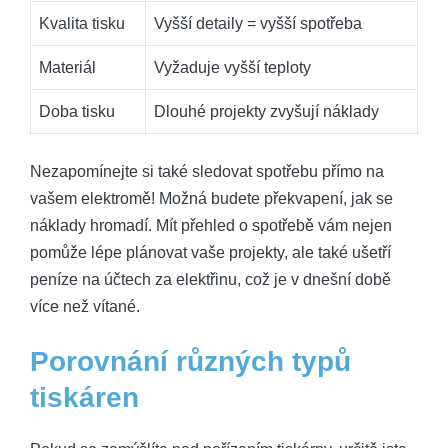
Kvalita tisku
Vyšší detaily ⁤= vyšší spotřeba
Materiál
Vyžaduje vyšší ⁢teploty
Doba tisku
Dlouhé⁢ projekty zvyšují náklady
Nezapomínejte si také sledovat spotřebu přímo na
⁤vašem elektromě! Možná budete překvapení, jak⁢ se
náklady hromadí. Mít ⁢přehled o ‌spotřebě vám nejen
pomůže lépe plánovat vaše projekty, ale‍ také⁤ ušetří
peníze na účtech za elektřinu,⁢ což je v dnešní⁢ době
více než vítané.
Porovnání různých typů
tiskáren