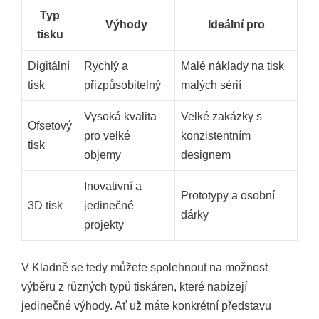
Typ
Výhody
Ideální pro
tisku
Digitální
Rychlý a
Malé náklady na tisk
tisk
přizpůsobitelný
malých sérií
Vysoká kvalita
Velké zakázky s
Ofsetový
pro velké
konzistentním
tisk
objemy
designem
Inovativní a
Prototypy a osobní
3D tisk
jedinečné
dárky
projekty
V Kladně se tedy můžete spolehnout na možnost
výběru z různých typů tiskáren, které nabízejí
jedinečné výhody. Ať už máte konkrétní představu