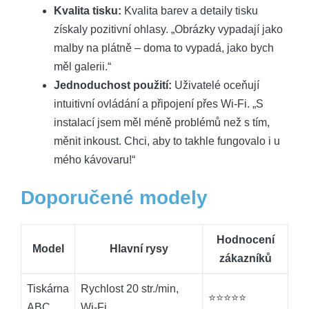
Kvalita tisku:
Kvalita barev a detaily tisku
získaly pozitivní ohlasy. „Obrázky vypadají jako
malby na plátně – doma to vypadá, jako bych
měl galerii.“
Jednoduchost použití:
Uživatelé oceňují
intuitivní ovládání a připojení přes Wi-Fi. „S
instalací jsem měl méně problémů než s tím,
měnit inkoust. Chci, aby to takhle fungovalo i u
mého kávovaru!“
Doporučené modely
Hodnocení
Model
Hlavní rysy
zákazníků
Tiskárna
Rychlost 20 str./min,
⭐️⭐️⭐️⭐️⭐️
ABC
Wi-Fi