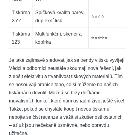
Tiskárna
Špičková kvalita barev,
⭐️⭐️⭐️⭐️
XYZ
duplexní tisk
Tiskárna
Multifunkční, skener a
⭐️⭐️⭐️⭐️⭐️
123
kopírka
Je také zajímavé sledovat, jak se trendy v tisku vyvíjejí.
Vědci a odborníci neustále zkoumají nová řešení, jak
zlepšit efektivitu a trvanlivost tiskových materiálů. Tím
se posouvají hranice toho, co si můžeme na našich
tiskárnách dovolit. Možná se brzy dočkáme
inovativních funkcí, které nám usnadní život ještě více!
Takže, pokud se chystáte koupit novou tiskárnu,
nebojte se číst recenze a vážit si zkušeností ostatních
– ať už jsou nečekaně úsměvné, nebo opravdu
užitečné.