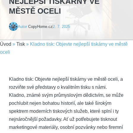
NEJLEPŠÍ TISKÁRNY VE
MĚSTĚ OCELI
Autor
CopyHome.cz
2. 7. 2025
Úvod
»
Tisk
»
Kladno tisk: Objevte nejlepší tiskárny ve městě
oceli
Kladno tisk: Objevte nejlepší tiskárny ve městě oceli, a
rozviňte své představy o kvalitním tisku s námi.
Kladno, známé svým průmyslovým dědictvím, se může
pochlubit nejen bohatou historií, ale také širokým
spektrem moderních tiskových služeb, které splní i ty
nejnáročnější požadavky. Ať už potřebujete tisknout
marketingové materiály, osobní pozvánky nebo firemní