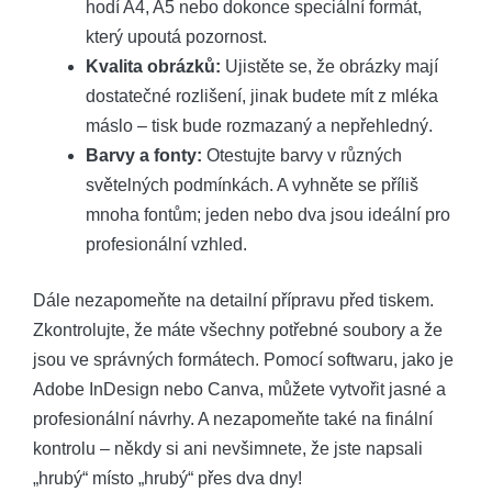
hodí A4, A5 nebo dokonce speciální formát,
který upoutá pozornost.
Kvalita obrázků:
Ujistěte se, že obrázky mají
dostatečné rozlišení, jinak budete mít z mléka
máslo – tisk bude rozmazaný a nepřehledný.
Barvy a fonty:
Otestujte barvy v různých
světelných podmínkách. A vyhněte se příliš
mnoha fontům; jeden nebo dva jsou ideální pro
profesionální vzhled.
Dále nezapomeňte na detailní přípravu před tiskem.
Zkontrolujte, že máte všechny potřebné soubory a že
jsou ve správných formátech. Pomocí softwaru, jako je
Adobe InDesign nebo Canva, můžete vytvořit jasné a
profesionální návrhy. A nezapomeňte také na finální
kontrolu – někdy si ani nevšimnete, že jste napsali
„hrubý“ místo „hrubý“ přes dva dny!