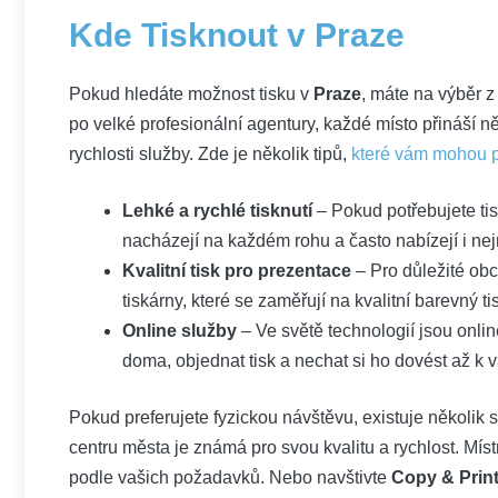
Kde Tisknout v Praze
Pokud hledáte možnost tisku v
Praze
, máte na výběr z 
po velké profesionální agentury, každé místo přináší n
rychlosti služby. Zde je několik tipů,
které vám mohou p
Lehké a rychlé tisknutí
– Pokud potřebujete tis
nacházejí na ​každém rohu a často nabízejí i ne
Kvalitní tisk pro prezentace
– Pro důležité ob
tiskárny, které se zaměřují na kvalitní barevný ti
Online služby
– Ve světě​ technologií jsou onlin
doma, objednat tisk a nechat si ho dovést až k v
Pokud preferujete fyzickou návštěvu, existuje několik 
centru města je známá pro svou kvalitu a rychlost. Mís
podle vašich​ požadavků. Nebo navštivte
Copy & Prin