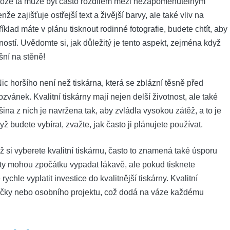
 protože ta může být často rozdílem mezi nezapomenutelným
nže zajišťuje ostřejší text a živější ‍barvy, ale také vliv na
íklad máte v plánu tisknout rodinné fotografie, budete chtít, aby
ostí. Uvědomte si,⁣ jak důležitý je tento aspekt, zejména když
šní na stěně!
Nic horšího není než tiskárna, která se zblázní těsně ⁢před
vánek. Kvalitní ​tiskárny mají ‍nejen delší životnost,​ ale⁤ také
šina z nich je navržena tak, aby zvládla ​vysokou zátěž, a to je
dyž budete vybírat, zvažte, jak často ji plánujete používat.
ž si vyberete kvalitní tiskárnu, často to znamená také úsporu
y mohou zpočátku vypadat lákavě, ale ‌pokud tisknete⁤
chle vyplatit investice ⁢do kvalitnější tiskárny. Kvalitní
čky nebo osobního projektu, což dodá na váze každému