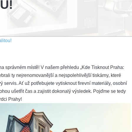
U!
litou!
 na ⁤správném místě! V našem přehledu „Kde Tisknout Praha:⁤
ybrali ty nejrenomovanější a nejspolehlivější tiskárny, které
ý servis. Ať už potřebujete vytisknout firevní materiály, osobní
hou ušetřit čas ​a zajistit dokonalý​ výsledek. Pojďme se tedy
srdci Prahy!