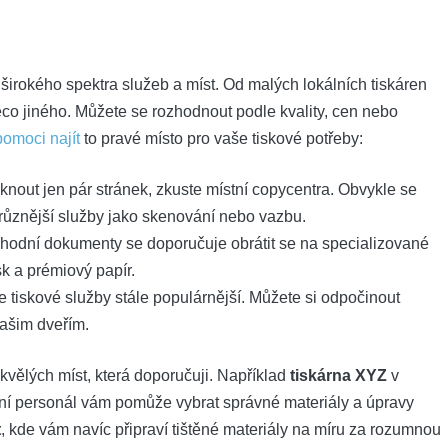
širokého​ spektra služeb a míst. Od⁢ malých lokálních tiskáren⁤
ěco jiného. Můžete se rozhodnout podle kvality, cen nebo
omoci najít
to pravé místo pro vaše tiskové potřeby:
knout jen pár stránek, zkuste místní copycentra. Obvykle se
jrůznější služby jako skenování nebo vazbu.
chodní dokumenty se doporučuje obrátit se na specializované
sk a prémiový papír.
e tiskové ⁢služby stále populárnější. ​Můžete si odpočinout
ašim‌ dveřím.
skvělých míst, která doporučuji. Například
tiskárna XYZ
⁢v
tní personál vám pomůže vybrat správné materiály⁤ a úpravy
t
, ​kde vám navíc připraví tištěné materiály na míru za rozumnou