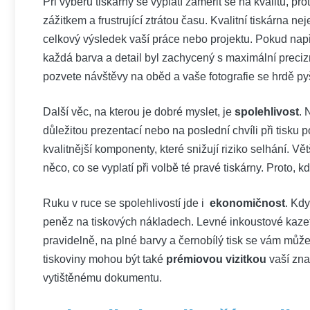
Při výběru tiskárny⁤ se vyplatí zaměřit se na ⁤kvalitu,
zážitkem a frustrující ztrátou času. Kvalitní tiskárna neje
celkový výsledek vaší⁤ práce nebo projektu. ​Pokud např
každá barva a ⁤detail byl zachycený s maximální precizn
pozvete návštěvy na ‍oběd a vaše fotografie se hrdě py
Další věc, ⁢na kterou je dobré myslet, je
spolehlivost
. 
důležitou prezentací nebo na ‍poslední chvíli při tisku poz
kvalitnější komponenty, které snižují riziko selhání. Vět
něco, co se vyplatí při volbě té pravé tiskárny. Proto,⁢ k
Ruku v ruce se spolehlivostí jde i ⁤
ekonomičnost
. Kdy
peněz na tiskových nákladech. Levné ⁣inkoustové kazet
pravidelně, na plné ‍barvy a černobílý tisk se vám může ry
tiskoviny mohou být také
prémiovou vizitkou
vaší zna
vytištěnému dokumentu.