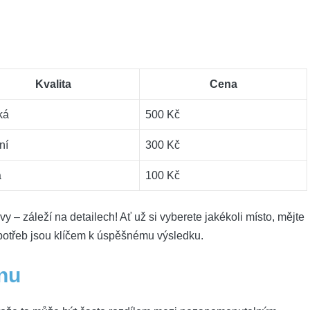
Kvalita
Cena
ká
500 Kč
ní
300 Kč
á
100‌ Kč
vy –⁤ záleží na detailech! Ať už si vyberete jakékoli místo, mějte
potřeb jsou klíčem⁣ k úspěšnému výsledku.
rnu