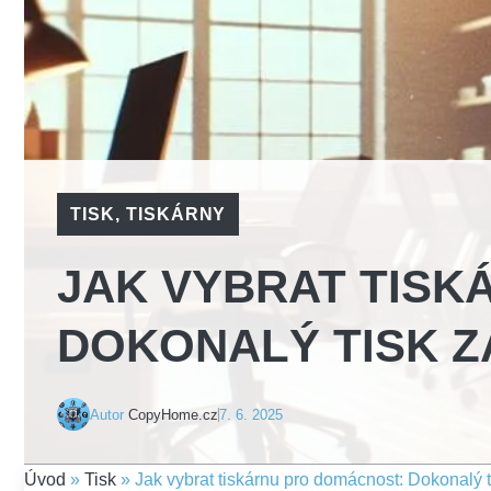
TISK
,
TISKÁRNY
JAK VYBRAT TISK
DOKONALÝ TISK 
Autor
CopyHome.cz
7. 6. 2025
Úvod
»
Tisk
»
Jak vybrat tiskárnu pro domácnost: Dokonalý 