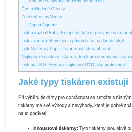
Tipy pro efektivní a úsporný domácí tisk
Často Kladené Otázky
Závěrečné myšlenky
Doporučujeme:
Tisk a vazba Praha: Kompletní řešení pro vaše dokumen
Tisk z mobilu: Revoluční způsob tisku na dosah ruky!
Tisk Na Tvrdý Papír: Trvanlivost, která ohromí!
Nejlepší inkoustová tiskárna: Top 3 pro domácnost i kanc
Tisk na DVD: Personalizujte svá DVD jako profesionál!
Jaké typy tiskáren existují
Při výběru tiskárny pro domácnost se setkáte s různými 
tiskárny má své výhody a nevýhody, které je dobré zn
na to podívat!
Inkoustové tiskárny:
Tyto tiskárny jsou skvělou 