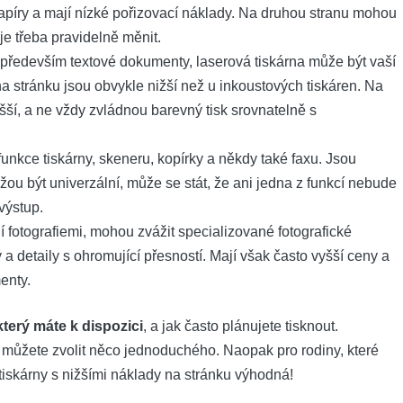
apíry a mají nízké pořizovací náklady. Na druhou stranu mohou
je třeba pravidelně měnit.
 především textové dokumenty, laserová tiskárna může být vaší
na stránku jsou obvykle nižší než u inkoustových tiskáren. Na
ší, a ne vždy zvládnou barevný tisk srovnatelně s
funkce tiskárny, skeneru, kopírky a někdy také faxu. Jsou
ůžou být univerzální, může se stát, že ani jedna z funkcí nebude
výstup.
í fotografiemi, mohou zvážit specializované fotografické
 a detaily s ohromující přesností. Mají však často vyšší ceny a
enty.
který máte k dispozici
, a jak často plánujete tisknout.
j, můžete zvolit něco jednoduchého. Naopak pro rodiny, které
 tiskárny s nižšími náklady na stránku výhodná!