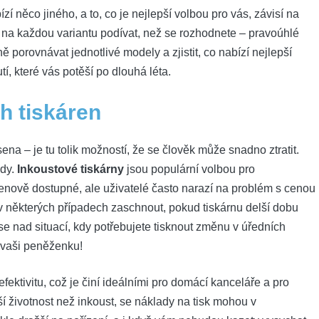
 něco jiného, a to, co je nejlepší volbou pro vás, závisí na
e na každou variantu podívat, než se rozhodnete – pravoúhlé
ě porovnávat jednotlivé modely a zjistit, co nabízí nejlepší
, které vás potěší po dlouhá léta.
h tiskáren
na – je tu tolik možností, že se člověk může snadno ztratit.
ody.
Inkoustové tiskárny
jsou populární volbou pro
enově dostupné, ale uživatelé často narazí na problém s cenou
v některých případech zaschnout, pokud tiskárnu delší dobu
se nad situací, kdy potřebujete tisknout změnu v úředních
 vaši peněženku!
efektivitu, což je činí ideálními pro domácí kanceláře a pro
lší životnost než inkoust, se náklady na tisk mohou v