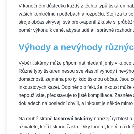
V konečném důsledku každý z těchto typů tiskáren nabízí
vašich konkrétních potřebách a rozpočtu. Stojí za to s
stroje občas skrývají svá překvapení! Zkuste si průběžn
poměr výkonu k ceně, abyste udělali správné rozhodnutí
Výhody a nevýhody různýc
Výběr tiskárny může připomínat hledání jehly v kupce se
Různé typy tiskáren nesou své vlastní výhody i nevýh
domácnosti, zejména pro ty, kdo tisknou občas. Jsou c
inkoustových kazet. Doplněno o fakt, že inkoust může 
nepoužíváte, představuje to jisté komplikace. Zasněte 
dokladech na poslední chvíli, a inkoust je někde mimo
Na druhé straně
laserové tiskárny
nabízejí rychlost a 
uživatele, kteří tisknou často. Díky toneru, který má de