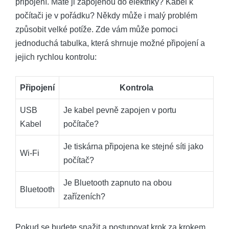
připojení. Máte ji zapojenou do elektriky? Kabel k
počítači je v pořádku? Někdy může i malý problém
způsobit velké potíže. Zde vám může pomoci
jednoduchá tabulka, která shrnuje možné připojení a
jejich rychlou kontrolu:
Připojení
Kontrola
USB
Je kabel pevně zapojen v portu
Kabel
počítače?
Je tiskárna připojena ke stejné síti jako
Wi-Fi
počítač?
Je Bluetooth zapnuto na obou
Bluetooth
zařízeních?
Pokud se budete snažit a postupovat krok za krokem,