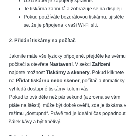
USB kabel je zapojený správně.
Je tiskárna zapnutá a zobrazuje se na displeji.
Pokud používáte bezdrátovou tiskárnu, ujistěte
se, že je připojena k vaší Wi-Fi síti.
2. Přidání tiskárny na počítač
Jakmile máte vše fyzicky připojené, přejděte ke svému
počítači a otevřete
Nastavení
. V sekci
Zařízení
najdete možnost
Tiskárny a skenery
. Pokud kliknete
na
Přidat tiskárnu nebo skener
, počítač automaticky
vyhledá dostupné tiskárny kolem vás.
Pokud to trvá déle než pár sekund (a zrovna se vám
ptáte na štěstí), může být dobré ověřit, zda je tiskárna v
režimu „dostupná“. Právě teď je ideální čas popadnout
šálek kávy a být trpělivý.