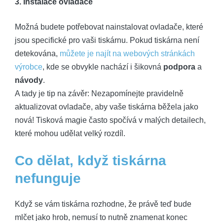
3. Instalace ovladače
Možná budete potřebovat nainstalovat ovladače, které
jsou specifické pro vaši tiskárnu. Pokud tiskárna není
detekována,
můžete je najít na webových stránkách
výrobce
, kde se obvykle nachází i šikovná
podpora
a
návody
.
A tady je tip na závěr: Nezapomínejte pravidelně
aktualizovat ovladače, aby vaše tiskárna běžela jako
nová! Tisková magie často spočívá v malých detailech,
které mohou udělat velký rozdíl.
Co dělat, když tiskárna
nefunguje
Když se vám tiskárna rozhodne, že právě teď bude
mlčet jako hrob, nemusí to nutně znamenat konec