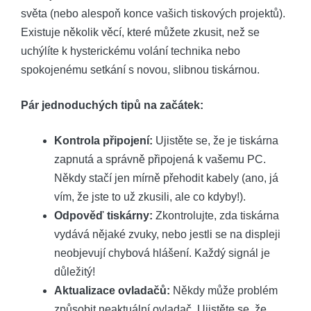
světa (nebo alespoň konce vašich tiskových projektů).
Existuje několik věcí, které můžete zkusit, než se
uchýlíte k hysterickému volání technika nebo
spokojenému setkání s novou, slibnou tiskárnou.
Pár jednoduchých tipů na začátek:
Kontrola připojení:
Ujistěte se, že je tiskárna
zapnutá a správně připojená k vašemu PC.
Někdy stačí jen mírně přehodit kabely (ano, já
vím, že jste to už zkusili, ale co kdyby!).
Odpověď tiskárny:
Zkontrolujte, zda tiskárna
vydává nějaké zvuky, nebo jestli se na displeji
neobjevují chybová hlášení. Každý signál je
důležitý!
Aktualizace ovladačů:
Někdy může problém
způsobit neaktuální ovladač. Ujistěte se, že