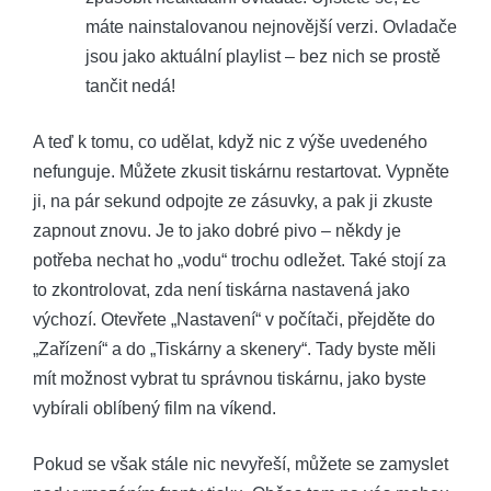
máte nainstalovanou nejnovější verzi. Ovladače
jsou jako aktuální playlist – bez nich se prostě
tančit nedá!
A teď k tomu, co udělat, když nic z výše uvedeného
nefunguje. Můžete zkusit tiskárnu restartovat. Vypněte
ji, na pár sekund odpojte ze zásuvky, a pak ji zkuste
zapnout znovu. Je to jako dobré pivo – někdy je
potřeba nechat ho „vodu“ trochu odležet. Také stojí za
to zkontrolovat, zda není tiskárna nastavená jako
výchozí. Otevřete „Nastavení“ v počítači, přejděte do
„Zařízení“ a do „Tiskárny a skenery“. Tady byste měli
mít možnost vybrat tu správnou tiskárnu, jako byste
vybírali oblíbený film na víkend.
Pokud se však stále nic nevyřeší, můžete se zamyslet