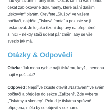
nad vymazáním fronty tisku. Občas tam na vás mohou
čekat zablokované dokumenty, které brání dalším
„tiskovým“ bitvám. Otevřete „Služby“ ve vašem
počítači, najděte „Tisková fronta“ a pokuste se ji
restartovat. Je to jako řízení dopravy na přeplněné
silnici – někdy stačí udělat pár změn, aby se vše
svezlo jak má.
Otázky & Odpovědi
Otázka:
Jak mohu rychle najít tiskárnu, když ji nemohu
najít v počítači?
Odpověď:
Nejdříve zkuste otevřít „Nastavení“ ve svém
počítači a přejděte do sekce „Zařízení“. Zde vyberte
„Tiskárny a skenery“. Pokud je tiskárna správně
připojena, měla by se objevit v seznamu.