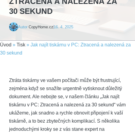
ZTRACENÁ A NALEZENÁ ZA
30 SEKUND
Autor
CopyHome.cz
16. 4. 2025
Úvod
»
Tisk
»
Jak najít tiskárnu v PC: Ztracená a nalezená za
30 sekund
Ztráta tiskárny ve vašem počítači může být frustrující,
zejména když se snažíte urgentně vytisknout důležitý
dokument. Ale nebojte se, v našem článku „Jak najít
tiskárnu v PC: Ztracená a nalezená za 30 sekund“ vám
ukážeme, jak snadno a rychle obnovit připojení k vaší
tiskárně, a to bez zbytečných komplikací. S několika
jednoduchými kroky se z vás stane expert na