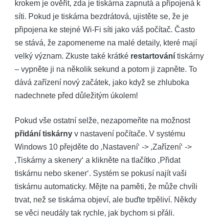
krokem je ověřit, zda je tiskárna zapnutá a připojená k
síti. Pokud je tiskárna bezdrátová, ujistěte se, že je
připojena ke stejné Wi-Fi síti jako váš počítač. Často
se stává, že zapomeneme na malé detaily, které mají
velký význam. Zkuste také krátké
restartování
tiskárny
– vypněte ji na několik sekund a potom ji zapněte. To
dává zařízení nový začátek, jako když se zhluboka
nadechnete před důležitým úkolem!
Pokud vše ostatní selže, nezapomeňte na možnost
přidání tiskárny
v nastavení počítače. V systému
Windows 10 přejděte do ‚Nastavení‘ -> ‚Zařízení‘ ->
‚Tiskárny a skenery‘ a klikněte na tlačítko ‚Přidat
tiskárnu nebo skener‘. Systém se pokusí najít vaši
tiskárnu automaticky. Mějte na paměti, že může chvíli
trvat, než se tiskárna objeví, ale buďte trpěliví. Někdy
se věci neudály tak rychle, jak bychom si přáli.