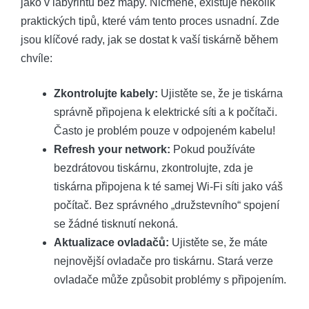
jako v labyrintu bez mapy. Nicméně, existuje několik
praktických tipů, které vám tento proces usnadní. Zde
jsou klíčové rady, jak se dostat k vaší tiskárně během
chvíle:
Zkontrolujte kabely:
Ujistěte se, že je tiskárna
správně připojena k elektrické síti a k počítači.
Často je problém pouze v odpojeném kabelu!
Refresh your network:
Pokud používáte
bezdrátovou tiskárnu, zkontrolujte, zda je
tiskárna připojena k té samej Wi-Fi síti jako váš
počítač. Bez správného „družstevního“ spojení
se žádné tisknutí nekoná.
Aktualizace ovladačů:
Ujistěte se, že máte
nejnovější ovladače pro tiskárnu. Stará verze
ovladače může způsobit problémy s připojením.