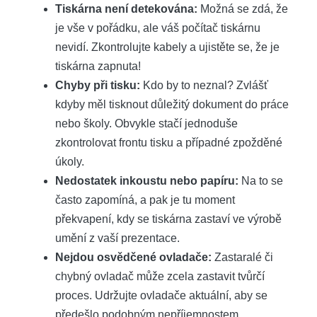
Tiskárna není detekována:
Možná se zdá, že
je vše v pořádku, ale váš počítač tiskárnu
nevidí. Zkontrolujte kabely a ujistěte se, že je
tiskárna zapnuta!
Chyby při tisku:
Kdo by to neznal? Zvlášť
kdyby měl tisknout důležitý dokument do práce
nebo školy. Obvykle stačí jednoduše
zkontrolovat frontu tisku a případné zpožděné
úkoly.
Nedostatek inkoustu nebo papíru:
Na to se
často zapomíná, a pak je tu moment
překvapení, kdy se tiskárna zastaví ve výrobě
umění z vaší prezentace.
Nejdou osvědčené ovladače:
Zastaralé či
chybný ovladač může zcela zastavit tvůrčí
proces. Udržujte ovladače aktuální, aby se
předešlo podobným nepříjemnostem.