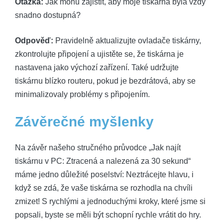
Otázka:
Jak mohu zajistit, aby moje tiskárna byla vždy
snadno dostupná?
Odpověď:
Pravidelně aktualizujte ovladače tiskárny,
zkontrolujte připojení a ujistěte se, že tiskárna je
nastavena jako výchozí zařízení. Také udržujte
tiskárnu blízko routeru, pokud je bezdrátová, aby se
minimalizovaly problémy s připojením.
Závěrečné myšlenky
Na závěr našeho stručného průvodce „Jak najít
tiskárnu v PC: Ztracená a nalezená za 30 sekund“
máme jedno důležité poselství: Neztrácejte hlavu, i
když se zdá, že vaše tiskárna se rozhodla na chvíli
zmizet! S rychlými a jednoduchými kroky, které jsme si
popsali, byste se měli být schopní rychle vrátit do hry.