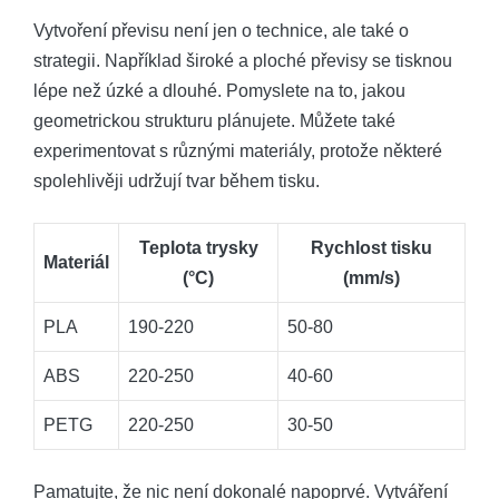
Vytvoření převisu není jen o technice, ale také o
strategii. Například široké a ploché převisy se tisknou
lépe než úzké a dlouhé. Pomyslete na to, jakou
geometrickou strukturu plánujete. Můžete také
experimentovat s různými materiály, protože některé
spolehlivěji udržují tvar během tisku.
Teplota trysky
Rychlost tisku
Materiál
(°C)
(mm/s)
PLA
190-220
50-80
ABS
220-250
40-60
PETG
220-250
30-50
Pamatujte, že nic není dokonalé napoprvé. Vytváření