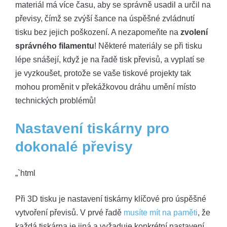
materiál má více času, aby se správně usadil a určil na
převisy, čímž se zvýší šance na úspěšné zvládnutí
tisku bez jejich poškození. A nezapomeňte na
zvolení
správného filamentu
! Některé materiály se při tisku
lépe snášejí, když je na řadě tisk převisů, a vyplatí se
je vyzkoušet, protože se vaše tiskové projekty tak
mohou proměnit v překážkovou dráhu umění místo
technických problémů!
Nastavení tiskárny pro
dokonalé převisy
„`html
Při 3D tisku je nastavení tiskárny klíčové pro úspěšné
vytvoření převisů. V prvé řadě
musíte mít na paměti
, že
každá tiskárna je jiná a vyžaduje konkrétní nastavení,