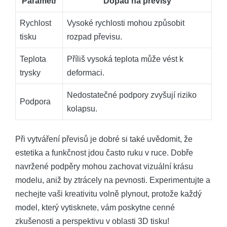
Parametr
Dopad na převisy
Rychlost
Vysoké rychlosti mohou způsobit
tisku
rozpad převisu.
Teplota
Příliš vysoká teplota může vést k
trysky
deformaci.
Nedostatečné podpory zvyšují riziko
Podpora
kolapsu.
Při vytváření převisů je dobré si také uvědomit, že
estetika a funkčnost jdou často ruku v ruce. Dobře
navržené podpěry mohou zachovat vizuální krásu
modelu, aniž by ztrácely na pevnosti. Experimentujte a
nechejte vaši kreativitu volně plynout, protože každý
model, který vytisknete, vám poskytne cenné
zkušenosti a perspektivu v oblasti 3D tisku!