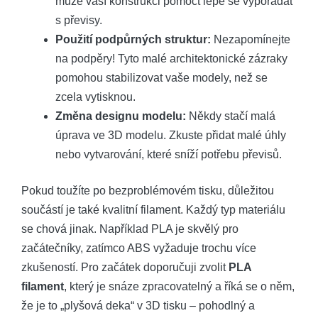
může vaší konstrukci pomoct lépe se vypořádat
s převisy.
Použití podpůrných struktur:
Nezapomínejte
na podpěry! Tyto malé architektonické zázraky
pomohou stabilizovat vaše modely, než se
zcela vytisknou.
Změna designu modelu:
Někdy stačí malá
úprava ve 3D modelu. Zkuste přidat malé úhly
nebo vytvarování, které sníží potřebu převisů.
Pokud toužíte po bezproblémovém tisku, důležitou
součástí je také kvalitní filament. Každý typ materiálu
se chová jinak. Například PLA je skvělý pro
začátečníky, zatímco ABS vyžaduje trochu více
zkušeností. Pro začátek doporučuji zvolit
PLA
filament
, který je snáze zpracovatelný a říká se o něm,
že je to „plyšová deka“ v 3D tisku – pohodlný a