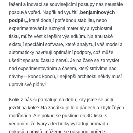
řešení a inovací se souvisejícími postupy nás neustále
posouvá vpřed. Například využití „
benjamínových
podpěr
„, které dodají potřebnou stabilitu, nebo
experimentování s různými materiály a rychlostmi
tisku, může vést k lepším výsledkům. Na trhu také
existují speciální software, které analyzují váš model a
automaticky navrhují optimální podpory, což může
ušetřit spoustu času a nervů. Je na čase se zamyslet
nad experimentováním a časem, který strávíme nad
návrhy – konec konců, i nejlepší architekti někdy musí
upravit své plány!
Kolik z nás si pamatuje na dobu, kdy jsme se učili
jezdit na kole? Na začátku je to o pádech a zbytečných
modřinách. Ale pokud se pustíme do 3D tisku s
vědomím, že tvary a techniky vyžadují hromadu
pokusů a omylů, můžeme se posunout vpřed s