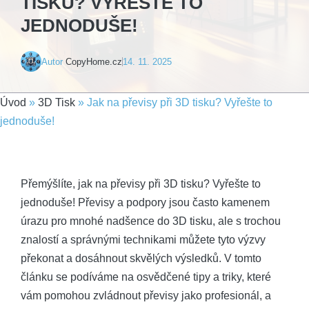
TISKU? VYŘEŠTE TO
JEDNODUŠE!
Autor
CopyHome.cz
14. 11. 2025
Úvod
»
3D Tisk
»
Jak na převisy při 3D tisku? Vyřešte to
jednoduše!
Přemýšlíte, jak na převisy při 3D tisku? Vyřešte to
jednoduše! Převisy a podpory jsou často kamenem
úrazu pro mnohé nadšence do 3D tisku, ale s trochou
znalostí a správnými technikami můžete tyto výzvy
překonat a dosáhnout skvělých výsledků. V tomto
článku se podíváme na osvědčené tipy a triky, které
vám pomohou zvládnout převisy jako profesionál, a