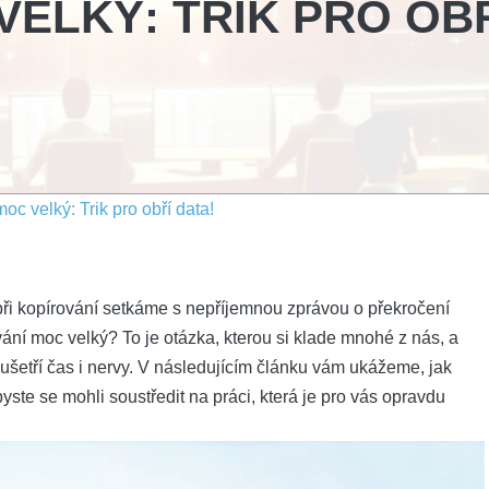
VELKÝ: TRIK PRO OB
oc velký: Trik pro obří data!
 při kopírování setkáme s nepříjemnou zprávou o překročení
vání moc velký? To je otázka, kterou si klade mnohé z nás, a
 ušetří čas i nervy. V následujícím článku vám ukážeme, jak
byste se mohli soustředit na práci, která je pro vás opravdu