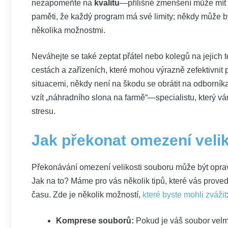
nezapomeňte na
kvalitu
—přílišné zmenšení může mít n
paměti, že každý program má své limity; někdy může b
několika možnostmi.
Neváhejte se také zeptat přátel nebo kolegů na jejich
cestách a zařízeních, které mohou výrazně zefektivnit p
situacemi, někdy není na škodu se obrátit na odborníka,
vzít „náhradního slona na farmě“—specialistu, který
stresu.
Jak překonat omezení veli
Překonávání omezení velikosti souboru může být oprav
Jak na to? Máme pro vás několik tipů, které vás proved
času. Zde je několik možností,
které byste mohli zvážit
Komprese souborů:
Pokud je váš soubor velm