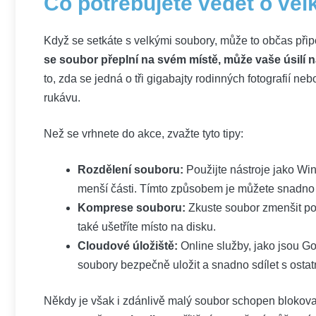
Co potřebujete vědět o ve
Když se setkáte s velkými soubory, může to občas při
se soubor přeplní na svém místě, může vaše úsilí n
to, zda se jedná o tři gigabajty rodinných fotografií ne
rukávu.
Než se vrhnete do akce, zvažte tyto tipy:
Rozdělení souboru:
Použijte nástroje jako Wi
menší části. Tímto způsobem je můžete snadno zk
Komprese souboru:
Zkuste soubor zmenšit po
také ušetříte místo na disku.
Cloudové úložiště:
Online služby, jako jsou Go
soubory bezpečně uložit a snadno sdílet s ostat
Někdy je však i zdánlivě malý soubor schopen blokovat