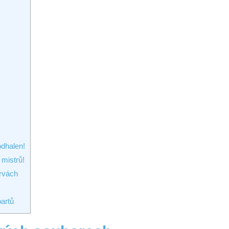
odhalen!
 mistrů!
arvách
artů