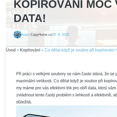
KOPÍROVÁNÍ MOC 
DATA!
Autor
CopyHome.cz
30. 8. 2025
Úvod
»
Kopírování
»
Co dělat když je soubor při kopírování m
Při práci s velkými soubory se nám často stává, že se
maximální velikosti. Co dělat když je soubor při kopíro
my máme pro vás efektivní trik pro obří data, který vám
zvládnout tento častý problém s lehkostí a efektivně, a
důležitá.