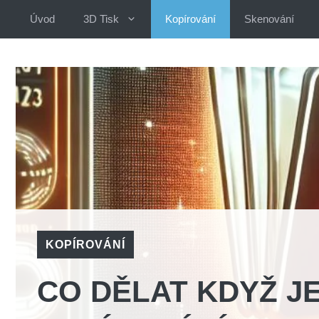
Přeskočit
Úvod
3D Tisk
Kopírování
Skenování
na
obsah
KOPÍROVÁNÍ
CO DĚLAT KDYŽ J