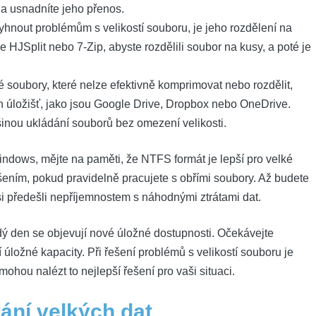
a usnadníte jeho přenos.
hnout problémům s velikostí souboru, je jeho rozdělení na
e HJSplit nebo 7-Zip, abyste rozdělili soubor na kusy, a poté je
 soubory, které nelze efektivně komprimovat nebo rozdělit,
h úložišť, jako jsou Google Drive, Dropbox nebo OneDrive.
šinou ukládání souborů bez omezení velikosti.
ndows, mějte na paměti, že NTFS formát je lepší pro velké
ením, pokud pravidelně pracujete s obřími soubory. Až budete
si předešli nepříjemnostem s náhodnými ztrátami dat.
dý den se objevují nové úložné dostupnosti. Očekávejte
 úložné kapacity. Při řešení problémů s velikostí souboru je
omohou nalézt to nejlepší řešení pro vaši situaci.
ání velkých dat