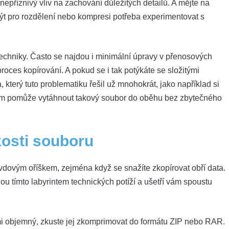
epříznivý vliv na zachování důležitých detailů. A mějte na
ýt pro rozdělení nebo kompresi potřeba experimentovat s
 techniky. Často se najdou i minimální úpravy v přenosových
roces kopírování. A pokud se i tak potýkáte se složitými
 který tuto problematiku řešil už mnohokrát, jako například si
 vám pomůže vytáhnout takový soubor do oběhu bez zbytečného
kosti souboru
dovým oříškem, zejména když se snažíte zkopírovat obří data.
ou tímto labyrintem technických potíží a ušetří vám spoustu
:
i objemný, zkuste jej zkomprimovat do formátu ZIP nebo RAR.