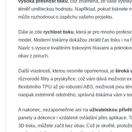
vysoká přesnost tisku
, což znamená, že vaše výtisky
téměř uměleckou hodnotu. Například, pokud tisknete mod
může rozhodnout o úspěchu vašeho projektu.
Dále je zde
rychlost tisku
, která je pro mnoho profes
model. Moderní tiskárny dokážou zkrátit čas tisku i na 
Navíc s vysoce kvalitními tiskovými hlavami a pokroko
obav z poruch.
Další vlastností, kterou nesmíte opomenout, je
široká 
různorodé filtry a pryskyřice, což vám dává možnost ex
flexibilního TPU až po robustní ABS, možnosti jsou t
naopak extrémně odolného, správná tiskárna vám v t
A nakonec, nezapomeňme ani na
uživatelskou přívět
panely a dokonce i vzdálené ovládání přes aplikace. Takž
3D tisku, můžete začít bez obav. Což je skvělé, protože