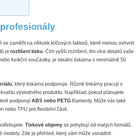
 profesionály
é se zaměřit na několik klíčových faktorů, které mohou ovlivnit
tů je
rozlišení tisku
. Čím vyšší rozlišení, tím více detailů vaše
 nebo funkční součástky, je ideální tiskárna s minimálně 50
eriálu
, který tiskárna podporuje. Různé tiskárny pracují s
 kvalitu výsledného produktu. Například, pokud plánujete
které podporují
ABS nebo PETG
filamenty. Může vás také
on nebo TPU pro flexibilní části.
potřebujete.
Tiskové objemy
se pohybují od malých formátů
ké modely. Zde je přehled, který vám může usnadnit