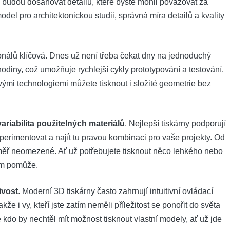
 budou dosahovat detailů, které byste mohli považovat za
el pro architektonickou studii, správná míra detailů a kvality
ionálů klíčová. Dnes už není třeba čekat dny na jednoduchý
hodiny, což umožňuje rychlejší cykly prototypování a testování.
vými technologiemi můžete tisknout i složité geometrie bez
variabilita použitelných materiálů
. Nejlepší tiskárny podporují
perimentovat a najít tu pravou kombinaci pro vaše projekty. Od
éměř neomezené. Ať už potřebujete tisknout něco lehkého nebo
om pomůže.
ivost
. Moderní 3D tiskárny často zahrnují intuitivní ovládací
e i vy, kteří jste zatím neměli příležitost se ponořit do světa
 kdo by nechtěl mít možnost tisknout vlastní modely, ať už jde