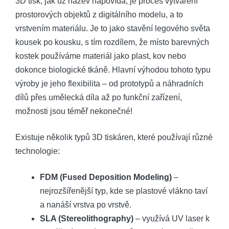
3D tisk, jak už název napovídá, je proces vytváření
prostorových objektů z digitálního modelu, a to
vrstvením materiálu. Je to jako stavění legového světa
kousek po kousku, s tím rozdílem, že místo barevných
kostek používáme materiál jako plast, kov nebo
dokonce biologické tkáně. Hlavní výhodou tohoto typu
výroby je jeho flexibilita – od prototypů a náhradních
dílů přes umělecká díla až po funkční zařízení,
možnosti jsou téměř nekonečné!
Existuje několik typů 3D tiskáren, které používají různé
technologie:
FDM (Fused Deposition Modeling)
–
nejrozšířenější typ, kde se plastové vlákno taví
a nanáší vrstva po vrstvě.
SLA (Stereolithography)
– využívá UV laser k