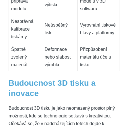
příprava
modelu v 3D
výtisku
modelu
softwaru
Nesprávná
Neúspěšný
Vyrovnání tiskové
kalibrace
tisk
hlavy a platformy
tiskárny
Špatně
Deformace
Přizpůsobení
zvolený
nebo slabost
materiálu účelu
materiál
výrobku
tisku
Budoucnost 3D tisku a
inovace
Budoucnost 3D tisku je jako neomezený prostor plný
možností, kde se technologie setkává s kreativitou.
Očekává se, že v nadcházejících letech dojde k