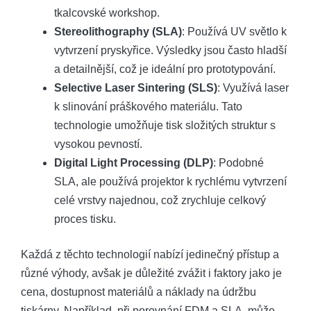
tkalcovské workshop.
Stereolithography (SLA)
: Používá UV světlo k
vytvrzení pryskyřice. Výsledky jsou často hladší
a detailnější, což je ideální pro prototypování.
Selective Laser Sintering (SLS)
: Využívá laser
k slinování práškového materiálu. Tato
technologie umožňuje tisk složitých struktur s
vysokou pevností.
Digital Light Processing (DLP)
: Podobné
SLA, ale používá projektor k rychlému vytvrzení
celé vrstvy najednou, což zrychluje celkový
proces tisku.
Každá z těchto technologií nabízí jedinečný přístup a
různé výhody, avšak je důležité zvážit i faktory jako je
cena, dostupnost materiálů a náklady na údržbu
tiskárny. Například, při porovnání FDM a SLA, může