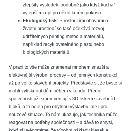
zlepšily výsledek, podobně jako když kuchař
vylepší recept po několikerém pokusu.
Ekologický tisk:
S rostoucími obavami o
životní prostředí se také očekává rozvoj
udržitelných printing metod a materiálů,
například recyklovatelného plastu nebo
biologických materiálů.
V praxi to vše může znamenat mnohem snazší a
efektivnější výrobní procesy – od jemných konstrukcí
až po velké stavební projekty. Představte si, že byste si
mohli vytisknout dům během víkendu! Přední
společnosti již experimentují s 3D tiskem stavebních
bloků, a to nejen pro obytnou výstavbu, ale i pro
nouzové situace. To nám ukazuje, jak technika může
reagovat na potřeby společnosti – a dává to smysl,
když si uvědomíme, že výrobní náklady klesají a