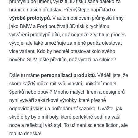
průmyslu po umění, využití 3D tisku sahá daleko za
hranice našich představ. Přemýšlejte například o
výrobě prototypů
. V automobilovém průmyslu firmy
jako BMW a Ford používají 3D tisk k rychlému
vytváření prototypů dílů, což nejenže zrychluje proces
vývoje, ale také umožňuje za méně peněz otestovat
více variant. Kdo by nechtěl otestovat kolo svého
nového SUV ještě předtím, než vyrazí na silnice?
Dále tu máme
personalizaci produktů
. Věděli jste, že
skoro každý může mít svůj vlastní, unikátní model
šperků nebo obuvi? Mnoho malých firem a designérů
nyní vytváří zakázkové výrobky, které přesně
odpovídají vkusu a potřebám zákazníka. Uvažte, jak
skvělé by bylo mít boty, které perfektně sedí na vaší
noze a reflektují váš styl. To už není science fiction, ale
realita dneška!