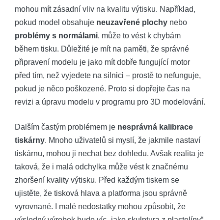
mohou mít zásadní vliv na kvalitu výtisku. Například,
pokud model obsahuje
neuzavřené plochy
nebo
problémy s normálami
, může to vést k chybám
během tisku. Důležité je mít na paměti, že správné
připravení modelu je jako mít dobře fungující motor
před tím, než vyjedete na silnici – prostě to nefunguje,
pokud je něco poškozené. Proto si dopřejte čas na
revizi a úpravu modelu v programu pro 3D modelování.
Dalším častým problémem je
nesprávná kalibrace
tiskárny
. Mnoho uživatelů si myslí, že jakmile nastaví
tiskárnu, mohou ji nechat bez dohledu. Avšak realita je
taková, že i malá odchylka může vést k značnému
zhoršení kvality výtisku. Před každým tiskem se
ujistěte, že tisková hlava a platforma jsou správně
vyrovnané. I malé nedostatky mohou způsobit, že
výsledný výrobek bude víc „jako skulptura z plastelíny“