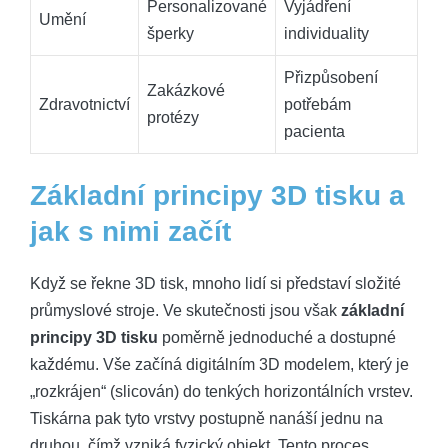
Personalizované
Vyjádření
Umění
šperky
individuality
Přizpůsobení
Zakázkové
Zdravotnictví
potřebám
protézy
pacienta
Základní principy 3D tisku a
jak s nimi začít
Když se řekne 3D tisk, mnoho lidí si představí složité
průmyslové stroje. Ve skutečnosti jsou však
základní
principy 3D tisku
poměrně jednoduché a dostupné
každému. Vše začíná digitálním 3D modelem, který je
„rozkrájen“ (slicován) do tenkých horizontálních vrstev.
Tiskárna pak tyto vrstvy postupně nanáší jednu na
druhou, čímž vzniká fyzický objekt. Tento proces,