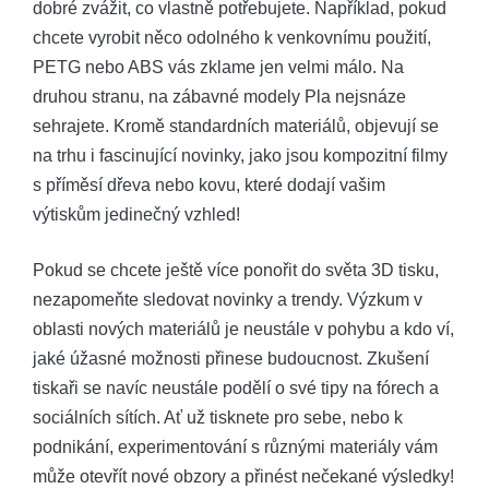
dobré zvážit, co vlastně potřebujete. Například, pokud
chcete vyrobit něco odolného k venkovnímu použití,
PETG nebo ABS vás zklame jen velmi málo. Na
druhou stranu, na zábavné modely Pla nejsnáze
sehrajete. Kromě standardních materiálů, objevují se
na trhu i fascinující novinky, jako jsou kompozitní filmy
s příměsí dřeva nebo kovu, které dodají vašim
výtiskům jedinečný vzhled!
Pokud se chcete ještě více ponořit do světa 3D tisku,
nezapomeňte sledovat novinky a trendy. Výzkum v
oblasti nových materiálů je neustále v pohybu a kdo ví,
jaké úžasné možnosti přinese budoucnost. Zkušení
tiskaři se navíc neustále podělí o své tipy na fórech a
sociálních sítích. Ať už tisknete pro sebe, nebo k
podnikání, experimentování s různými materiály vám
může otevřít nové obzory a přinést nečekané výsledky!