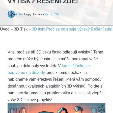
VÝTISK? ŘEŠENÍ ZDE!
Autor
CopyHome.cz
29. 9. 2025
Úvod
»
3D Tisk
»
3D tisk: Proč se odlepuje výtisk? Řešení zde!
Víte, proč se při 3D tisku často odlepují výtisky? Tento
problém může být frustrující a může podkopat vaše
snahy o dokonalý výsledek. V
tomto článku se
podíváme na důvody
, proč k tomu dochází, a
nabídneme vám efektivní řešení, která vám pomohou
dosáhnout kvalitních a stabilních 3D výtisků. Pojďte s
námi prozkoumat tuto problematiku a zjistit, jak zlepšit
vaše 3D tiskové projekty!