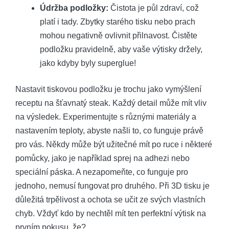
Údržba podložky:
Čistota je půl zdraví, což
platí i tady. Zbytky starého tisku nebo prach
mohou negativně ovlivnit přilnavost. Čistěte
podložku pravidelně, aby vaše výtisky držely,
jako kdyby byly superglue!
Nastavit tiskovou podložku je trochu jako vymýšlení
receptu na šťavnatý steak. Každý detail může mít vliv
na výsledek. Experimentujte s různými materiály a
nastavením teploty, abyste našli to, co funguje právě
pro vás. Někdy může být užitečné mít po ruce i některé
pomůcky, jako je například sprej na adhezi nebo
speciální páska. A nezapomeňte, co funguje pro
jednoho, nemusí fungovat pro druhého. Při 3D tisku je
důležitá trpělivost a ochota se učit ze svých vlastních
chyb. Vždyť kdo by nechtěl mít ten perfektní výtisk na
prvním pokusu, že?