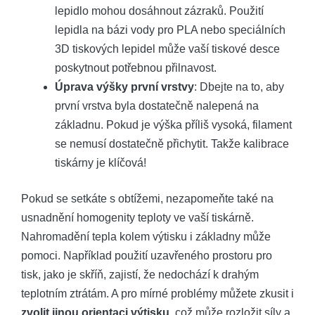
lepidlo mohou dosáhnout zázraků. Použití
lepidla na bázi vody pro PLA nebo speciálních
3D tiskových lepidel může vaší tiskové desce
poskytnout potřebnou přilnavost.
Úprava výšky první vrstvy
: Dbejte na to, aby
první vrstva byla dostatečně nalepená na
základnu. Pokud je výška příliš vysoká, filament
se nemusí dostatečně přichytit. Takže kalibrace
tiskárny je klíčová!
Pokud se setkáte s obtížemi, nezapomeňte také na
usnadnění homogenity teploty ve vaší tiskárně.
Nahromadění tepla kolem výtisku i základny může
pomoci. Například použití uzavřeného prostoru pro
tisk, jako je skříň, zajistí, že nedochází k drahým
teplotním ztrátám. A pro mírné problémy můžete zkusit i
zvolit jinou orientaci výtisku
, což může rozložit síly a