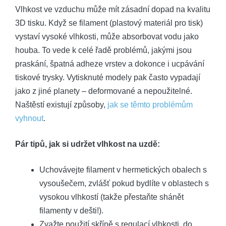
Vlhkost ve vzduchu může mít zásadní dopad na kvalitu
3D tisku. Když se filament (plastový materiál pro tisk)
vystaví vysoké vlhkosti, může absorbovat vodu jako
houba. To vede k celé řadě problémů, jakými jsou
praskání, špatná adheze vrstev a dokonce i ucpávání
tiskové trysky. Vytisknuté modely pak často vypadají
jako z jiné planety – deformované a nepoužitelné.
Naštěstí existují způsoby,
jak se těmto problémům
vyhnout
.
Pár tipů, jak si udržet vlhkost na uzdě:
Uchovávejte filament v hermetických obalech s
vysoušečem, zvlášť pokud bydlíte v oblastech s
vysokou vlhkostí (takže přestaňte shánět
filamenty v dešti!).
Zvažte použití skříně s regulací vlhkosti, do