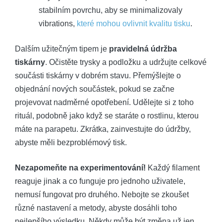
stabilním povrchu, aby se minimalizovaly
vibrations,
které mohou ovlivnit kvalitu tisku
.
Dalším užitečným tipem je
pravidelná údržba
tiskárny
. Očistěte trysky a podložku a udržujte celkové
součásti tiskárny v dobrém stavu. Přemýšlejte o
objednání nových součástek, pokud se začne
projevovat nadměrné opotřebení. Udělejte si z toho
rituál, podobně jako když se staráte o rostlinu, kterou
máte na parapetu. Zkrátka, zainvestujte do údržby,
abyste měli bezproblémový tisk.
Nezapomeňte na experimentování!
Každý filament
reaguje jinak a co funguje pro jednoho uživatele,
nemusí fungovat pro druhého. Nebojte se zkoušet
různé nastavení a metody, abyste dosáhli toho
nejlepšího výsledku. Někdy může být změna už jen