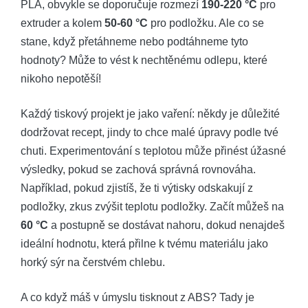
PLA, obvykle se doporučuje rozmezí
190-220 °C
pro
extruder a kolem
50-60 °C
pro podložku. Ale co se
stane, když přetáhneme nebo podtáhneme tyto
hodnoty? Může to vést k nechtěnému odlepu, které
nikoho nepotěší!
Každý tiskový projekt je jako vaření: někdy je důležité
dodržovat recept, jindy to chce malé úpravy podle tvé
chuti. Experimentování s teplotou může přinést úžasné
výsledky, pokud se zachová správná rovnováha.
Například, pokud zjistíš, že ti výtisky odskakují z
podložky, zkus zvýšit teplotu podložky. Začít můžeš na
60 °C
a postupně se dostávat nahoru, dokud nenajdeš
ideální hodnotu, která přilne k tvému materiálu jako
horký sýr na čerstvém chlebu.
A co když máš v úmyslu tisknout z ABS? Tady je