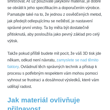
smršťovat. Ať už používáte jakýkoliv materiál, je dobré
se obrátit k jeho specifikacím a doporučením výrobce.
Pamatujte také na to, že jednou z osvědčených metod,
jak předejít odlepujícímu se neštěstí, je nastavení
správné první vrstvy. Ta by měla být dostatečně
přitisknutá, aby posloužila jako pevný základ pro celý
výtisk.
Takže pokud příště budete mít pocit, že váš 3D tisk jde
někam, odkud není návratu,
zamyslete se nad těmito
faktory
. Ovládnutí těch správných technik a přístup k
procesu s potřebným respektem vám mohou pomoci
vyhnout se frustraci a dosáhnout výsledků, které vám
udělají radost.
Jak materiál ovlivňuje
přilnavost