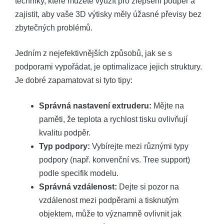
techniky, které můžete využít pro zlepšení podpěr a
zajistit, aby vaše 3D výtisky měly úžasné převisy bez
zbytečných problémů.
Jedním z nejefektivnějších způsobů, jak se s
podporami vypořádat, je optimalizace jejich struktury.
Je dobré zapamatovat si tyto tipy:
Správná nastavení extruderu:
Mějte na
paměti, že teplota a rychlost tisku ovlivňují
kvalitu podpěr.
Typ podpory:
Vybírejte mezi různými typy
podpory (např. konvenční vs. Tree support)
podle specifik modelu.
Správná vzdálenost:
Dejte si pozor na
vzdálenost mezi podpěrami a tisknutým
objektem, může to významně ovlivnit jak