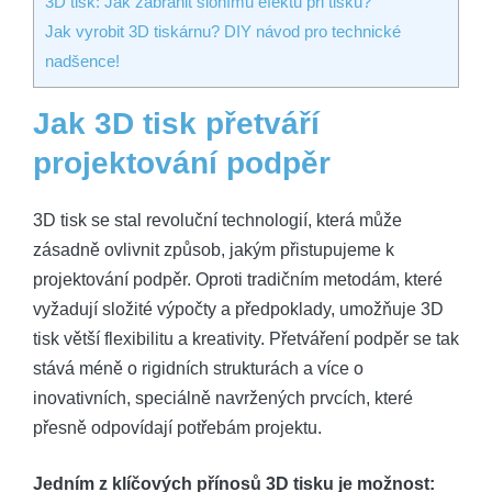
3D tisk: Jak zabránit slonímu efektu při tisku?
Jak vyrobit 3D tiskárnu? DIY návod pro technické
nadšence!
Jak 3D tisk přetváří
projektování podpěr
3D tisk se stal revoluční technologií, která může
zásadně ovlivnit způsob, jakým přistupujeme k
projektování podpěr. Oproti tradičním metodám, které
vyžadují složité výpočty a předpoklady, umožňuje 3D
tisk větší flexibilitu a kreativity. Přetváření podpěr se tak
stává méně o rigidních strukturách a více o
inovativních, speciálně navržených prvcích, které
přesně odpovídají potřebám projektu.
Jedním z klíčových přínosů 3D tisku je možnost: