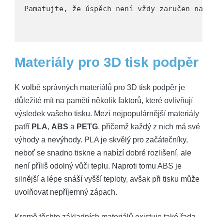
Pamatujte, že úspěch není vždy zaručen na pr
Materiály pro 3D tisk podpěr
K volbě správných materiálů pro 3D tisk podpěr je
důležité mít na paměti několik faktorů, které ovlivňují
výsledek vašeho tisku. Mezi nejpopulárnější materiály
patří
PLA
,
ABS
a
PETG
, přičemž každý z nich má své
výhody a nevýhody. PLA je skvělý pro začátečníky,
neboť se snadno tiskne a nabízí dobré rozlišení, ale
není příliš odolný vůči teplu. Naproti tomu ABS je
silnější a lépe snáší vyšší teploty, avšak při tisku může
uvolňovat nepříjemný zápach.
Kromě těchto základních materiálů existuje také řada