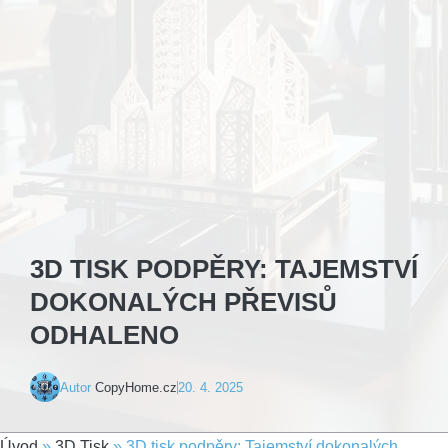
3D TISK PODPĚRY: TAJEMSTVÍ
DOKONALÝCH PŘEVISŮ
ODHALENO
Autor
CopyHome.cz
20. 4. 2025
Úvod
»
3D Tisk
»
3D tisk podpěry: Tajemství dokonalých