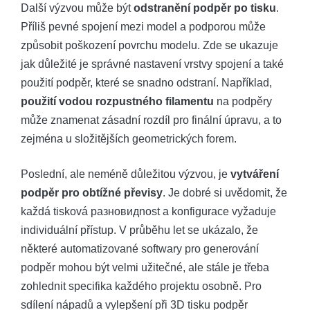
Další výzvou může být
odstranění podpěr po tisku
.
Příliš pevné spojení mezi model a podporou může
způsobit poškození povrchu modelu. Zde se ukazuje
jak důležité je správné nastavení vrstvy spojení a také
použití podpěr, které se snadno odstraní. Například,
použití vodou rozpustného filamentu
na podpěry
může znamenat zásadní rozdíl pro finální úpravu, a to
zejména u složitějších geometrických forem.
Poslední, ale neméně důležitou výzvou, je
vytváření
podpěr pro obtížné převisy
. Je dobré si uvědomit, že
každá tisková разновидnost a konfigurace vyžaduje
individuální přístup. V průběhu let se ukázalo, že
některé automatizované softwary pro generování
podpěr mohou být velmi užitečné, ale stále je třeba
zohlednit specifika každého projektu osobně. Pro
sdílení nápadů a vylepšení při 3D tisku podpěr