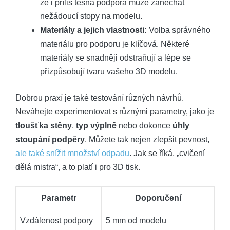
že i příliš těsná podpora může zanechat
nežádoucí stopy na modelu.
Materiály a jejich vlastnosti:
Volba správného
materiálu pro podporu je klíčová. Některé
materiály se snadněji odstraňují a lépe se
přizpůsobují tvaru vašeho 3D modelu.
Dobrou praxí je také testování různých návrhů.
Neváhejte experimentovat s různými parametry, jako je
tloušťka stěny
,
typ výplně
nebo dokonce
úhly
stoupání podpěry
. Můžete tak nejen zlepšit pevnost,
ale také snížit množství odpadu
. Jak se říká, „cvičení
dělá mistra“, a to platí i pro 3D tisk.
Parametr
Doporučení
Vzdálenost podpory
5 mm od modelu