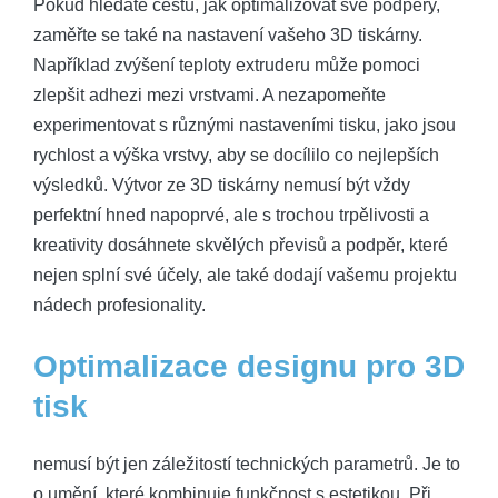
Pokud hledáte cestu, jak optimalizovat své podpěry,
zaměřte se také na nastavení vašeho 3D tiskárny.
Například zvýšení teploty extruderu může pomoci
zlepšit adhezi mezi vrstvami. A nezapomeňte
experimentovat s různými nastaveními tisku, jako jsou
rychlost a výška vrstvy, aby se docílilo co nejlepších
výsledků. Výtvor ze 3D tiskárny nemusí být vždy
perfektní hned napoprvé, ale s trochou trpělivosti a
kreativity dosáhnete skvělých převisů a podpěr, které
nejen splní své účely, ale také dodají vašemu projektu
nádech profesionality.
Optimalizace designu pro 3D
tisk
nemusí být jen záležitostí technických parametrů. Je to
o umění, které kombinuje funkčnost s estetikou. Při