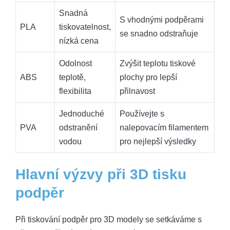
Snadná
S vhodnými podpěrami
PLA
tiskovatelnost,
se snadno odstraňuje
nízká cena
Odolnost
Zvýšit teplotu tiskové
ABS
teplotě,
plochy pro lepší
flexibilita
přilnavost
Jednoduché
Používejte s
PVA
odstranění
nalepovacím filamentem
vodou
pro nejlepší výsledky
Hlavní výzvy při 3D tisku
podpěr
Při tiskování podpěr pro 3D modely se setkáváme s