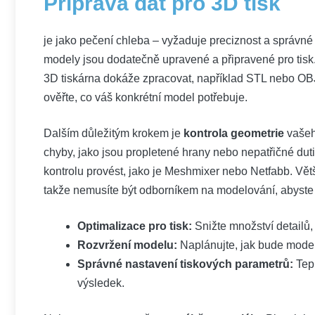
Příprava dat pro 3D tisk
je jako pečení chleba – vyžaduje preciznost a správné 
modely jsou dodatečně upravené a připravené pro tisk.
3D tiskárna dokáže zpracovat, například STL nebo OBJ
ověřte, co váš konkrétní model potřebuje.
Dalším důležitým krokem je
kontrola geometrie
vašeh
chyby, jako jsou propletené hrany nebo nepatřičné duti
kontrolu provést, jako je Meshmixer nebo Netfabb. Vět
takže nemusíte být odborníkem na modelování, abyste 
Optimalizace pro tisk:
Snižte množství detailů, 
Rozvržení modelu:
Naplánujte, jak bude model 
Správné nastavení tiskových parametrů:
Tepl
výsledek.