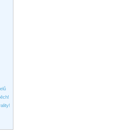
elů
pěch!
ality!