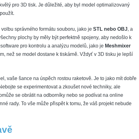
vělý pro 3D tisk. Je důležité, aby byl model optimalizovaný
použít.
 i volbu správného formátu souboru, jako je
STL nebo OBJ
, a
všechny plochy by měly být perfektně spojeny, aby nedošlo k
software pro kontrolu a analýzu modelů, jako je
Meshmixer
ím, než se model dostane k tiskárně. Vždyť v 3D tisku je lepší
el, vaše šance na úspěch rostou raketově. Je to jako mít dobře
Nebojte se experimentovat a zkoušet nové techniky, ale
omůže se obrátit na odborníky nebo se podívat na online
enné rady. To vše může přispět k tomu, že váš projekt nebude
avě