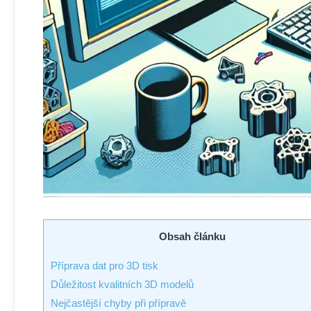
Obsah článku
Příprava dat pro 3D tisk
Důležitost kvalitních 3D modelů
Nejčastější chyby při přípravě