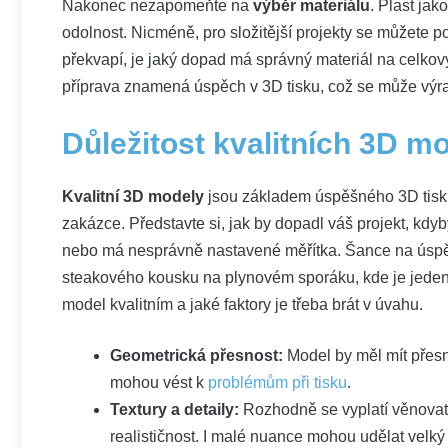
Nakonec nezapomeňte na
výběr materiálu
. Plast jak
odolnost. Nicméně, pro složitější projekty se můžete 
překvapí, je jaký dopad má správný materiál na celkov
příprava znamená úspěch v 3D tisku, což se může výraz
Důležitost kvalitních 3D m
Kvalitní 3D modely
jsou základem úspěšného 3D tisku,
zakázce. Představte si, jak by dopadl váš projekt, kdyb
nebo má nesprávně nastavené měřítka. Šance na úspěc
steakového kousku na plynovém sporáku, kde je jeden
model kvalitním a jaké faktory je třeba brát v úvahu.
Geometrická přesnost:
Model by měl mít přesn
mohou vést k
problémům při tisku
.
Textury a detaily:
Rozhodně se vyplatí věnovat
realističnost. I malé nuance mohou udělat velký 