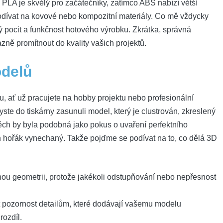
o PLA je skvělý pro začátečníky, zatímco ABS nabízí větší
podívat na kovové nebo kompozitní materiály. Co mě vždycky
ý pocit a funkčnost hotového výrobku. Zkrátka, správná
ně promítnout do kvality vašich projektů.
odelů
 ať už pracujete na hobby projektu nebo profesionální
yste do tiskárny zasunuli model, který je clustrován, zkreslený
h by byla podobná jako pokus o uvaření perfektního
 hořák vynechaný. Takže pojďme se podívat na to, co dělá 3D
ou geometrii, protože jakékoli odstupňování nebo nepřesnost
 pozornost detailům, které dodávají vašemu modelu
rozdíl.