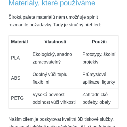
Materiály, které používáme
Široká paleta materiálů nám umožňuje splnit
rozmanité požadavky. Tady je stručný přehled:
Materiál
Vlastnosti
Použití
Ekologický, snadno
Prototypy, školní
PLA
zpracovatelný
projekty
Odolný vůči teplu,
Průmyslové
ABS
flexibilní
aplikace, figurky
Vysoká pevnost,
Zahradnické
PETG
odolnost vůči vlhkosti
potřeby, obaly
Naším cílem je poskytovat kvalitní 3D tiskové služby,
které splní jakékoli vaše očekávání. Ať už potřebujete