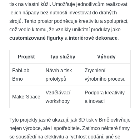
tisk na vlastní kůži. Umožňuje jednotlivcům realizovat
jejich nápady bez nutnosti investovat do drahých
strojů. Tento prostor podněcuje kreativitu a spolupráci,
což vedlo k tomu, že vznikly unikátní produkty jako
customizované figurky
a
interiérové dekorace
.
Projekt
Typ služby
Výhody
FabLab
Návrh a tisk
Zrychlení
Brno
prototypů
výrobního procesu
Vzdělávací
Podpora kreativity
MakerSpace
workshopy
a inovací
Tyto projekty jasně ukazují, jak 3D tisk v Brně ovlivňuje
nejen výrobce, ale i spotřebitele. Zatímco některé firmy
se soustředí na efektivitu a rychlost dodání, jiné se