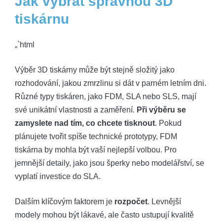
Jak vybrat správnou 3D
tiskárnu
„`html
Výběr 3D tiskárny může být stejně složitý jako
rozhodování, jakou zmrzlinu si dát v parném letním dni.
Různé typy tiskáren, jako FDM, SLA nebo SLS, mají
své unikátní vlastnosti a zaměření.
Při výběru se
zamyslete nad tím, co chcete tisknout
. Pokud
plánujete tvořit spíše technické prototypy, FDM
tiskárna by mohla být vaší nejlepší volbou. Pro
jemnější detaily, jako jsou šperky nebo modelářství, se
vyplatí investice do SLA.
Dalším klíčovým faktorem je
rozpočet
. Levnější
modely mohou být lákavé, ale často ustupují kvalitě