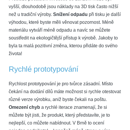
vyšší, dlouhodobě jsou náklady na 3D tisk často nižší
než u tradiční výroby.
Snížení odpadu
při tisku je další
výhodou, které byste měli věnovat pozornost. Méně
materiálu vytváří méně odpadu a navíc se můžete
soustředit na ekologičtější přístup k výrobě. Jakoby to
byla ta malá pozitivní změna, kterou přidáte do svého
života!
Rychlé prototypování
Rychlost prototypování je pro tvůrce zásadní. Místo
čekání na dodání dílů máte možnost si rychle otestovat
různé verze výrobku, aniž byste čekali na poštu.
Omezení chyb
a rychlé iterace znamenají, že si
můžete být jisti, že produkt, který představíte, je to
nejlepší, co můžete nabídnout. V Brně to ocení