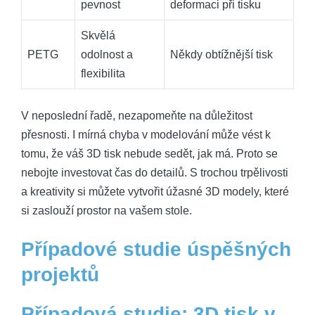
pevnost
deformaci při tisku
Skvělá
PETG
odolnost a
Někdy obtížnější tisk
flexibilita
V neposlední řadě, nezapomeňte na důležitost
přesnosti. I mírná chyba v modelování může vést k
tomu, že váš 3D tisk nebude sedět, jak má. Proto se
nebojte investovat čas do detailů. S trochou trpělivosti
a kreativity si můžete vytvořit úžasné 3D modely, které
si zaslouží prostor na vašem stole.
Případové studie úspěšných
projektů
Případová studie: 3D tisk v