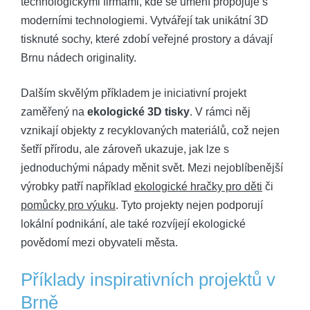
technologickými firmami, kde se umění propojuje s
moderními technologiemi. Vytvářejí tak unikátní 3D
tisknuté sochy, které zdobí veřejné prostory a dávají
Brnu nádech originality.
Dalším skvělým příkladem je iniciativní projekt
zaměřený na
ekologické 3D tisky
. V rámci něj
vznikají objekty z recyklovaných materiálů, což nejen
šetří přírodu, ale zároveň ukazuje, jak lze s
jednoduchými nápady měnit svět. Mezi nejoblíbenější
výrobky patří například
ekologické hračky pro děti
či
pomůcky pro výuku
. Tyto projekty nejen podporují
lokální podnikání, ale také rozvíjejí ekologické
povědomí mezi obyvateli města.
Příklady inspirativních projektů v
Brně