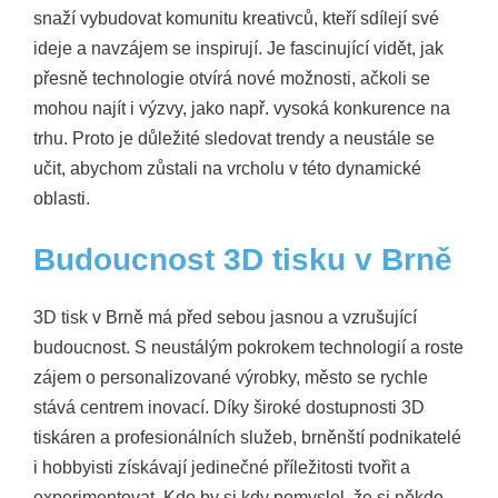
snaží vybudovat komunitu kreativců, kteří sdílejí své
ideje a navzájem se inspirují. Je fascinující vidět, jak
přesně technologie otvírá nové možnosti, ačkoli se
mohou najít i výzvy, jako např. vysoká konkurence na
trhu. Proto je důležité sledovat trendy a neustále se
učit, abychom zůstali na vrcholu v této dynamické
oblasti.
Budoucnost 3D tisku v Brně
3D tisk v Brně má před sebou jasnou a vzrušující
budoucnost. S neustálým pokrokem technologií a roste
zájem o personalizované výrobky, město se rychle
stává centrem inovací. Díky široké dostupnosti 3D
tiskáren a profesionálních služeb, brněnští podnikatelé
i hobbyisti získávají jedinečné příležitosti tvořit a
experimentovat. Kdo by si kdy pomyslel, že si někdo