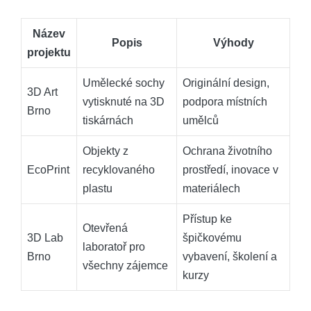
Název
Popis
Výhody
projektu
Umělecké sochy
Originální design,
3D Art
vytisknuté na 3D
podpora místních
Brno
tiskárnách
umělců
Objekty z
Ochrana životního
EcoPrint
recyklovaného
prostředí, inovace v
plastu
materiálech
Přístup ke
Otevřená
3D Lab
špičkovému
laboratoř pro
Brno
vybavení, školení a
všechny zájemce
kurzy