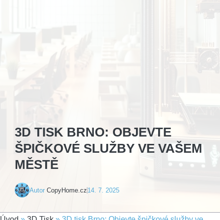
3D TISK BRNO: OBJEVTE
ŠPIČKOVÉ SLUŽBY VE VAŠEM
MĚSTĚ
Autor
CopyHome.cz
14. 7. 2025
Úvod
»
3D Tisk
»
3D tisk Brno: Objevte špičkové služby ve