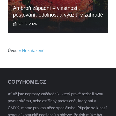
Ambroň západní – vlastnosti,
pěstování, odolnost a využití v zahradě
28. 5. 2026
Úvod
»
Nezařazené
COPYHOME.CZ
Ať už jste naprostý začátečník, který právě rozbalil svou
první tiskárnu, nebo ostřílený profesionál, který sní v
CMYK, máme pro vás něco speciálního. Připojte se k naší
rostoucí komunitě nadšenců a objevte, že tisk může být